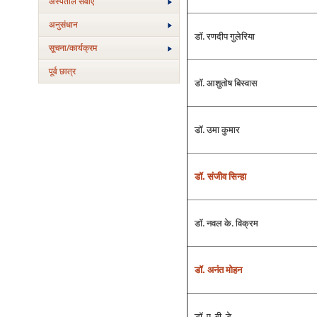
अस्‍पताल सेवाएं
अनुसंधान
डॉ. रणदीप गुलेरिया
सूचना/कार्यक्रम
पूर्व छात्र
डॉ. आशुतोष बिस्‍वास
डॉ. उमा कुमार
डॉ. संजीव सिन्‍हा
डॉ. नवल के. विक्रम
डॉ. अनंत मोहन
डॉ. ए. बी. डे