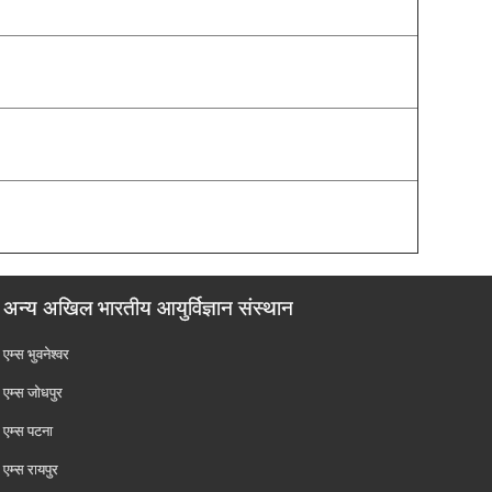
अन्य अखिल भारतीय आयुर्विज्ञान संस्थान
एम्‍स भुवनेश्वर
एम्‍स जोधपुर
एम्‍स पटना
एम्‍स रायपुर