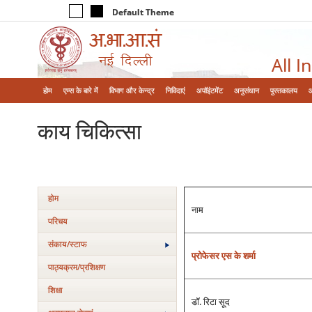
Default Theme
All I
होम
एम्‍स के बारे में
विभाग और केन्‍द्र
निविदाएं
अपॉइंटमेंट
अनुसंधान
पुस्तकालय
काय चिकित्‍सा
होम
नाम
परिचय
संकाय/स्‍टाफ
प्रोफेसर एस के शर्मा
पाठ्यक्रम/प्रशिक्षण
शिक्षा
डॉ. रिटा सूद