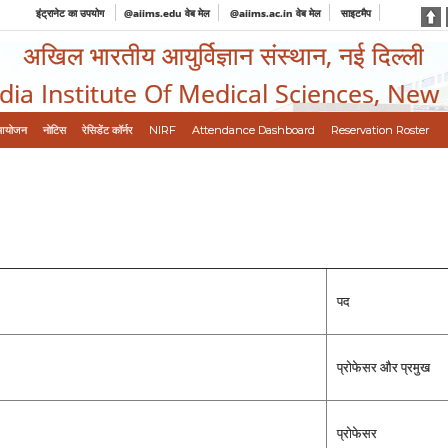
इंट्रानेट का उपयोग
@aiims.edu वेब मेल
@aiims.ac.in वेब मेल
साइटमैप
अखिल भारतीय आयुर्विज्ञान संस्थान, नई दिल्ली
ndia Institute Of Medical Sciences, New
आयोजन
नोटिस
रेसिडेंट कॉर्नर
NIRF
Attendance Dashboard
Reservation Roster
पद
प्रोफेसर और प्रमुख
प्रोफेसर