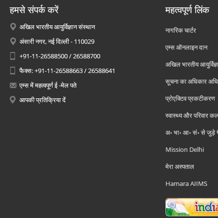
हमसे संपर्क करें
महत्वपूर्ण लिंक
अखिल भारतीय आयुर्विज्ञान संस्थान
नागरिक चार्टर
अंसारी नगर, नई दिल्ली - 110029
एम्स ऑनलाइन दान
+91-11-26588500 / 26588700
अखिल भारतीय आयुर्विज्ञ
फैक्स: +91-11-26588663 / 26588641
सूचना का अधिकार अध
एम्स में महत्वपूर्ण ई -मेल पते
प्रोएक्टिव प्रकटीकरण
आपकी प्रतिक्रिया दें
स्वास्थ्य और परिवार कल
अ॰ भा॰ आ॰ सं॰ से जुड़े
Mission Delhi
मेरा अस्पताल
Hamara AIIMS