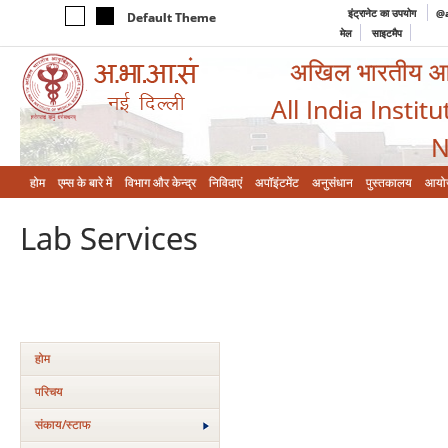
इंट्रानेट का उपयोग
@a
Default Theme
मेल
साइटमैप
अखिल भारतीय आयुर
All India Instit
N
होम
एम्‍स के बारे में
विभाग और केन्‍द्र
निविदाएं
अपॉइंटमेंट
अनुसंधान
पुस्तकालय
आयो
Lab Services
होम
परिचय
संकाय/स्‍टाफ