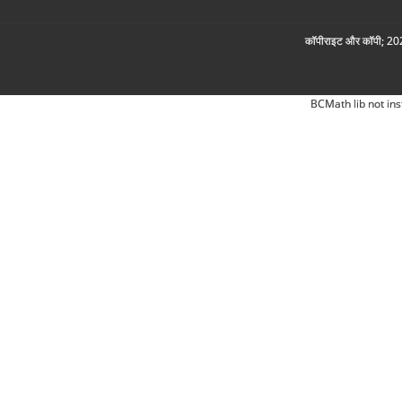
कॉपीराइट और कॉपी; 2026
BCMath lib not ins