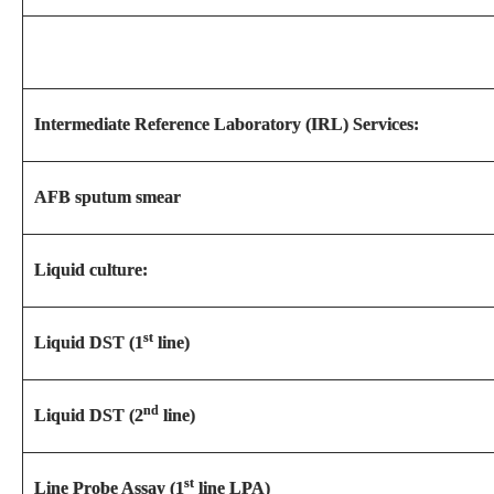
Intermediate Reference Laboratory (IRL) Services:
AFB sputum smear
Liquid culture:
st
Liquid DST (1
line)
nd
Liquid DST (2
line)
st
Line Probe Assay (1
line LPA)