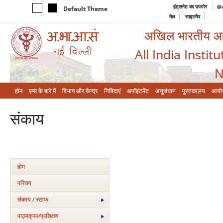
इंट्रानेट का उपयोग
@a
Default Theme
मेल
साइटमैप
अखिल भारतीय आयुर
All India Instit
N
होम
एम्‍स के बारे में
विभाग और केन्‍द्र
निविदाएं
अपॉइंटमेंट
अनुसंधान
पुस्तकालय
आयो
संकाय
होम
परिचय
संकाय / स्टाफ
पाठ्यक्रम/प्रशिक्षण