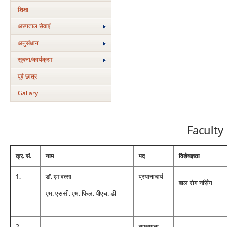
शिक्षा
अस्‍पताल सेवाएं
अनुसंधान
सूचना/कार्यक्रम
पूर्व छात्र
Gallary
Faculty
क्र. सं.
नाम
पद
विशेषज्ञता
1.
डॉ. एम वत्‍सा
प्रधानाचार्य
बाल रोग नर्सिंग
एम. एससी, एम. फिल, पीएच. डी
2.
व्‍याख्‍याता