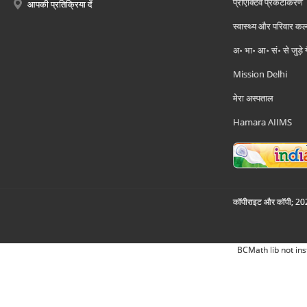
प्रोएक्टिव प्रकटीकरण
आपकी प्रतिक्रिया दें
स्वास्थ्य और परिवार कल
अ॰ भा॰ आ॰ सं॰ से जुड़े
Mission Delhi
मेरा अस्पताल
Hamara AIIMS
कॉपीराइट और कॉपी; 2026
BCMath lib not ins