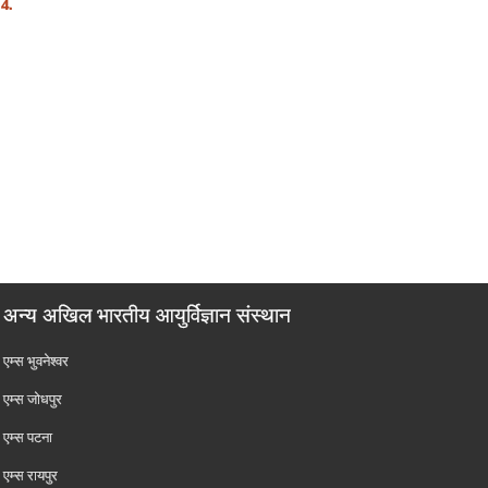
4.
अन्य अखिल भारतीय आयुर्विज्ञान संस्थान
एम्‍स भुवनेश्वर
एम्‍स जोधपुर
एम्‍स पटना
एम्‍स रायपुर