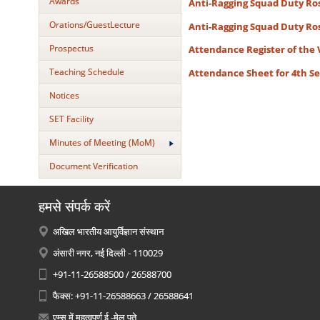
Awards
Anti-Ragging Squad Duty Rost
Orations/GuestLecture
Anti-Ragging Squad Duty Rost
Prospectus
Attendance Register of the
Teaching Schedule
Attendance Sheet for 4th 
Notices
SET Facility
Minutes of Meeting (MoM)
Document Verification
हमसे संपर्क करें
अखिल भारतीय आयुर्विज्ञान संस्थान
अंसारी नगर, नई दिल्ली - 110029
+91-11-26588500 / 26588700
फैक्स: +91-11-26588663 / 26588641
एम्स में महत्वपूर्ण ई -मेल पते