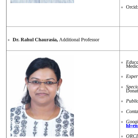
Orcid
Dr. Rahul Chaurasia,
Additional Professor
Educa
Medic
Exper
Speci
Donat
Public
Contac
Googl
hl=e
ORCID