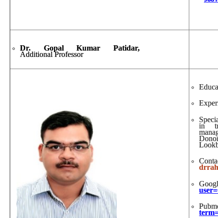
Dr. Gopal Kumar Patidar,
Additional Professor
Educa
Exper
Speci
in t
manag
Donor
Lookb
Conta
drrah
Googl
user
Pu
term