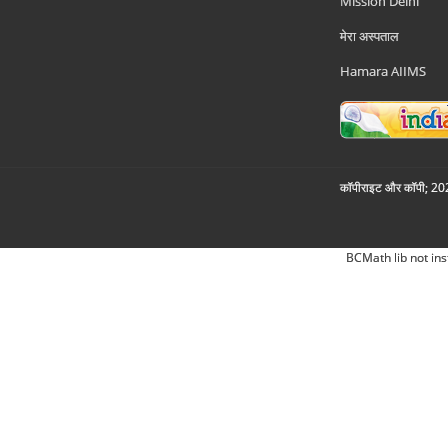
Mission Delhi
मेरा अस्पताल
Hamara AIIMS
कॉपीराइट और कॉपी; 2026
BCMath lib not ins