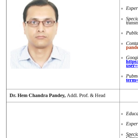
Exper
Specia
transm
Public
Conta
pand
G
https
user
Pu
term
Dr. Hem Chandra Pandey,
Addl. Prof. & Head
Educa
Exper
Specia