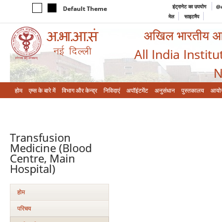
इंट्रानेट का उपयोग
@a
Default Theme
मेल
साइटमैप
अखिल भारतीय आयुर
All India Instit
N
होम
एम्‍स के बारे में
विभाग और केन्‍द्र
निविदाएं
अपॉइंटमेंट
अनुसंधान
पुस्तकालय
आयो
Transfusion
Medicine (Blood
Centre, Main
Hospital)
होम
परिचय