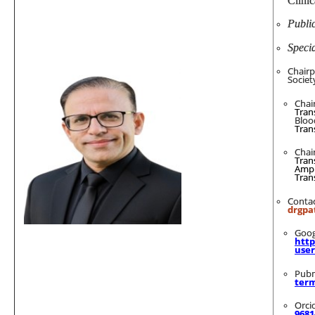
Clinic
Public
Speci
Chairp
Societ
Cha
Tran
Bloo
Tran
Chai
Tran
Ampl
Tran
Cont
drgpa
G
http
use
P
term
Or
9681