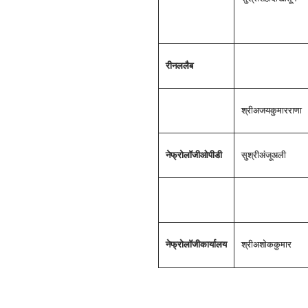
रीनल
लैब
श्री
अजय
कुमार
राणा
नेफ्रोलॉजी
ओपीडी
सुश्री
अंजू
अली
नेफ्रोलॉजी
कार्यालय
श्री
अशोक
कुमार