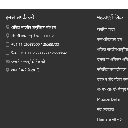
हमसे संपर्क करें
महत्वपूर्ण लिंक
अखिल भारतीय आयुर्विज्ञान संस्थान
नागरिक चार्टर
अंसारी नगर, नई दिल्ली - 110029
एम्स ऑनलाइन दान
+91-11-26588500 / 26588700
अखिल भारतीय आयुर्विज्ञ
फैक्स: +91-11-26588663 / 26588641
सूचना का अधिकार अध
एम्स में महत्वपूर्ण ई -मेल पते
प्रोएक्टिव प्रकटीकरण
आपकी प्रतिक्रिया दें
स्वास्थ्य और परिवार कल
अ॰ भा॰ आ॰ सं॰ से जुड़े
Mission Delhi
मेरा अस्पताल
Hamara AIIMS