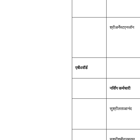
श्री
अर्नेस्ट
एन
जॉन
एबी
वॉर्ड
4
नर्सिंग कर्मचारी
सुश्री
लता
आनंद
सुश्री
शहीदा
खातून