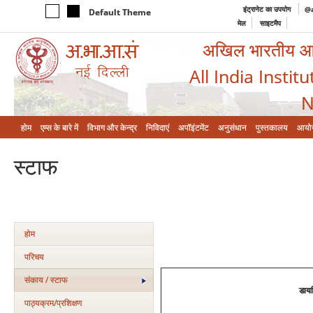
इंट्रानेट का उपयोग
@a
Default Theme
मेल
साइटमैप
अखिल भारतीय आयुर
All India Instit
N
होम
एम्‍स के बारे में
विभाग और केन्‍द्र
निविदाएं
अपॉइंटमेंट
अनुसंधान
पुस्तकालय
आयो
स्‍टाफ
होम
परिचय
संकाय / स्टाफ
डाय
पाठ्यक्रम/प्रशिक्षण