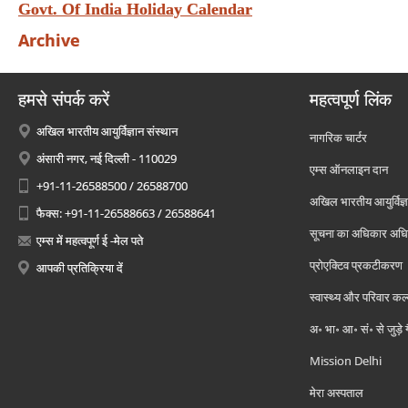
Govt. Of India Holiday Calendar
Archive
हमसे संपर्क करें
महत्वपूर्ण लिंक
अखिल भारतीय आयुर्विज्ञान संस्थान
नागरिक चार्टर
अंसारी नगर, नई दिल्ली - 110029
एम्स ऑनलाइन दान
+91-11-26588500 / 26588700
अखिल भारतीय आयुर्विज्ञ
फैक्स: +91-11-26588663 / 26588641
सूचना का अधिकार अध
एम्स में महत्वपूर्ण ई -मेल पते
प्रोएक्टिव प्रकटीकरण
आपकी प्रतिक्रिया दें
स्वास्थ्य और परिवार कल
अ॰ भा॰ आ॰ सं॰ से जुड़े
Mission Delhi
मेरा अस्पताल