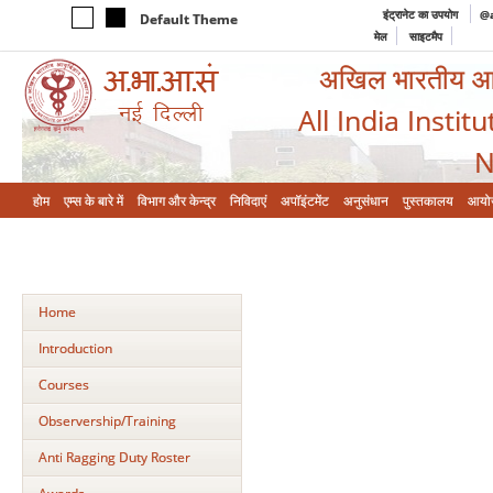
इंट्रानेट का उपयोग
@a
Default Theme
मेल
साइटमैप
अखिल भारतीय आयुर
All India Instit
N
होम
एम्‍स के बारे में
विभाग और केन्‍द्र
निविदाएं
अपॉइंटमेंट
अनुसंधान
पुस्तकालय
आयो
Home
Introduction
Courses
Observership/Training
Anti Ragging Duty Roster