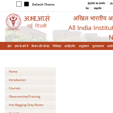
इंट्रानेट का उपयोग
@a
Default Theme
मेल
साइटमैप
अखिल भारतीय आयुर
All India Instit
N
होम
एम्‍स के बारे में
विभाग और केन्‍द्र
निविदाएं
अपॉइंटमेंट
अनुसंधान
पुस्तकालय
आयो
Home
Introduction
Courses
Observership/Training
Anti Ragging Duty Roster