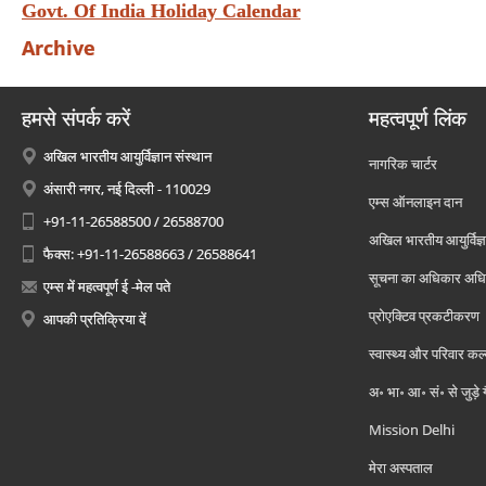
Govt. Of India Holiday Calendar
Archive
हमसे संपर्क करें
महत्वपूर्ण लिंक
अखिल भारतीय आयुर्विज्ञान संस्थान
नागरिक चार्टर
अंसारी नगर, नई दिल्ली - 110029
एम्स ऑनलाइन दान
+91-11-26588500 / 26588700
अखिल भारतीय आयुर्विज्ञ
फैक्स: +91-11-26588663 / 26588641
सूचना का अधिकार अध
एम्स में महत्वपूर्ण ई -मेल पते
प्रोएक्टिव प्रकटीकरण
आपकी प्रतिक्रिया दें
स्वास्थ्य और परिवार कल
अ॰ भा॰ आ॰ सं॰ से जुड़े
Mission Delhi
मेरा अस्पताल