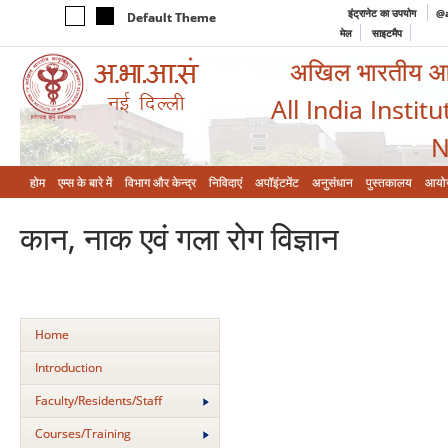
इंट्रानेट का उपयोग
@a
Default Theme
मेल
साइटमैप
अखिल भारतीय आयुर
All India Instit
N
होम
एम्‍स के बारे में
विभाग और केन्‍द्र
निविदाएं
अपॉइंटमेंट
अनुसंधान
पुस्तकालय
आयो
कान, नाक एवं गला रोग विज्ञान
Home
Introduction
Faculty/Residents/Staff
Courses/Training