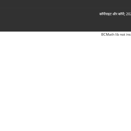
कॉपीराइट और कॉपी; 2026
BCMath lib not ins