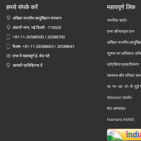
हमसे संपर्क करें
महत्वपूर्ण लिंक
अखिल भारतीय आयुर्विज्ञान संस्थान
नागरिक चार्टर
अंसारी नगर, नई दिल्ली - 110029
एम्स ऑनलाइन दान
+91-11-26588500 / 26588700
अखिल भारतीय आयुर्विज्ञ
फैक्स: +91-11-26588663 / 26588641
सूचना का अधिकार अध
एम्स में महत्वपूर्ण ई -मेल पते
प्रोएक्टिव प्रकटीकरण
आपकी प्रतिक्रिया दें
स्वास्थ्य और परिवार कल
अ॰ भा॰ आ॰ सं॰ से जुड़े
Mission Delhi
मेरा अस्पताल
Hamara AIIMS