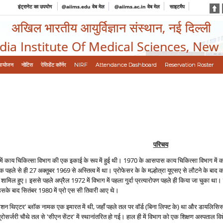
इंट्रानेट का उपयोग
@aiims.edu वेब मेल
@aiims.ac.in वेब मेल
साइटमैप
अखिल भारतीय आयुर्विज्ञान संस्थान, नई दिल्ली
ndia Institute Of Medical Sciences, New
आयोजन
नोटिस
रेसिडेंट कॉर्नर
NIRF
Attendance Dashboard
Reservation Roster
परिचय
 में काय चिकित्सा विभाग की एक इकाई के रूप में हुई थी। 1970 के आसपास काय चिकित्सा विभाग में
 पहले से ही 27 अक्‍तूबर 1969 से अस्तित्व में था। प्रोफेसर के के मल्होत्रा यूएसए से लौटने के ब
 शामिल हुए। इससे पहले अप्रैल 1972 में विभाग में पहला गुर्दा प्रत्‍यारोपण पहले ही किया जा चुका था।
 उसके बाद सितंबर 1980 में प्रो एस सी तिवारी आए थे।
परेशन थिएटर' ब्लॉक नामक एक इमारत में थी, जहाँ पहले तल पर वॉर्ड (बिना लिफ्ट के) था और डायलिसिस
ोसर्जरी चौथे तल से 'सीएन सेंटर' में स्थानांतरित हो गई। हाल ही में विभाग को एक शिक्षण अस्पताल विशेष