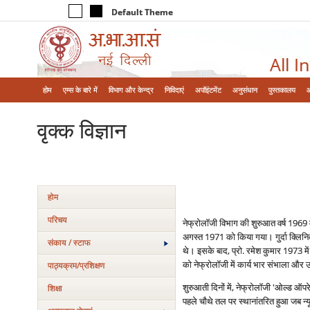
Default Theme
All I
होम
एम्‍स के बारे में
विभाग और केन्‍द्र
निविदाएं
अपॉइंटमेंट
अनुसंधान
पुस्तकालय
वृक्‍क विज्ञान
होम
परिचय
नेफ्रोलॉजी विभाग की शुरुआत वर्ष 1969
अगस्त 1971 को किया गया। गुर्दा क्लिनिक
संकाय / स्टाफ
थे। इसके बाद, प्रो. रमेश कुमार 1973 में
को नेफ्रोलॉजी में कार्य भार संभाला और
पाठ्यक्रम/प्रशिक्षण
शुरुआती दिनों में, नेफ्रोलॉजी 'ओल्ड ऑ
शिक्षा
पहले चौथे तल पर स्थानांतरित हुआ जब न्यूर