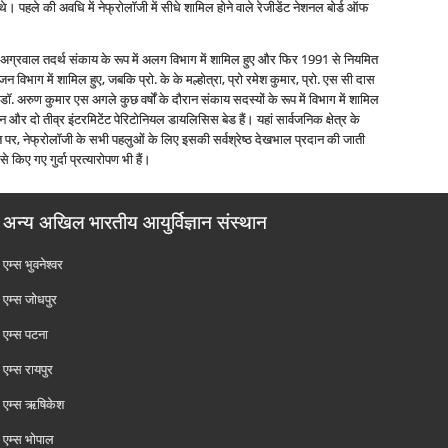
 थे। पहले की अवधि में नेफ्रोलॉजी में सीधे शामिल होने वाले रेजीडेंट नेशनल बोर्ड ऑफ
 के अग्रवाल तदर्थ संकाय के रूप में अलग विभाग में शामिल हुए और फिर 1991 से नियमित
िभाग में शामिल हुए, जबकि प्रो. के के मल्होत्रा, प्रो रमेश कुमार, प्रो. एस सी दास
डॉ. अरुण कुमार एस अगले कुछ वर्षों के दौरान संकाय सदस्यों के रूप में विभाग में शामिल
 और दो तीव्र इंटरमिटेंट पेरिटोनियल डायलिसिस बेड हैं। यहां सार्वजनिक क्षेत्र के
 पर, नेफ्रोलॉजी के सभी पहलुओं के लिए इसकी सर्वश्रेष्ठ देखभाल प्रदान की जाती
े किए गए गुर्दा प्रत्‍यारोपण भी हैं।
अन्य अखिल भारतीय आयुर्विज्ञान संस्थान
एम्‍स भुवनेश्वर
एम्‍स जोधपुर
एम्‍स पटना
एम्‍स रायपुर
एम्‍स ऋषिकेश
एम्‍स भोपाल