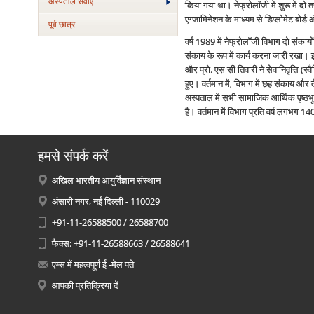
अस्‍पताल सेवाएं
किया गया था। नेफ्रोलॉजी में शुरू में दो 
एग्जामिनेशन के माध्यम से डिप्लोमेट बोर्
पूर्व छात्र
वर्ष 1989 में नेफ्रोलॉजी विभाग दो संका
संकाय के रूप में कार्य करना जारी रखा। 
और प्रो. एस सी तिवारी ने सेवानिवृत्ति (
हुए। वर्तमान में, विभाग में छह संकाय और
अस्पताल में सभी सामाजिक आर्थिक पृष्ठभ
है। वर्तमान में विभाग प्रति वर्ष लगभग 140 
हमसे संपर्क करें
अखिल भारतीय आयुर्विज्ञान संस्थान
अंसारी नगर, नई दिल्ली - 110029
+91-11-26588500 / 26588700
फैक्स: +91-11-26588663 / 26588641
एम्स में महत्वपूर्ण ई -मेल पते
आपकी प्रतिक्रिया दें