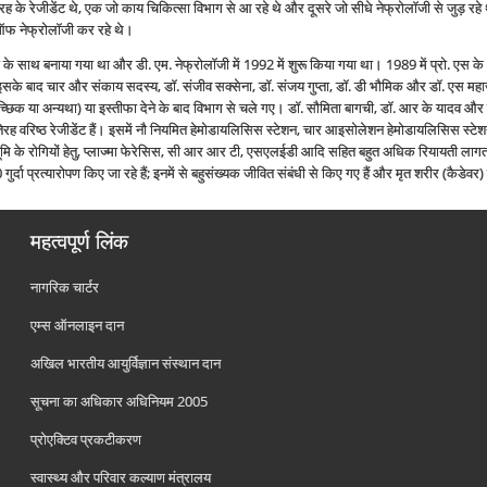
तरह के रेजीडेंट थे, एक जो काय चिकित्‍सा विभाग से आ रहे थे और दूसरे जो सीधे नेफ्रोलॉजी से जुड़ रहे
ड ऑफ नेफ्रोलॉजी कर रहे थे।
यों के साथ बनाया गया था और डी. एम. नेफ्रोलॉजी में 1992 में शुरू किया गया था। 1989 में प्रो. एस
इसके बाद चार और संकाय सदस्य, डॉ. संजीव सक्सेना, डॉ. संजय गुप्ता, डॉ. डी भौमिक और डॉ. एस महाजन व
स्वैच्छिक या अन्यथा) या इस्तीफा देने के बाद विभाग से चले गए। डॉ. सौमिता बागची, डॉ. आर के यादव और 
 तेरह वरिष्ठ रेजीडेंट हैं। इसमें नौ नियमित हेमोडायलिसिस स्टेशन, चार आइसोलेशन हेमोडायलिसिस स्टेशन
ूमि के रोगियों हेतु, प्लाज्‍मा फेरेसिस, सी आर आर टी, एसएलईडी आदि सहित बहुत अधिक रियायती लागत
गुर्दा प्रत्‍यारोपण किए जा रहे हैं; इनमें से बहुसंख्यक जीवित संबंधी से किए गए हैं और मृत शरीर (कैडेवर) स
महत्वपूर्ण लिंक
नागरिक चार्टर
एम्स ऑनलाइन दान
अखिल भारतीय आयुर्विज्ञान संस्थान दान
सूचना का अधिकार अधिनियम 2005
प्रोएक्टिव प्रकटीकरण
स्वास्थ्य और परिवार कल्याण मंत्रालय