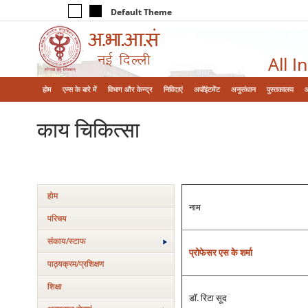
Default Theme
All I
होम
एम्‍स के बारे में
विभाग और केन्‍द्र
निविदाएं
अपॉइंटमेंट
अनुसंधान
पुस्तकालय
काय चिकित्‍सा
होम
नाम
परिचय
संकाय/स्‍टाफ
प्रोफेसर एस के शर्मा
पाठ्यक्रम/प्रशिक्षण
शिक्षा
डॉ. रिटा सूद