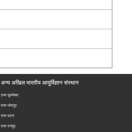
अन्य अखिल भारतीय आयुर्विज्ञान संस्थान
एम्‍स भुवनेश्वर
एम्‍स जोधपुर
एम्‍स पटना
एम्‍स रायपुर