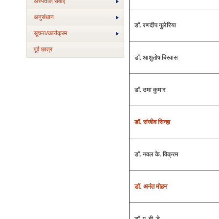
अस्‍पताल सेवाएं
अनुसंधान
डॉ. रणदीप गुलेरिया
सूचना/कार्यक्रम
पूर्व छात्र
डॉ. आशुतोष बिस्‍वास
डॉ. उमा कुमार
डॉ. संजीव सिन्‍हा
डॉ. नवल के. विक्रम
डॉ. अनंत मोहन
डॉ. ए. बी. डे