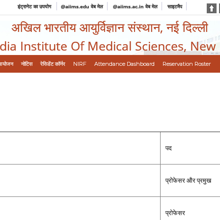
इंट्रानेट का उपयोग
@aiims.edu वेब मेल
@aiims.ac.in वेब मेल
साइटमैप
अखिल भारतीय आयुर्विज्ञान संस्थान, नई दिल्ली
ndia Institute Of Medical Sciences, New
आयोजन
नोटिस
रेसिडेंट कॉर्नर
NIRF
Attendance Dashboard
Reservation Roster
पद
प्रोफेसर और प्रमुख
प्रोफेसर