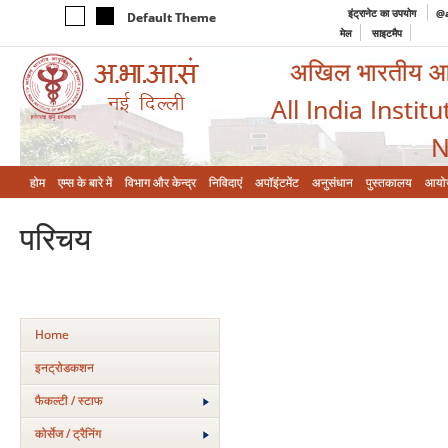
इंट्रानेट का उपयोग
@a
Default Theme
मेल
साइटमैप
अखिल भारतीय आयुर
All India Instit
N
होम
एम्‍स के बारे में
विभाग और केन्‍द्र
निविदाएं
अपॉइंटमेंट
अनुसंधान
पुस्तकालय
आयो
परिचय
Home
इनट्रोडकशन
फैकल्टी / स्टाफ
कोर्सेज / ट्रैनिंग