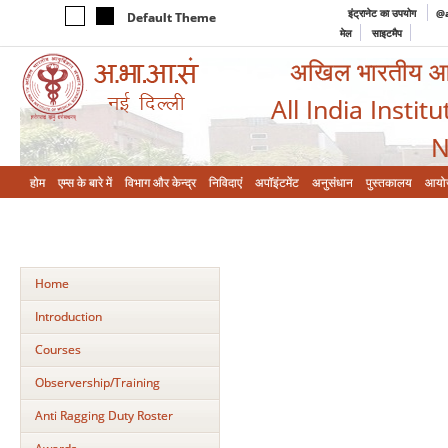
इंट्रानेट का उपयोग
@a
Default Theme
मेल
साइटमैप
अखिल भारतीय आयुर
All India Instit
N
होम
एम्‍स के बारे में
विभाग और केन्‍द्र
निविदाएं
अपॉइंटमेंट
अनुसंधान
पुस्तकालय
आयो
Home
Introduction
Courses
Observership/Training
Anti Ragging Duty Roster