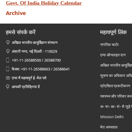
Govt. Of India Holiday Calendar
Archive
हमसे संपर्क करें
महत्वपूर्ण लिंक
अखिल भारतीय आयुर्विज्ञान संस्थान
नागरिक चार्टर
अंसारी नगर, नई दिल्ली - 110029
एम्स ऑनलाइन दान
+91-11-26588500 / 26588700
अखिल भारतीय आयुर्विज्ञ
फैक्स: +91-11-26588663 / 26588641
सूचना का अधिकार अध
एम्स में महत्वपूर्ण ई -मेल पते
प्रोएक्टिव प्रकटीकरण
आपकी प्रतिक्रिया दें
स्वास्थ्य और परिवार कल
अ॰ भा॰ आ॰ सं॰ से जुड़े
Mission Delhi
मेरा अस्पताल