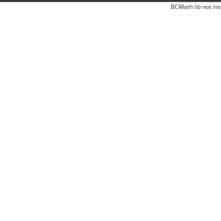
BCMath lib not ins