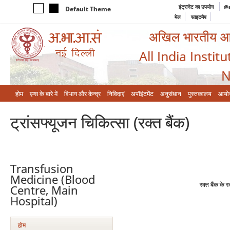
इंट्रानेट का उपयोग
@a
Default Theme
मेल
साइटमैप
अखिल भारतीय आयुर
All India Instit
N
होम
एम्‍स के बारे में
विभाग और केन्‍द्र
निविदाएं
अपॉइंटमेंट
अनुसंधान
पुस्तकालय
आयो
ट्रांसफ्यूजन चिकित्‍सा (रक्‍त बैंक)
Transfusion
Medicine (Blood
रक्‍त बैंक के 
Centre, Main
Hospital)
होम