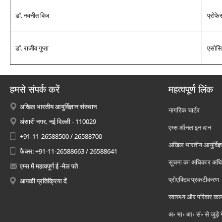
डॉ. नवनीत विज
प्रोफे
डॉ. राजीव गुप्‍ता
एसोसि
हमसे संपर्क करें
महत्वपूर्ण लिंक
अखिल भारतीय आयुर्विज्ञान संस्थान
नागरिक चार्टर
अंसारी नगर, नई दिल्ली - 110029
एम्स ऑनलाइन दान
+91-11-26588500 / 26588700
अखिल भारतीय आयुर्विज्ञ
फैक्स: +91-11-26588663 / 26588641
सूचना का अधिकार अध
एम्स में महत्वपूर्ण ई -मेल पते
प्रोएक्टिव प्रकटीकरण
आपकी प्रतिक्रिया दें
स्वास्थ्य और परिवार कल
अ॰ भा॰ आ॰ सं॰ से जुड़े