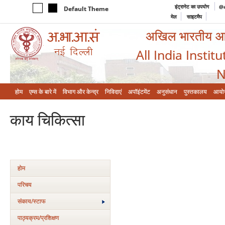
इंट्रानेट का उपयोग
@a
Default Theme
मेल
साइटमैप
अखिल भारतीय आयुर
All India Instit
N
होम
एम्‍स के बारे में
विभाग और केन्‍द्र
निविदाएं
अपॉइंटमेंट
अनुसंधान
पुस्तकालय
आयो
काय चिकित्‍सा
होम
परिचय
संकाय/स्‍टाफ
पाठ्यक्रम/प्रशिक्षण