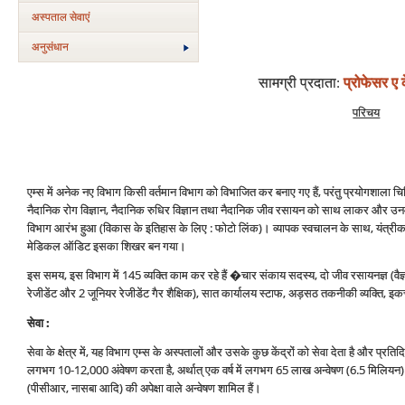
अस्‍पताल सेवाएं
अनुसंधान
सामग्री प्रदाता
:
प्रोफेसर ए क
परिचय
एम्‍स में अनेक नए विभाग किसी वर्तमान विभाग को विभाजित कर बनाए गए हैं, परंतु प्रयोगशाला चिकि
नैदानिक रोग विज्ञान, नैदानिक रुधिर विज्ञान तथा नैदानिक जीव रसायन को साथ लाकर और उनमें
विभाग आरंभ हुआ (विकास के इतिहास के लिए : फोटो लिंक)। व्‍यापक स्‍वचालन के साथ, यंत
मेडिकल ऑडिट इसका शिखर बन गया।
इस समय, इस विभाग में 145 व्‍यक्ति काम कर रहे हैं �चार संकाय सदस्‍य, दो जीव रसायनज्ञ (वैज्
रेजीडेंट और 2 जूनियर रेजीडेंट गैर शैक्षिक), सात कार्यालय स्‍टाफ, अड़सठ तकनीकी व्‍यक्ति, इ
सेवा :
सेवा के क्षेत्र में, यह विभाग एम्‍स के अस्‍पतालों और उसके कुछ केंद्रों को सेवा देता है और प्र
लगभग 10-12,000 अंवेषण करता है, अर्थात् एक वर्ष में लगभग 65 लाख अन्‍वेषण (6.5 मिलि
(पीसीआर, नासबा आदि) की अपेक्षा वाले अन्‍वेषण शामिल हैं।