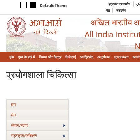
इंट्रानेट का उपयोग
@a
Default Theme
मेल
साइटमैप
अखिल भारतीय आयुर
All India Instit
N
होम
एम्‍स के बारे में
विभाग और केन्‍द्र
निविदाएं
अपॉइंटमेंट
अनुसंधान
पुस्तकालय
आयो
प्रयोगशाला चिकित्‍सा
होम
होम
संकाय/स्‍टाफ
पाठ्यक्रम/प्रशिक्षण