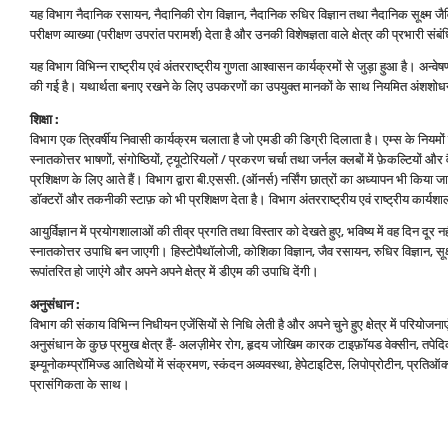
यह विभाग नैदानिक रसायन, नैदानिकी रोग विज्ञान, नैदानिक रुधिर विज्ञान तथा नैदानिक सूक्ष्‍म जैविकी 
परीक्षण व्‍याख्‍या (परीक्षण उपरांत परामर्श) देता है और उनकी विशेषज्ञता वाले क्षेत्र की प्रभारी संब
यह विभाग विभिन्‍न राष्‍ट्रीय एवं अंतरराष्‍ट्रीय गुणता आश्‍वासन कार्यक्रमों से जुड़ा हुआ है। अन्‍व
की गई है। यथार्थता बनाए रखने के लिए उपकरणों का उपयुक्‍त मानकों के साथ नियमित अंशशोधन
शिक्षा :
विभाग एक त्रिवर्षीय निवासी कार्यक्रम चलाता है जो एमडी की डिग्री दिलाता है। एम्‍स के नियमो
स्‍नातकोत्तर भाषणों, संगोष्ठियों, ट्यूटोरियलों / प्रकरण चर्चा तथा जर्नल क्‍लबों में फ़ेकल्टियों
प्रशिक्षण के लिए आते हैं। विभाग द्वारा बी.एससी. (ऑनर्स) नर्सिंग छात्रों का अध्‍यापन भी किया जात
डॉक्‍टरों और तकनीकी स्‍टाफ़ को भी प्रशिक्षण देता है। विभाग अंतरराष्‍ट्रीय एवं राष्‍ट्रीय का
आयुर्विज्ञान में प्रयोगशालाओं की तीव्र प्रगति तथा विस्‍तार को देखते हुए, भविष्‍य में वह दिन दूर
स्‍नातकोत्तर उपाधि बन जाएगी। हिस्‍टोपैथॉलोजी, कोशिका विज्ञान, जैव रसायन, रुधिर विज्ञान, सूक
रूपांतरित हो जाएंगे और अपने अपने क्षेत्र में डीएम की उपाधि देंगी।
अनुसंधान :
विभाग की संकाय विभिन्‍न निधीयन एजेंसियों से निधि लेती है और अपने चुने हुए क्षेत्र में परियोजन
अनुसंधान के कुछ प्रमुख क्षेत्र हैं- अलज़ीमेर रोग, हृदय जोखिम कारक टाइफ़ॉयड वेक्‍सीन, तपे
इम्‍यूनोकम्‍प्रॉमिज्‍ड आतिथेयों में संक्रमण, स्‍कंदन अव्‍यवस्‍था, हेपेटाइटिस, लिपोप्रोटीन, प्
प्रासंगिकता के साथ।