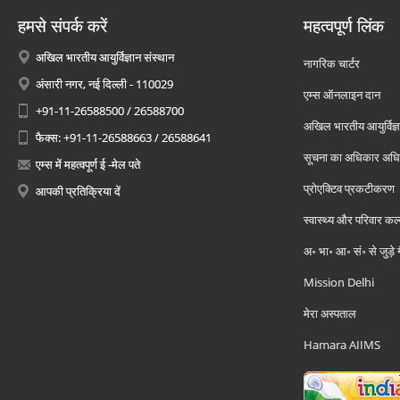
हमसे संपर्क करें
महत्वपूर्ण लिंक
अखिल भारतीय आयुर्विज्ञान संस्थान
नागरिक चार्टर
अंसारी नगर, नई दिल्ली - 110029
एम्स ऑनलाइन दान
+91-11-26588500 / 26588700
अखिल भारतीय आयुर्विज्ञ
फैक्स: +91-11-26588663 / 26588641
सूचना का अधिकार अध
एम्स में महत्वपूर्ण ई -मेल पते
प्रोएक्टिव प्रकटीकरण
आपकी प्रतिक्रिया दें
स्वास्थ्य और परिवार कल
अ॰ भा॰ आ॰ सं॰ से जुड़े
Mission Delhi
मेरा अस्पताल
Hamara AIIMS