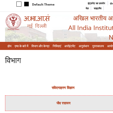
इंट्रानेट का उपयोग
@a
Default Theme
मेल
साइटमैप
अखिल भारतीय आयुर
All India Instit
N
होम
एम्‍स के बारे में
विभाग और केन्‍द्र
निविदाएं
अपॉइंटमेंट
अनुसंधान
पुस्तकालय
आयो
विभाग
संवेदनाहरण विज्ञान
जैव रसायन