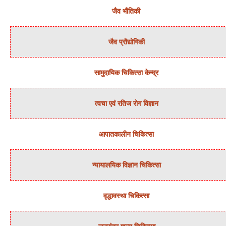
जैव भौतिकी
जैव प्रौद्योगिकी
सामुदायिक चिकित्‍सा केन्‍द्र
त्‍वचा एवं रतिज रोग विज्ञान
आपातकालीन चिकित्सा
न्‍यायालयिक विज्ञान चिकित्‍सा
वृद्धावस्था चिकित्सा