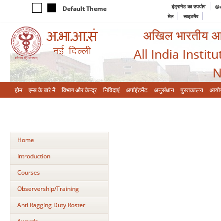
इंट्रानेट का उपयोग
@a
Default Theme
मेल
साइटमैप
अखिल भारतीय आयुर
All India Instit
N
होम
एम्‍स के बारे में
विभाग और केन्‍द्र
निविदाएं
अपॉइंटमेंट
अनुसंधान
पुस्तकालय
आयो
Home
Introduction
Courses
Observership/Training
Anti Ragging Duty Roster