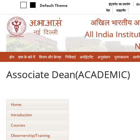
इंट्रानेट का उपयोग
@a
Default Theme
मेल
साइटमैप
अखिल भारतीय आयुर
All India Instit
N
होम
एम्‍स के बारे में
विभाग और केन्‍द्र
निविदाएं
अपॉइंटमेंट
अनुसंधान
पुस्तकालय
आयो
Associate Dean(ACADEMIC)
Home
Introduction
Courses
Observership/Training