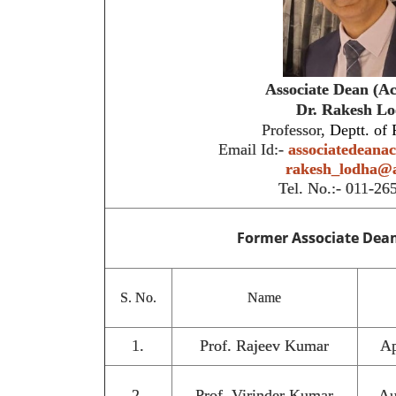
Associate Dean (A
Dr.
Rakesh Lo
Professor,
Deptt. of 
Email Id:-
associatedeana
rakesh_lodha@a
Tel. No.:- 011-2
Former Associate Dea
S. No.
Name
1.
Prof. Rajeev Kumar
Ap
2.
Prof. Virinder Kumar
Au