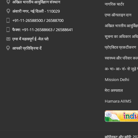
अखिल भारतीय आयुर्विज्ञान संस्थान
नागरिक चार्टर
अंसारी नगर, नई दिल्ली - 110029
एम्स ऑनलाइन दान
+91-11-26588500 / 26588700
अखिल भारतीय आयुर्विज्ञ
फैक्स: +91-11-26588663 / 26588641
सूचना का अधिकार अध
एम्स में महत्वपूर्ण ई -मेल पते
प्रोएक्टिव प्रकटीकरण
आपकी प्रतिक्रिया दें
स्वास्थ्य और परिवार कल
अ॰ भा॰ आ॰ सं॰ से जुड़े
Mission Delhi
मेरा अस्पताल
Hamara AIIMS
कॉपीराइट और कॉपी; 2026