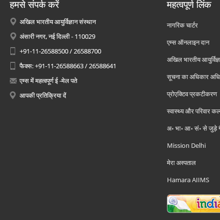
हमसे संपर्क करें
महत्वपूर्ण लिंक
अखिल भारतीय आयुर्विज्ञान संस्थान
नागरिक चार्टर
अंसारी नगर, नई दिल्ली - 110029
एम्स ऑनलाइन दान
+91-11-26588500 / 26588700
अखिल भारतीय आयुर्विज्ञ
फैक्स: +91-11-26588663 / 26588641
सूचना का अधिकार अध
एम्स में महत्वपूर्ण ई -मेल पते
प्रोएक्टिव प्रकटीकरण
आपकी प्रतिक्रिया दें
स्वास्थ्य और परिवार कल
अ॰ भा॰ आ॰ सं॰ से जुड़े
Mission Delhi
मेरा अस्पताल
Hamara AIIMS