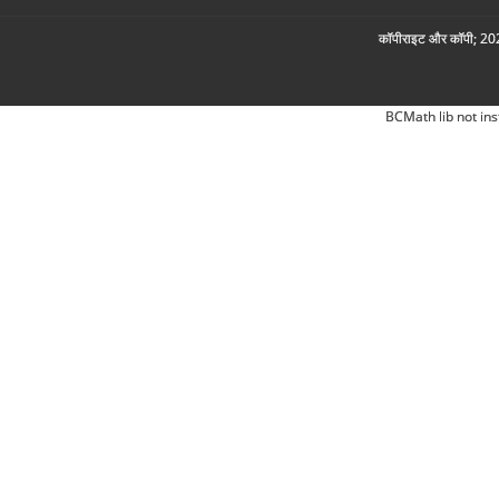
कॉपीराइट और कॉपी; 2026
BCMath lib not ins