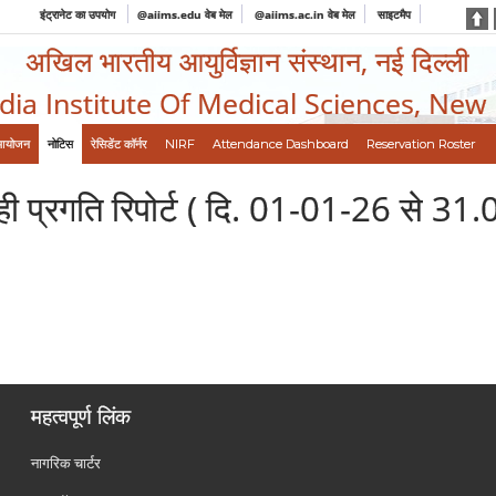
इंट्रानेट का उपयोग
@aiims.edu वेब मेल
@aiims.ac.in वेब मेल
साइटमैप
अखिल भारतीय आयुर्विज्ञान संस्थान, नई दिल्ली
ndia Institute Of Medical Sciences, New
आयोजन
नोटिस
रेसिडेंट कॉर्नर
NIRF
Attendance Dashboard
Reservation Roster
िमाही प्रगति रिपोर्ट ( दि. 01-01-26 से 31
महत्वपूर्ण लिंक
नागरिक चार्टर