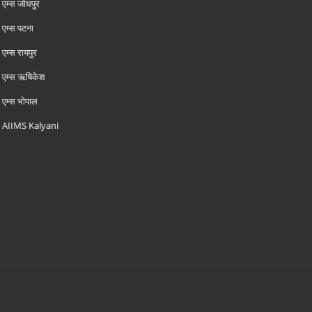
एम्‍स जोधपुर
एम्‍स पटना
एम्‍स रायपुर
एम्‍स ऋषिकेश
एम्‍स भोपाल
AIIMS Kalyani