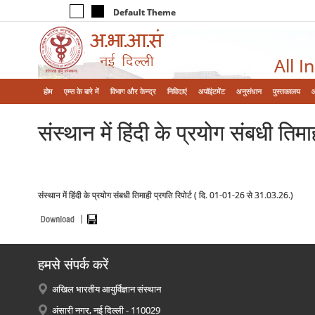
Default Theme
All I
होम
एम्‍स के बारे में
विभाग और केन्‍द्र
निविदाएं
अपॉइंटमेंट
अनुसंधान
पुस्तकालय
संस्थान में हिंदी के प्रयोग संबधी त
संस्थान में हिंदी के प्रयोग संबधी तिमाही प्रगति रिपोर्ट ( दि. 01-01-26 से 31.03.26.)
हमसे संपर्क करें
अखिल भारतीय आयुर्विज्ञान संस्थान
अंसारी नगर, नई दिल्ली - 110029