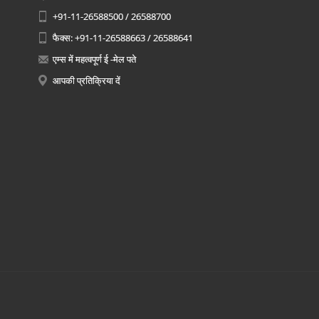
+91-11-26588500 / 26588700
फैक्स: +91-11-26588663 / 26588641
एम्स में महत्वपूर्ण ई -मेल पते
आपकी प्रतिक्रिया दें