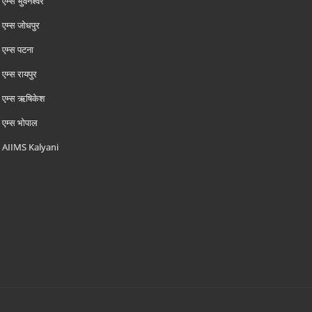
एम्‍स भुवनेश्वर
एम्‍स जोधपुर
एम्‍स पटना
एम्‍स रायपुर
एम्‍स ऋषिकेश
एम्‍स भोपाल
AIIMS Kalyani