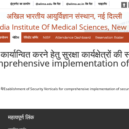
इंट्रानेट का उपयोग
@aiims.edu वेब मेल
@aiims.ac.in वेब मेल
साइटमैप
अखिल भारतीय आयुर्विज्ञान संस्थान, नई दिल्ली
ndia Institute Of Medical Sciences, New
आयोजन
नोटिस
रेसिडेंट कॉर्नर
NIRF
Attendance Dashboard
Reservation Roster
कार्यान्वित करने हेतु सुरक्षा कार्यक्षेत्रो
omprehensive implementation of
ी स्थापना के सदर्भ में/Esablishment of Security Verticals for comprehensive implementation of s
महत्वपूर्ण लिंक