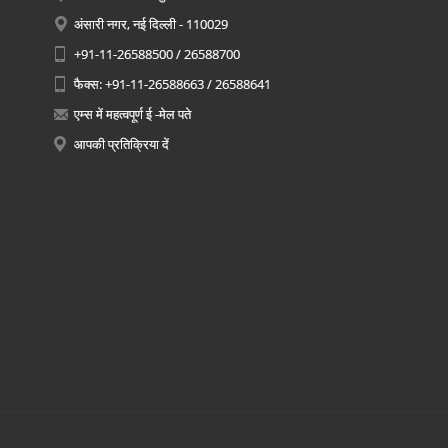
अंसारी नगर, नई दिल्ली - 110029
+91-11-26588500 / 26588700
फैक्स: +91-11-26588663 / 26588641
एम्स में महत्वपूर्ण ई -मेल पते
आपकी प्रतिक्रिया दें