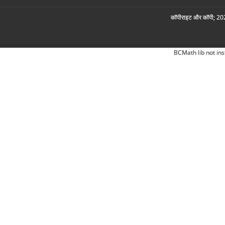
कॉपीराइट और कॉपी; 2026
BCMath lib not ins