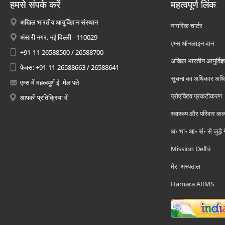
हमसे संपर्क करें
महत्वपूर्ण लिंक
अखिल भारतीय आयुर्विज्ञान संस्थान
नागरिक चार्टर
अंसारी नगर, नई दिल्ली - 110029
एम्स ऑनलाइन दान
+91-11-26588500 / 26588700
अखिल भारतीय आयुर्विज्ञ
फैक्स: +91-11-26588663 / 26588641
सूचना का अधिकार अध
एम्स में महत्वपूर्ण ई -मेल पते
प्रोएक्टिव प्रकटीकरण
आपकी प्रतिक्रिया दें
स्वास्थ्य और परिवार कल
अ॰ भा॰ आ॰ सं॰ से जुड़े
Mission Delhi
मेरा अस्पताल
Hamara AIIMS