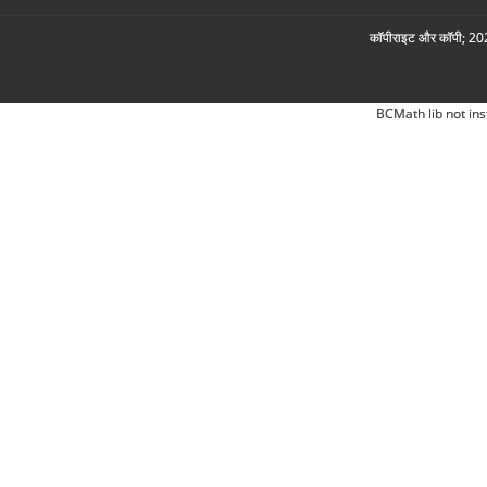
कॉपीराइट और कॉपी; 2026
BCMath lib not ins