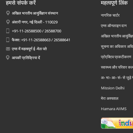
हमसे संपर्क करें
महत्वपूर्ण लिंक
अखिल भारतीय आयुर्विज्ञान संस्थान
नागरिक चार्टर
अंसारी नगर, नई दिल्ली - 110029
एम्स ऑनलाइन दान
+91-11-26588500 / 26588700
अखिल भारतीय आयुर्विज्ञ
फैक्स: +91-11-26588663 / 26588641
सूचना का अधिकार अध
एम्स में महत्वपूर्ण ई -मेल पते
प्रोएक्टिव प्रकटीकरण
आपकी प्रतिक्रिया दें
स्वास्थ्य और परिवार कल
अ॰ भा॰ आ॰ सं॰ से जुड़े
Mission Delhi
मेरा अस्पताल
Hamara AIIMS