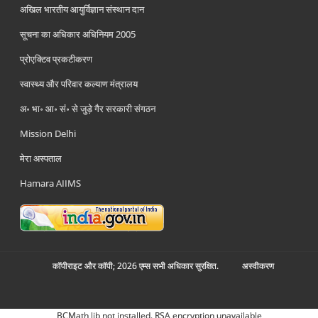
अखिल भारतीय आयुर्विज्ञान संस्थान दान
सूचना का अधिकार अधिनियम 2005
प्रोएक्टिव प्रकटीकरण
स्वास्थ्य और परिवार कल्याण मंत्रालय
अ॰ भा॰ आ॰ सं॰ से जुड़े गैर सरकारी संगठन
Mission Delhi
मेरा अस्पताल
Hamara AIIMS
कॉपीराइट और कॉपी; 2026 एम्स सभी अधिकार सुरक्षित.
अस्‍वीकरण
BCMath lib not installed. RSA encryption unavailable