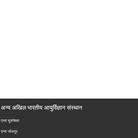
अन्य अखिल भारतीय आयुर्विज्ञान संस्थान
एम्‍स भुवनेश्वर
एम्‍स जोधपुर