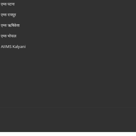
एम्‍स पटना
एम्‍स रायपुर
एम्‍स ऋषिकेश
एम्‍स भोपाल
AIIMS Kalyani