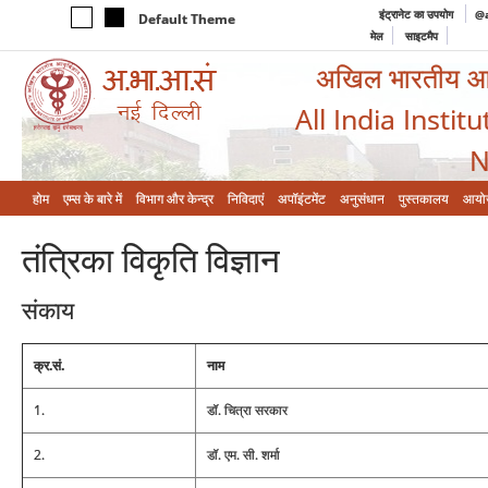
इंट्रानेट का उपयोग
@a
Default Theme
मेल
साइटमैप
अखिल भारतीय आयुर
All India Instit
N
होम
एम्‍स के बारे में
विभाग और केन्‍द्र
निविदाएं
अपॉइंटमेंट
अनुसंधान
पुस्तकालय
आयो
तंत्रिका विकृति विज्ञान
संकाय
क्र.सं.
नाम
1.
डॉ. चित्रा सरकार
2.
डॉ. एम. सी. शर्मा