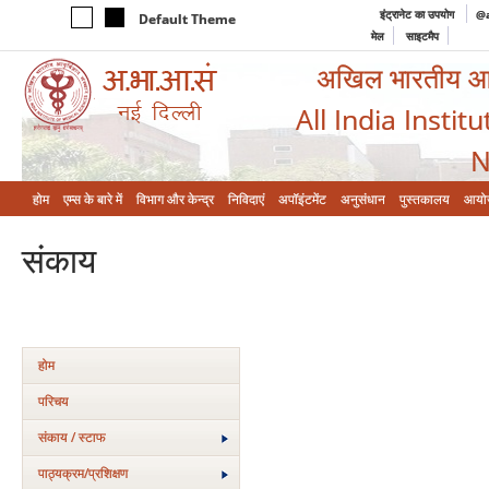
इंट्रानेट का उपयोग
@a
Default Theme
मेल
साइटमैप
अखिल भारतीय आयुर
All India Instit
N
होम
एम्‍स के बारे में
विभाग और केन्‍द्र
निविदाएं
अपॉइंटमेंट
अनुसंधान
पुस्तकालय
आयो
संकाय
होम
परिचय
संकाय / स्टाफ
पाठ्यक्रम/प्रशिक्षण