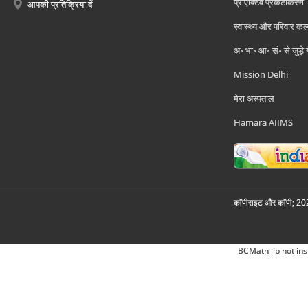
प्रोएक्टिव प्रकटीकरण
आपकी प्रतिक्रिया दें
स्वास्थ्य और परिवार कल
अ॰ भा॰ आ॰ सं॰ से जुड़े
Mission Delhi
मेरा अस्पताल
Hamara AIIMS
कॉपीराइट और कॉपी; 2026
BCMath lib not ins