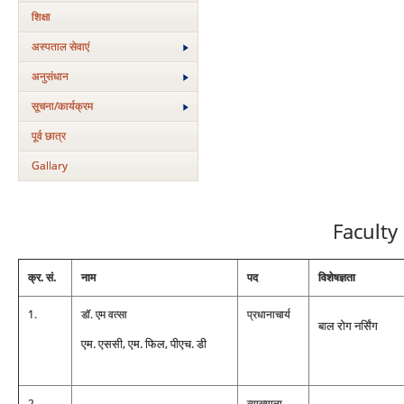
शिक्षा
अस्‍पताल सेवाएं
अनुसंधान
सूचना/कार्यक्रम
पूर्व छात्र
Gallary
Faculty
क्र. सं.
नाम
पद
विशेषज्ञता
1.
डॉ. एम वत्‍सा
प्रधानाचार्य
बाल रोग नर्सिंग
एम. एससी, एम. फिल, पीएच. डी
2.
व्‍याख्‍याता