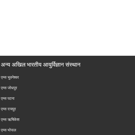
अन्य अखिल भारतीय आयुर्विज्ञान संस्थान
एम्‍स भुवनेश्वर
एम्‍स जोधपुर
एम्‍स पटना
एम्‍स रायपुर
एम्‍स ऋषिकेश
एम्‍स भोपाल