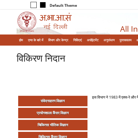
Default Theme
All I
होम
एम्‍स के बारे में
विभाग और केन्‍द्र
निविदाएं
अपॉइंटमेंट
अनुसंधान
पुस्तकालय
विकिरण निदान
इस विभाग ने 1983 में एक्‍स-रे औ
संवेदनाहरण विज्ञान
प्रयोगशाला कैंसर विज्ञान
चिकित्‍सा भौतिक विज्ञान
चिकित्‍सा कैंसर विज्ञान