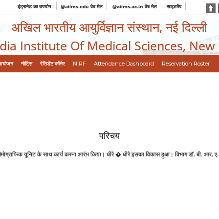
इंट्रानेट का उपयोग
@aiims.edu वेब मेल
@aiims.ac.in वेब मेल
साइटमैप
अखिल भारतीय आयुर्विज्ञान संस्थान, नई दिल्ली
ndia Institute Of Medical Sciences, New
आयोजन
नोटिस
रेसिडेंट कॉर्नर
NIRF
Attendance Dashboard
Reservation Roster
परिचय
र मैमोग्राफिक यूनिट के साथ कार्य करना आरंभ किया। धीरे � धीरे इसका विकास हुआ। विभाग डॉ. बी. आर. ए