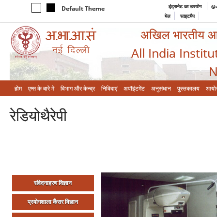
इंट्रानेट का उपयोग
@a
Default Theme
मेल
साइटमैप
अखिल भारतीय आयुर
All India Instit
N
होम
एम्‍स के बारे में
विभाग और केन्‍द्र
निविदाएं
अपॉइंटमेंट
अनुसंधान
पुस्तकालय
आयो
रेडियोथैरेपी
संवेदनाहरण विज्ञान
प्रयोगशाला कैंसर विज्ञान