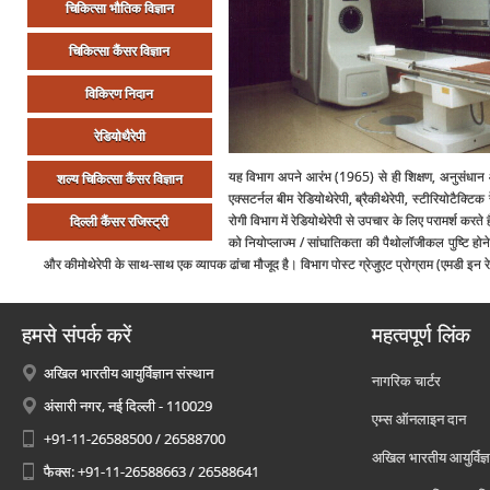
चिकित्‍सा भौतिक विज्ञान
चिकित्‍सा कैंसर विज्ञान
विकिरण निदान
रेडियोथैरेपी
यह विभाग अपने आरंभ (1965) से ही शिक्षण, अनुसंधान और र
शल्‍य चिकित्‍सा कैंसर विज्ञान
एक्‍सटर्नल बीम रेडियोथेरेपी, ब्रैकीथेरेपी, स्‍टीरियोटै
रोगी विभाग में रेडियोथेरेपी से उपचार के लिए परामर्श कर
दिल्‍ली कैंसर रजिस्‍ट्री
को नियोप्‍लाज्‍म / सांघातिकता की पैथोलॉजीकल पुष्टि होन
और कीमोथेरेपी के साथ-साथ एक व्‍यापक ढांचा मौजूद है। विभाग पोस्‍ट ग्रेजुएट प्रोग्राम (एमडी इन र
हमसे संपर्क करें
महत्वपूर्ण लिंक
अखिल भारतीय आयुर्विज्ञान संस्थान
नागरिक चार्टर
अंसारी नगर, नई दिल्ली - 110029
एम्स ऑनलाइन दान
+91-11-26588500 / 26588700
अखिल भारतीय आयुर्विज्ञ
फैक्स: +91-11-26588663 / 26588641