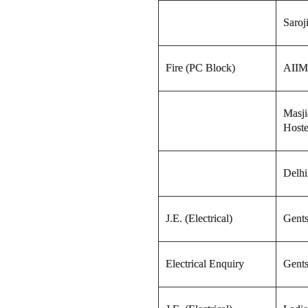
Saroj
Fire (PC Block)
AIIM
Masj
Hoste
Delhi
J.E.
(Electrical)
Gent
Electrical
Enquiry
Gent