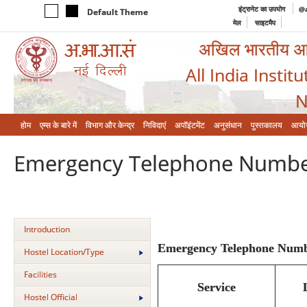
इंट्रानेट का उपयोग
@a
Default Theme
मेल
साइटमैप
अखिल भारतीय आयुर
All India Instit
N
होम
एम्‍स के बारे में
विभाग और केन्‍द्र
निविदाएं
अपॉइंटमेंट
अनुसंधान
पुस्तकालय
आयो
Emergency Telephone Numb
Introduction
Emergency Telephone Numbe
Hostel Location/Type
Facilities
Service
Hostel Official