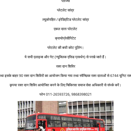
प्‍लाज्‍मा
प्‍लेटलेट सांद्र
ल्‍यूकोरहित / इरेडिएटिड प्‍लेटलेट सांद्र
एकल दाता प्‍लेटलेट
क्रायोप्रेसीपिटेट
प्‍लेटलेट की बफी कोट पूलिंग।
ये सभी एलाइजा और नेट (न्‍यूक्लिक एसिड प्रवर्धन) से परखे जाते हैं।
रक्‍त दान शिविर
था इसके बाहर 90 रक्‍त दान शिविरों का आयोजन किया गया तथा स्‍वैच्छिक रक्‍त दाताओं से 6744 यूनिट रक
कृपया रक्‍त दान शिविर आयोजित करने के लिए चिकित्‍सा समाज सेवा अधिकारी से संपर्क करें।
फोन 011-26593726, 9868398021