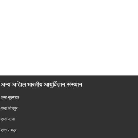
अन्य अखिल भारतीय आयुर्विज्ञान संस्थान
एम्‍स भुवनेश्वर
एम्‍स जोधपुर
एम्‍स पटना
एम्‍स रायपुर