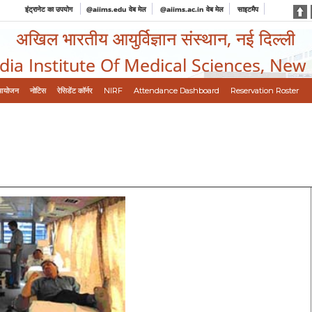
इंट्रानेट का उपयोग
@aiims.edu वेब मेल
@aiims.ac.in वेब मेल
साइटमैप
अखिल भारतीय आयुर्विज्ञान संस्थान, नई दिल्ली
ndia Institute Of Medical Sciences, New
आयोजन
नोटिस
रेसिडेंट कॉर्नर
NIRF
Attendance Dashboard
Reservation Roster