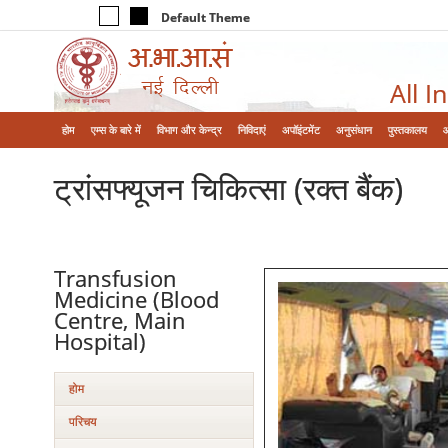
Default Theme
All I
होम
एम्‍स के बारे में
विभाग और केन्‍द्र
निविदाएं
अपॉइंटमेंट
अनुसंधान
पुस्तकालय
ट्रांसफ्यूजन चिकित्‍सा (रक्‍त बैंक)
Transfusion
Medicine (Blood
Centre, Main
Hospital)
होम
परिचय