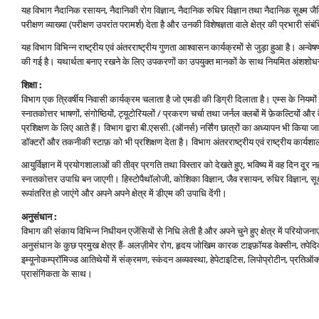
यह विभाग नैदानिक रसायन, नैदानिकी रोग विज्ञान, नैदानिक रुधिर विज्ञान तथा नैदानिक सूक्ष्‍म जैविकी 
परीक्षण व्‍याख्‍या (परीक्षण उपरांत परामर्श) देता है और उनकी विशेषज्ञता वाले क्षेत्र की प्रभारी संब
यह विभाग विभिन्‍न राष्‍ट्रीय एवं अंतरराष्‍ट्रीय गुणता आश्‍वासन कार्यक्रमों से जुड़ा हुआ है। अन्‍व
की गई है। यथार्थता बनाए रखने के लिए उपकरणों का उपयुक्‍त मानकों के साथ नियमित अंशशोधन
शिक्षा :
विभाग एक त्रिवर्षीय निवासी कार्यक्रम चलाता है जो एमडी की डिग्री दिलाता है। एम्‍स के नियमो
स्‍नातकोत्तर भाषणों, संगोष्ठियों, ट्यूटोरियलों / प्रकरण चर्चा तथा जर्नल क्‍लबों में फ़ेकल्टियों
प्रशिक्षण के लिए आते हैं। विभाग द्वारा बी.एससी. (ऑनर्स) नर्सिंग छात्रों का अध्‍यापन भी किया जात
डॉक्‍टरों और तकनीकी स्‍टाफ़ को भी प्रशिक्षण देता है। विभाग अंतरराष्‍ट्रीय एवं राष्‍ट्रीय का
आयुर्विज्ञान में प्रयोगशालाओं की तीव्र प्रगति तथा विस्‍तार को देखते हुए, भविष्‍य में वह दिन दूर
स्‍नातकोत्तर उपाधि बन जाएगी। हिस्‍टोपैथॉलोजी, कोशिका विज्ञान, जैव रसायन, रुधिर विज्ञान, सूक
रूपांतरित हो जाएंगे और अपने अपने क्षेत्र में डीएम की उपाधि देंगी।
अनुसंधान :
विभाग की संकाय विभिन्‍न निधीयन एजेंसियों से निधि लेती है और अपने चुने हुए क्षेत्र में परियोजन
अनुसंधान के कुछ प्रमुख क्षेत्र हैं- अलज़ीमेर रोग, हृदय जोखिम कारक टाइफ़ॉयड वेक्‍सीन, तपे
इम्‍यूनोकम्‍प्रॉमिज्‍ड आतिथेयों में संक्रमण, स्‍कंदन अव्‍यवस्‍था, हेपेटाइटिस, लिपोप्रोटीन, प्
प्रासंगिकता के साथ।