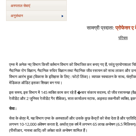
अस्‍पताल सेवाएं
अनुसंधान
सामग्री प्रदाता
:
प्रोफेसर ए क
परिचय
एम्‍स में अनेक नए विभाग किसी वर्तमान विभाग को विभाजित कर बनाए गए हैं, परंतु प्रयोगशाला चिकि
नैदानिक रोग विज्ञान, नैदानिक रुधिर विज्ञान तथा नैदानिक जीव रसायन को साथ लाकर और उनमें
विभाग आरंभ हुआ (विकास के इतिहास के लिए : फोटो लिंक)। व्‍यापक स्‍वचालन के साथ, यंत
मेडिकल ऑडिट इसका शिखर बन गया।
इस समय, इस विभाग में 145 व्‍यक्ति काम कर रहे हैं �चार संकाय सदस्‍य, दो जीव रसायनज्ञ (वैज्
रेजीडेंट और 2 जूनियर रेजीडेंट गैर शैक्षिक), सात कार्यालय स्‍टाफ, अड़सठ तकनीकी व्‍यक्ति, इ
सेवा :
सेवा के क्षेत्र में, यह विभाग एम्‍स के अस्‍पतालों और उसके कुछ केंद्रों को सेवा देता है और प्र
लगभग 10-12,000 अंवेषण करता है, अर्थात् एक वर्ष में लगभग 65 लाख अन्‍वेषण (6.5 मिलि
(पीसीआर, नासबा आदि) की अपेक्षा वाले अन्‍वेषण शामिल हैं।