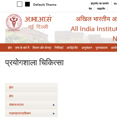
इंट्रानेट का उपयोग
@a
Default Theme
मेल
साइटमैप
अखिल भारतीय आयुर
All India Instit
N
होम
एम्‍स के बारे में
विभाग और केन्‍द्र
निविदाएं
अपॉइंटमेंट
अनुसंधान
पुस्तकालय
आयो
प्रयोगशाला चिकित्‍सा
होम
होम
संकाय/स्‍टाफ
पाठ्यक्रम/प्रशिक्षण