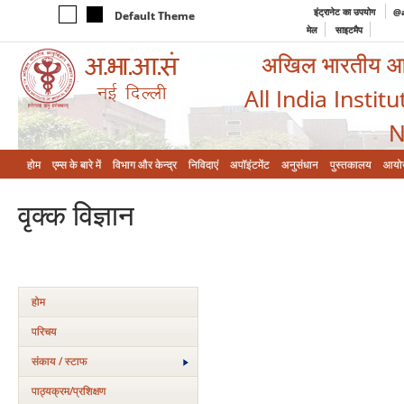
इंट्रानेट का उपयोग
@a
Default Theme
मेल
साइटमैप
अखिल भारतीय आयुर
All India Instit
N
होम
एम्‍स के बारे में
विभाग और केन्‍द्र
निविदाएं
अपॉइंटमेंट
अनुसंधान
पुस्तकालय
आयो
वृक्‍क विज्ञान
होम
परिचय
संकाय / स्टाफ
पाठ्यक्रम/प्रशिक्षण