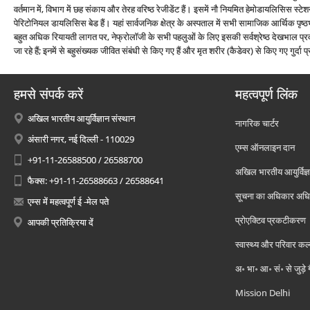
वर्तमान में, विभाग में छह संकाय और तेरह वरिष्ठ रेजीडेंट हैं। इसमें नौ नियमित हेमोडायलिसिस स
पेरिटोनियल डायलिसिस बेड हैं। यहां सार्वजनिक क्षेत्र के अस्पताल में सभी सामाजिक आर्थिक पृष्
बहुत अधिक रियायती लागत पर, नेफ्रोलॉजी के सभी पहलुओं के लिए इसकी सर्वश्रेष्ठ देखभाल प्रदान क
जा रहे हैं; इनमें से बहुसंख्यक जीवित संबंधी से किए गए हैं और मृत शरीर (कैडेवर) से किए गए गुर्दा प्र
हमसे संपर्क करें
महत्वपूर्ण लिंक
अखिल भारतीय आयुर्विज्ञान संस्थान
नागरिक चार्टर
अंसारी नगर, नई दिल्ली - 110029
एम्स ऑनलाइन दान
+91-11-26588500 / 26588700
अखिल भारतीय आयुर्विज्ञ
फैक्स: +91-11-26588663 / 26588641
सूचना का अधिकार अध
एम्स में महत्वपूर्ण ई -मेल पते
प्रोएक्टिव प्रकटीकरण
आपकी प्रतिक्रिया दें
स्वास्थ्य और परिवार कल
अ॰ भा॰ आ॰ सं॰ से जुड़े
Mission Delhi