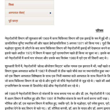
शिक्षा
अस्‍पताल सेवाएं
पूर्व छात्र
परिचय
नेफ्रोलॉजी विभाग की शुरुआत वर्ष 1969 में काय चिकित्सा विभाग की एक इकाई के रूप में हुई थ
डायलिसिस यूनिट स्थापित की और पहला हेमोडायलिसिस 5 अगस्त 1971 को किया गया। गुर्दा क्लिनि
मल्होत्रा यूएसए से लौटने के बाद काय चिकित्सा विभाग की नेफ्रोलॉजी इकाई की देखभाल करने वाल
इससे पहले अप्रैल 1972 में विभाग में पहला गुर्दा प्रत्‍यारोपण पहले ही किया जा चुका था। इसके बा
को नेफ्रोलॉजी में कार्य भार संभाला और उसके बाद सितंबर 1980 में प्रो एस सी तिवारी आए थे।
शुरुआती दिनों में, नेफ्रोलॉजी 'ओल्ड ऑपरेशन थिएटर' ब्लॉक नामक एक इमारत में थी, जहाँ पहल
विभाग मुख्य अस्पताल ब्लॉक में 1987 में दीपावली से ठीक पहले चौथे तल पर स्थानांतरित हुआ जब न्यू
को एक शिक्षण अस्पताल विशेषज्ञता के साथ एक निजी व्‍यवस्‍था वाले अस्पताल के साथ मिलाने के लिए पु
जो काय चिकित्‍सा विभाग से आ रहे थे और दूसरे जो सीधे नेफ्रोलॉजी से जुड़ रहे थे। पहले की अवधि 
एग्जामिनेशन के माध्यम से डिप्लोमेट बोर्ड ऑफ नेफ्रोलॉजी कर रहे थे।
वर्ष 1989 में नेफ्रोलॉजी विभाग दो संकायों के साथ बनाया गया था और डी. एम. नेफ्रोलॉजी में 199
में अलग विभाग में शामिल हुए और फिर 1991 से नियमित संकाय के रूप में कार्य करना जारी रखा। 
भौमिक और डॉ. एस महाजन विभाग में शामिल हुए, जबकि प्रो. के के मल्होत्रा, प्रो रमेश कुमार, प्रो.
इस्तीफा देने के बाद विभाग से चले गए। डॉ. सौमिता बागची, डॉ. आर के यादव और डॉ. अरुण कुमार एस