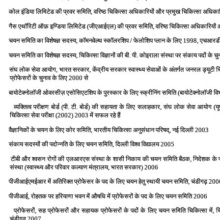
कोल इंडिया लिमिटेड की प्रवर समिति, वरिष्‍ठ चिकित्‍सा अधिकारियों और प्रमुख चिकित्‍सा अधिका
गैस एथॉरिटी ऑफ़ इण्डिया लिमिटेड (जीएआईएल) की प्रवर समिति, वरिष्‍ठ चिकित्‍सा अधिकारियों 
चयन समिति का विशेषज्ञ सदस्‍य, कॉमनवेल्‍थ स्‍कॉलरशिप / फेलोशिप प्‍लान के लिए 1998, एचआरड
चयन समिति का विशेषज्ञ सदस्‍य, चिकित्‍सा विज्ञानों की बी. पी. कोइराला संस्‍था पर संकाय पदों के
संघ लोक सेवा आयोग, भारत सरकार, केंद्रीय सरकार स्‍वास्‍थ्‍य सेवाओं के अंतर्गत जनरल ड्यूटी चि
प्रोफेसरों के चुनाव के लिए 2000 से
बायोटेक्‍नोलॉजी ओवरसीज़ एसोसिएटशिप के पुरस्‍कार के लिए स्‍क्रीनिंग समिति (बायोटेक्‍नोलॉजी 
व्‍यक्तित्‍व परीक्षण बोर्ड (पी. टी. बोर्ड) की सहायता के लिए सलाहकार, संघ लोक सेवा आयोग (यू
चिकित्‍सा सेवा परीक्षा (2002) 2003 में सफल रहे हैं
वैज्ञानिकों के चयन के लिए कोर समिति, भारतीय चिकित्‍सा अनुसंधान परिषद्, नई दिल्‍ली 2003
संकाय सदस्‍यों की पदोन्‍नति के लिए चयन समिति, दिल्‍ली विश्‍व विद्यालय 2005
टीबी और श्‍वसन रोगों की एलआरएस संस्‍था के शासी निकाय की चयन समि‍ति बैठक, निदेशक के पद
संस्‍था (स्‍वास्‍थ्‍य और परिवार कल्‍याण मंत्रालय, भारत सरकार) 2006
पीजीआईएमईआर में अतिरिक्‍त प्रोफेसर के पद के लिए चयन हेतु स्‍थायी चयन समिति, चंडीगढ़ 20
पीजीआई, रोहतक पर हरियाणा भवन में औषधि में प्रोफेसरों के पद के लिए चयन समिति 2006
प्रोफेसरों, सह प्रोफेसरों और सहायक प्रोफेसरों के पदों के लिए चयन समिति चिकित्‍सा में, चि
चंडीगढ़ 2007