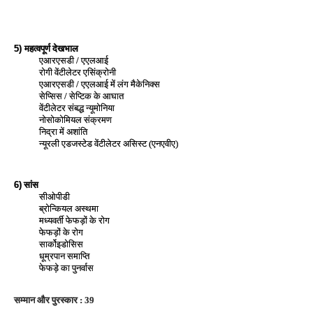
महत्वपूर्ण देखभाल
5)
एआरएसडी / एएलआई
रोगी वेंटीलेटर एसिंक्रोनी
एआरएसडी / एएलआई में लंग मैकेनिक्स
सेप्सिस / सेप्टिक के आघात
वेंटीलेटर संबद्ध न्यूमोनिया
नोसोकोमियल संक्रमण
निद्रा में अशांति
न्‍यूरली एडजस्‍टेड वेंटीलेटर असिस्ट (एनएवीए)
सांस
6)
सीओपीडी
ब्रोन्कियल अस्थमा
मध्यवर्ती फेफड़ों के रोग
फेफड़ों के रोग
सार्कोइडोसिस
धूम्रपान समाप्ति
फेफड़े का पुनर्वास
सम्‍मान और पुरस्‍कार : 39