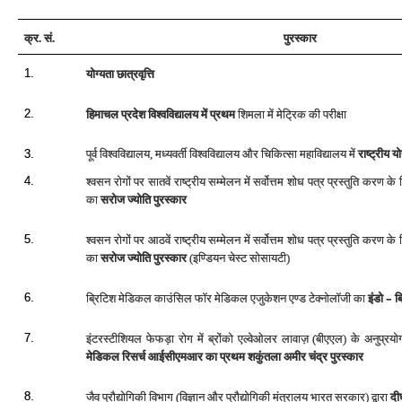
क्र. सं.
पुरस्‍कार
1.
योग्‍यता छात्रवृत्ति
2.
हिमाचल प्रदेश विश्‍वविद्यालय में प्रथम
शिमला में मेट्रिक की परीक्षा
पूर्व विश्वविद्यालय,
मध्यवर्ती विश्वविद्यालय और चिकित्सा महाविद्यालय में
राष्‍ट्रीय यो
3.
4.
श्‍वसन रोगों पर सातवें राष्‍ट्रीय सम्‍मेलन में सर्वोत्तम शोध पत्र प्रस्‍तुति करण 
का
सरोज ज्‍योति पुरस्‍कार
5.
श्‍वसन रोगों पर आठवें राष्‍ट्रीय सम्‍मेलन में सर्वोत्तम शोध पत्र प्रस्‍तुति करण 
का
सरोज ज्‍योति पुरस्‍कार
(इण्डियन चेस्‍ट सोसायटी)
–
6.
ब्रिटिश मेडिकल काउंसिल फॉर मेडिकल एजुकेशन एण्‍ड टेक्‍नोलॉजी का
इंडो
ब्
7.
इंटरस्‍टीशियल फेफड़ा रोग में ब्रोंको एल्‍वेओलर लावाज़ (बीएएल) के अनुप्र
मेडिकल रिसर्च आईसीएमआर का प्रथम शकुंतला अमीर चंद्र पुरस्‍कार
8.
जैव प्रौद्योगिकी विभाग (विज्ञान और प्रौद्योगिकी मंत्रालय भारत सरकार) द्वारा
दीर