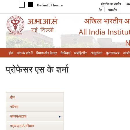
इंट्रानेट का उपयोग
@a
Default Theme
मेल
साइटमैप
अखिल भारतीय आयुर
All India Instit
N
होम
एम्‍स के बारे में
विभाग और केन्‍द्र
निविदाएं
अपॉइंटमेंट
अनुसंधान
पुस्तकालय
आयो
प्रोफेसर एस के शर्मा
होम
परिचय
संकाय/स्‍टाफ
पाठ्यक्रम/प्रशिक्षण