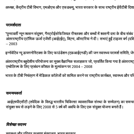
अध्‍यक्ष, केंद्रीय टीबी विभाग, एमओएच और एफडब्‍ल्‍यू, भारत सरकार के साथ राष्‍ट्रीय ईपीटीबी दिशान
परामर्शदाता
''पुनरावर्ती न्‍यून श्‍वसन संदूषण, गैस्‍ट्रोईसोफेजियल रीफ्लक्‍स और बच्‍चों में श्‍वसनी दमा के बीच स
अंतरराष्‍ट्रीय एटॉमिक ऊर्जा एजेंसी (आईएईए), विएना, ऑस्‍टरिया ने दी। सभाएं हुईं टाइजर बर्ग (दक
– 2003
इन्‍नोवेटिव न्‍यू डायगनोस्टिक्‍स के लिए फाउंडेशन (एफ़आईएनडी) की जन स्‍वास्‍थ्‍य परामर्श समिति, ज
अंतरराष्‍ट्रीय बहुदेशीय परियोजना का मुख्‍य वैज्ञानिक सलाहकार जो, प्रवर्तित किया गया है अंतरराष्‍ट
एम्‍बोलिज्‍म के लिए प्रबंधन कौशल के मूल्‍यांकन पर 2004 – 2008
भारत के टीबी नियंत्रण में मेडिकल कॉलेजों को शामिल करने पर राष्‍ट्रीय कार्यबल, स्‍वास्‍थ्‍य औ
समन्‍वयकर्ता
आईएमपीएसीटी (तपेदिक के विरुद्ध भारतीय चिकित्‍सा व्‍यावसायिक संस्‍था के सम्‍मेलन) का समन्‍
संयुक्‍त रूप से लड़ने के लिए 2008 से 5 वर्ष की अवधि के लिए एक संयुक्‍त योजना बनाते हैं।
विशेषज्ञ सदस्‍य
स्‍वास्‍थ्‍य और परिवार कल्‍याण मंत्रालय, भारत सरकार