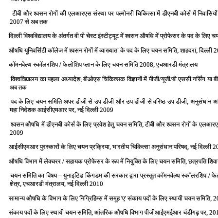
टीबी और श्‍वसन रोगों की एलआरएस संस्‍था पर पल्‍मोनरी चिकित्‍सा में डीएनबी कोर्स में निवासिय
2007 से अब तक
दिल्‍ली विश्‍वविद्यालय के अंतर्गत वी पी चेस्‍ट इंस्‍टीट्यूट में श्‍वसन औषधि में प्रोफेसर के पद के ल
औषधि यूनिवर्सिटी कॉलेज में श्‍वसन रोगों में व्‍याख्‍याता के पद के लिए चयन समिति, शाहदरा, दिल्‍ली
कॉमनवेल्‍थ स्‍कॉलरशिप / फेलोशिप प्‍लान के लिए चयन समिति 2008, एचआरडी मंत्रालय
विश्‍वविद्यालय का पहला अध्‍यादेश, बीओएस चिकित्‍सक विज्ञानों में पीजी/यूजी/बी.एससी नर्सिंग या ब
अब तक
पद के लिए चयन समिति अपर डीजी से उप डीजी और उप डीजी से वरिष्‍ठ उप डीजी; अनुसंधान अधि
महा निदेशक आईसीएमआर पर, नई दिल्‍ली 2009
श्‍वसन औषधि में डीएनबी कोर्स के लिए प्रवेश हेतु चयन समिति, टीबी और श्‍वसन रोगों के एलआरएस 
2009
आईसीएमआर पुरस्‍कारों के लिए चयन प्रक्रिया, भारतीय चिकित्‍सा अनुसंधान परिषद्, नई दिल्‍ली 
औषधि विभाग में लेक्‍चरर / सहायक प्रोफेसर के रूप में नियुक्ति के लिए चयन समिति, छत्रपति शिव
चयन समिति का विषय – युनाइटिड किंगडम की सरकार द्वारा प्रस्‍तुत कॉमनवेल्‍थ स्‍कॉलरशिप / फे
क्षेत्र, एचआरडी मंत्रालय, नई दिल्‍ली 2010
सामान्‍य औषधि के विभाग के लिए निग्रिहिम्‍स में समूह 'ए' संकाय पदों के लिए स्‍थायी चयन समिति, 
संकाय पदों के लिए स्‍थायी चयन समिति, आंतरिक औषधि विभाग पीजीआईएमईआर चंडीगढ़ पर, 20