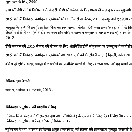
मूल्‍यांकन के लिए, 2009
उष्‍णकटिबंधी रोगों में विशेषज्ञता के केंद्रों की क्षेत्रीय बैठक के लिए अस्‍थायी सलाहकार डब्‍ल
राष्‍ट्रीय टीबी नियंत्रण कार्यक्रम प्रबंधकों और भागीदारों पर बैठक, 2011 डब्‍ल्‍यूएचओ एसईएआरओ
संयुक्‍त निगरानी मिशन (विश्‍व बैंक, विश्‍व स्‍वास्‍थ्‍य संस्‍था, जेनेवा; टीबी तथा अन्‍य फेफड़ा रोगों क
केंद्रीय टीबी विभाग (सीटीडी), स्‍वास्‍थ्‍य और परिवार कल्‍याण मंत्रालय, भारत सरकार) भारत के 
2012
टीबी समापन की 2015 से बाद की योजना के लिए अंतनिर्हित टीबी संक्रमण पर डब्‍ल्‍यूएचओ कार्यशी
राष्‍ट्रीय टीबी नियंत्रण कार्यक्रम प्रबंधकों तथा भागीदारों की क्षेत्रीय बैठक, नई दिल्‍ली, नवंबर 20
दक्षिण पूर्व एशिया क्षेत्र, जयपुर में सह रोगों को संबोधित करने के लिए स्‍वास्‍थ्‍य तंत्रों को दृढ़ बनाने
वैश्विक दमा नेटवर्क
सदस्य
,
ग्लोबल दमा नेटवर्क, 2013
से
चिकित्‍सा अनुसंधान की भारतीय परिषद्
चिरकालिक श्‍वसन रोगों (श्‍वसन दमा तथा सीओपीडी) के उपचार के लिए दिशा निर्देश तैयार करने हेतु 
चिकित्‍सा अनुसंधान परिषद्, भोपाल, सितंबर 2012
न्‍यूट्रिशन विभाग, भारतीय चिकित्‍सा अनुसंधान परिषद्, नई दिल्‍ली को ऑनलाइन प्रस्‍तुत प्रस्‍तावों क