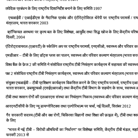
तपेदिक प्रबंधन के लिए राष्‍ट्रीय दिशानिर्देश बनाने के लिए समिति 1997
एचआईवी / एआईडीएस के नैदानिक प्रबंध और एंटीरेट्रोविरल थेरेपी पर राष्‍ट्रीय परामर्श / राष्‍
मंत्रालय, भारत सरकार 2003
ब्रॉन्कियल अस्‍थमा पर कृत्‍य बल के लिए विशेषज्ञ, आयुर्वेद तथा सिद्ध खोज के लिए केंद्रीय पर
दिल्‍ली, 2004
एंटिरोट्रावायरल (एआरटी) के स्‍केलिंग अप पर राष्‍ट्रीय परामर्श, एनएसीओ, स्‍वास्‍थ्‍य और परिव
एमडीआर – टीबी के लिए डॉट्स प्‍लस का पालन, स्‍वास्‍थ्‍य और परिवार कल्‍याण मंत्रालय (भारत 
विश्‍व बैंक के फ़ेज 2 की समिति ने संशोधित राष्‍ट्रीय टीबी नियंत्रण कार्यक्रम में सहायता की स्‍व
पक्ष 2 संशोधित राष्‍ट्रीय टीबी नियंत्रण कार्यक्रम, स्‍वास्‍थ्‍य और परिवार कल्‍याण मंत्रालय (भारत
संयुक्‍त एचआईवी – टीबी प्रशिक्षण कार्यक्रम विकसित करने के लिए राष्‍ट्रीय परामर्श, राष्‍ट्रीय एआई
भारत सरकार, डब्‍ल्‍यूएचओ (एसईएआरओ) तथा केंद्रीय टीबी विभाग के सहयोग के साथ, स्‍वास्‍थ्‍य
टीबी तथा श्‍वसन रोगों की एलआरएस संस्‍था का नियंत्रण निकाय (स्‍वास्‍थ्‍य और परिवार कल्‍याण मं
आरएनटीसीपी के लिए न्‍यू डायग्‍नोस्टिक्‍स तथा एल्‍गोरिथज्‍़म पर चर्चा, नई दिल्‍ली, सितंबर 2012
गैर सरकारी सदस्‍य (टीबी और वक्ष रोगों, चिकित्‍सा विज्ञानों तथा शिक्षा की फ़ाइल में), टीबी तथ
के लिए
''भारत में नई टीबी – विरोधी औषधियों का निर्धारण'' पर विशेषज्ञ समिति, केंद्रीय टीबी मंडल, महानि
फरवरी 2013 से