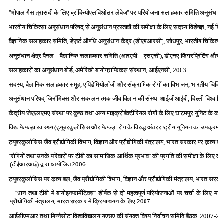
''भोपाल गैस त्रासदी के लिए ब्रांकियोएलविओलर लेवेज'' पर परियोजना सलाहकार समिति अनुसं
भारतीय चिकित्‍सा अनुसंधान परिषद् से अनुसंधान प्रस्‍तावों की समीक्षा के लिए सदस्‍य विशेषज्ञ, नई 
वैज्ञानिक सलाहकार समिति, डेज़र्ट औषधि अनुसंधान केंद्र (डीएमआरसी), जोधपुर, भारतीय चिकि
अनुसंधान क्षेत्र पैनल – वैज्ञानिक सलाहकार समिति (आरएपी – एसएसी), डीएनए फिंगरप्रिंटिंग और ड
सलाहकारों का अनुसंधान बोर्ड, अमेरिकी बायोग्राफिकल संस्‍थान, आईएनसी, 2003
सदस्‍य, वैज्ञानिक सलाहकार समूह, एपिडेमियोलॉजी और संक्रामिक रोगों का विभाजन, भारतीय चिकि
अनुसंधान परिषद् जिनॉमिक्‍स और सकालनात्‍मक जीव विज्ञान की संस्‍था आईजीआईबी, दिल्‍ली विश्‍व
केंद्रीय जेएएलएमए संस्‍था पर कुष्‍ठ तथा अन्‍य माइक्रोबेक्‍टीरियल रोगों के लिए घाटमपुर युनिट के
विश्‍व फेफड़ा स्‍वास्‍थ्‍य (ट्यूबरकुलोसिस और फेफड़ा रोग के विरुद्ध अंतरराष्‍ट्रीय यूनियन का उ
ट्यूबरकुलोसिस जैव प्रौद्योगिकी विभाग, विज्ञान और प्रौद्योगिकी मंत्रालय, भारत सरकार पर कृत्
''रोगियों तथा उनके परिवारों पर टीबी का सामाजिक आर्थिक प्रभाव'' की प्रगति की समीक्षा के
(टीईआरआई) द्वारा आयोजित 2006
ट्यूबरकुलोसिस पर कृत्‍य बल, जैव प्रौद्योगिकी विभाग, विज्ञान और प्रौद्योगिकी मंत्रालय, भारत
''धान तथा टीबी में बायोइनफार्मेटिक्‍स'' शीर्षक से दो महत्‍वपूर्ण परियोजनाओं पर चर्चा के लिए 
प्रौद्योगिकी मंत्रालय, भारत सरकार में क्रियान्‍वयन के लिए 2007
आईसीएमआर तथा मिन्‍नेसोटा विश्‍वविद्यालय यूएसए की संयुक्‍त विषय निर्वाचन समिति बैठक, 2007