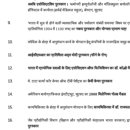
अ‍वधि एसोसिएटशिप पुरस्‍कार।
पल्‍मोनरी इम्‍यूनोलॉजी और मॉलिक्‍युलर बायोलॉज
हॉस्पिटल में कार्यरत (हार्वर्ड मेडिकल स्‍कूल), बोस्‍टन, यूएसए
9.
'भारत में धूल से होने वाली व्‍यावसायिक और पर्यावरण संबंधी समस्‍या' विषय प
प्रतियोगिता 1994 में 1100 रुपए का
नकद पुरस्‍कार और योग्‍यता प्रमाण पत्र
तपेदिक के क्षेत्र में अनुसंधान कार्य के योगदान हेतु कंपनियों के राजगढिया समूह 
10.
आईसीएमआर का प्रतिष्ठित अमृत मोदी पुरस्‍कार (सीने के रोग)
11.
भारत में प्रायोगिक दवाओं के लिए एसोसिएशन ऑफ फिजिशियन का डॉ. कोल्हो म
12.
मे. टाटा फार्मा फॉर केयर ऑफ टीबी पेशेंट्स का
केवी केयर पुरस्‍कार
13.
अमेरिकन बायोग्राफिकल इंस्‍टीट्यूट, यूएसए का
2000 मिलेनियम गोल्‍ड मैडल
14.
कायचिकित्‍सा के क्षेत्र में अनुसंधान योगदान के लिए
कायचिकित्‍सा में डॉ. राजम
15.
जैव प्रौद्योगिकी विभाग (विज्ञान और प्रौद्योगिकी मंत्रालय भारत सरकार) द्व
16.
पुरस्‍कार