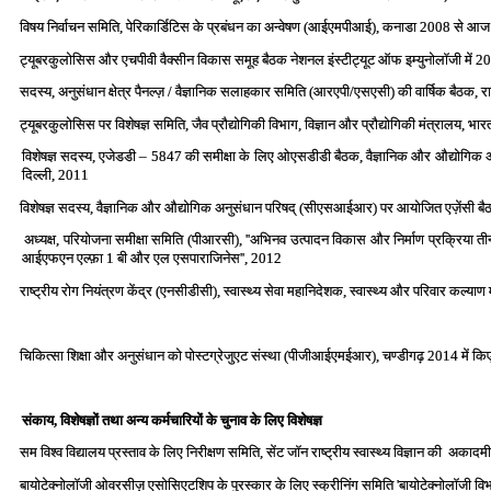
विषय निर्वाचन समिति, पेरिकार्डिटिस के प्रबंधन का अन्‍वेषण (आईएमपीआई), कनाडा 2008 से आ
ट्यूबरकुलोसिस और एचपीवी वैक्‍सीन विकास समूह बैठक नेशनल इंस्‍टीट्यूट ऑफ इम्‍युनोलॉजी में 2
सदस्‍य, अनुसंधान क्षेत्र पैनल्‍ज़ / वैज्ञानिक सलाहकार समिति (आरएपी/एसएसी) की वार्षिक बैठक, रा
ट्यूबरकुलोसिस पर विशेषज्ञ समिति, जैव प्रौद्योगिकी विभाग, विज्ञान और प्रौद्योगिकी मंत्रालय,
विशेषज्ञ सदस्‍य, एजेडडी – 5847 की समीक्षा के लिए ओएसडीडी बैठक, वैज्ञानिक और औद्योगिक
दिल्‍ली, 2011
विशेषज्ञ सदस्‍य, वैज्ञानिक और औद्योगिक अनुसंधान परिषद् (सीएसआईआर) पर आयोजित एज़ेंसी बै
अध्‍यक्ष, परियोजना समीक्षा समिति (पीआरसी), ''अभिनव उत्‍पादन विकास और निर्माण प्रक्रिया तीन
आईएफएन एल्‍फ़ा 1 बी और एल एसपाराजिनेस'', 2012
राष्‍ट्रीय रोग नियंत्रण केंद्र (एनसीडीसी), स्‍वास्‍थ्‍य सेवा महानिदेशक, स्‍वास्‍थ्‍य और परिवार कल
चिकित्‍सा शिक्षा और अनुसंधान को पोस्‍टग्रेजुएट संस्‍था (पीजीआईएमईआर), चण्‍डीगढ़ 2014 में किए
संकाय, विशेषज्ञों तथा अन्‍य कर्मचारियों के चुनाव के लिए विशेषज्ञ
सम विश्‍व विद्यालय प्रस्‍ताव के लिए निरीक्षण समिति, सेंट जॉन राष्‍ट्रीय स्‍वास्‍थ्‍य विज्ञान की अकाद
बायोटेक्‍नोलॉजी ओवरसीज़ एसोसिएटशिप के पुरस्‍कार के लिए स्‍क्रीनिंग समिति 'बायोटेक्‍नोलॉजी 