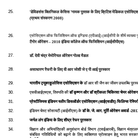
'
'
25.
डेविडसंस
क्लिनिकल
केसिस
नामक
पुस्‍तक
के लिए ब्रिटिश
मेडिकल
एसोसिए
(प्रथम
संस्‍करण
2008)
एसोसिएशन
ऑफ
फिजिशियन
ऑफ
इण्डिया (एपीआई) (आईसीपी के शीर्ष व्‍याख्‍या 
26.
टैगोर ऑरेशन – 2010 इंडिया कॉलेज ऑफ फिजिशियन (आईसीपीएस)
27.
डॉ. देवी चंद्र मेमोरियल ऑरेशन गोल्‍ड मैडल
28.
असाधारण रैफरी के लिए वी आर जोशी जे ए पी आई पुरस्‍कार
भारतीय ट्यूबरकुलोसिस एसोसिएशन के
डॉ आर सी जैन का जीवन उपलब्धि पुरस्
29.
एसवीआईएमएस,
तिरुपति की
डॉ कृष्णन और डॉ श्रीकला
चिकित्सा चेयर ओरेशन
30.
प्रेस्टीजियस इंडियन स्लीप डिसऑर्डर एसोसिएशन (आईएसडीए) फिलिप्स रेस्पि
31.
इंडियन चेस्ट सोसायटी (आईसीएस) के
डॉ के. जे. आर. मूर्ति ओरेशन अवार्ड -20
32.
जर्नल लंग इंडिया के लिए शीघ्र रेफर पुरस्कार
33.
विज्ञान और अभियांत्रिकी अनुसंधान बोर्ड विभाग (एसईआरबी),
विज्ञान मंत्रा
34.
संबंधित गतिविधियों को बढ़ाने के लिए व्यक्तिगत प्रोत्साहन हेतु भारत सरक