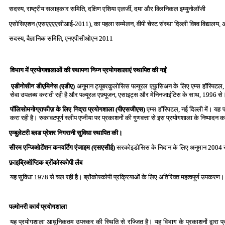
सदस्‍य, राष्‍ट्रीय सलाहकार समिति, दक्षिण एशिया एलर्जी, दमा और क्लिनिकल इम्‍युनोलॉ‍जी
एसोसिएशन (एसएएएएसीआई-2011), का पहला सम्‍मेलन, वीपी चेस्‍ट संस्‍था दिल्‍ली विश्‍व विद्यालय, 
सदस्‍य, वैज्ञानिक समिति, एनएपीसीओएन 2011
विभाग में प्रयोगशालाओं की स्‍थापना निम्‍न प्रयोगशालाएं स्‍थापित की गईं
एडीनोसीन डीएमिनेस (एडीए)
अनुमान ट्यूबरकुलोसिस पल्‍यूरल एफ़ुसिअन के लिए एम्‍स हॉस्पिटल,
सेवा उपलब्‍ध कराती रही है और पल्‍यूरल एफ़्यूजन, एसाइट्स और मेनिनजाइंटिस के साथ, 1996 से
पॉलिसोमनोग्राफीज़ के लिए निद्रा प्रयोगशाला (पीएसजीएस)
एम्‍स हॉस्पिटल, नई दिल्‍ली में। 
करा रही है। रुकावटपूर्ण स्‍लीप एप्‍नीया पर प्रकाशनों की गुणवत्ता से इस प्रयोगशाला के निष्‍
एम्‍बुलेटरी ब्‍लड प्रेशर निगरानी सुविधा स्‍थापित की।
सीरम एन्जिओटेंशन कनवर्टिंग एंजाइम (एसएसीई)
सरकोइडोसिस के निदान के लिए अनुमान 2004 
फ़ाइब्रिऑप्टिक ब्रोंकोस्‍कोपी लैब
यह सुविधा 1978 से चल रही है। ब्रोंकोस्‍कोपी प्रक्रियाओं के लिए अतिरिक्‍त महत्‍वपूर्ण उपकरण। एक
पल्‍मोनरी कार्य प्रयोगशाला
यह प्रयोगशाला आधुनिकतम उपस्‍कर की स्थिति से रज्जित है। यह विभाग के प्रकाशनों द्वारा प्रमा