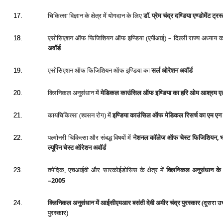
चिकित्‍सा विज्ञान के क्षेत्र में योगदान के लिए
डॉ. प्रेम चंद्र दण्डिया एण्‍डोमेंट ट्र
17.
–
एसोसिएशन ऑफ फिजिशियन ऑफ इण्डिया (एपीआई)
दिल्‍ली राज्‍य अध्‍याय
18.
अवॉर्ड
एसोसिएशन ऑफ फिजिशियन ऑफ इण्डिया का
सर्ल ओरेशन अवॉर्ड
19.
क्लिनिकल अनुसंधान में
मेडिकल काउंसिल ऑफ इण्डिया का हरि ओम आश्रम एलें
20.
कायचिकित्‍सा (श्‍वसन रोग) में
इण्डिया काउंसिल ऑफ मेडिकल रिसर्च का
एम एन 
21.
पल्‍मोनरी चिकित्‍सा और संबद्ध विषयों में
नेशनल कॉलेज ऑफ चेस्‍ट फिजिशियन, भ
22.
ल्‍यूपिन चेस्‍ट ऑरेशन अवॉर्ड
तपेदिक,
एचआईवी
और
सारकोईडोसिस
के
क्षेत्र
में
क्लिनिकल
अनुसंधान
के
23.
–
2005
क्लिनिकल
अनुसंधान
में
आईसीएमआर
बसंती
देवी
अमीर
चंद्र
पुरस्‍कार
(दूसरा 
24.
पुरस्कार)