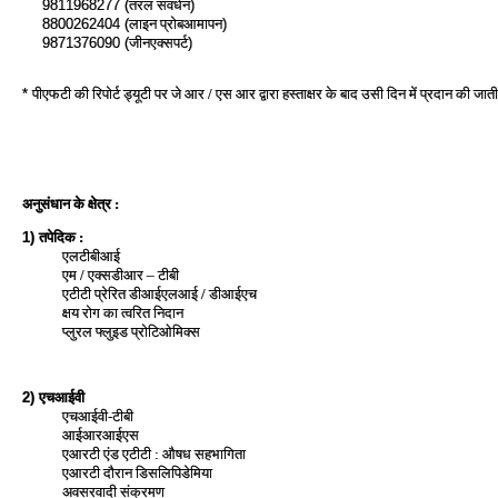
9811968277 (
तरल संवर्धन
)
8800262404 (
लाइन प्रोबआमापन
)
9871376090 (
जीनएक्‍सपर्ट
)
*
पीएफटी की रिपोर्ट ड्यूटी पर जे आर / एस आर द्वारा हस्ताक्षर के बाद उसी दिन में प्रदान की जाती
अनुसंधान के क्षेत्र :
तपेदिक :
1)
एलटीबीआई
एम / एक्सडीआर – टीबी
एटीटी प्रेरित डीआईएलआई / डीआईएच
क्षय रोग का त्वरित निदान
प्लुरल फ्लुइड प्रोटिओमिक्स
एचआईवी
2)
एचआईवी-टीबी
आईआरआईएस
एआरटी एंड एटीटी : औषध सहभागिता
एआरटी दौरान डिसलिपिडेमिया
अवसरवादी संक्रमण