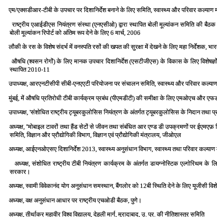
एम/एक्‍सडीआर-टीबी के उपचार पर दिशानिर्देश बनाने के लिए समिति, स्‍वास्‍थ्‍य और परिवार कल्‍य
राष्‍ट्रीय एआईडीएस नियंत्रण संस्‍था (एनएसीओ) द्वारा स्‍थापित बोली मूल्‍यांकन समिति की बैठक 
बोली मूल्‍यांकन रिपोर्ट को अंतिम रूप देने के लिए 6 मार्च, 2006
लौकी के रस के विशेष संदर्भ में वनस्‍पति रसों की खपत की सुरक्षा में देखने के लिए महा निर्देशक, भा
औषधि (श्‍वसन रोगों) के लिए मानक उपचार दिशानिर्देश (एसटीजीएस) के विकास के लिए विशेषज्ञों के
स्‍थापित 2010-11
उपाध्‍यक्ष, आरएनटीसीपी सीबी-एनएएटी परियोजना पर संचालन समिति, स्‍वास्‍थ्‍य और परिवार कल्‍
मुंबई, में औषधि प्रतिरोधी टीबी कार्यक्रम प्रबंध (पीएमडीटी) की समीक्षा के लिए एमओएच और एफड
उपाध्‍यक्ष, 'संशोधित राष्‍ट्रीय ट्यूबरकुलोसिस नियंत्रण के अंतर्गत ट्यूबरकुलोसिस के निदान तथा प्
अध्‍यक्ष, ''मोबाइल टावरों तथा हैंड सेटों से जीवन तथा संबंधित आर एण्‍ड डी उपक्रमणों पर ईएमएफ़ वि
समिति, विज्ञान और प्रौद्योगिकी विभाग, विज्ञान एवं प्रौद्योगिकी मंत्रालय, जीओएल
अध्‍यक्ष, आईएनओएसए दिशानिर्देश 2013, स्‍वास्‍थ्‍य अनुसंधान विभाग, स्‍वास्‍थ्‍य तथा परिवार कल
अध्‍यक्ष, संशोधित राष्‍ट्रीय टीबी नियंत्रण कार्यक्रम के अंतर्गत डायग्‍नोस्टिक एल्‍गोरिथम क
सरकार।
अध्‍यक्ष, स्‍वामी विवेकानंद योग अनुसंधान समस्‍थान, बैंगलोर को 12बी स्थिति देने के लिए यूजीसी वि
अध्‍यक्ष, वक्ष अनुसंधान आधार पर राष्‍ट्रीय एचओडी बैठक, पुणे।
अध्‍यक्ष, तीर्थाकर महावीर विश्‍व विद्यालय, देहली मार्ग, मुरादाबाद, उ. प्र. की नीतिशास्‍त्र समिति