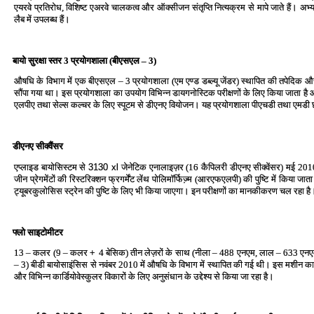
एयरवे प्रतिरोध, विशिष्‍ट एअरवे चालकत्‍व और ऑक्‍सीजन संतृप्ति नित्‍यक्रम से मापे जाते हैं। अभ्‍
लैब में उपलब्‍ध हैं।
बायो सुरक्षा स्‍तर 3 प्रयोगशाला (बीएसएल – 3)
औषधि के विभाग में एक बीएसएल – 3 प्रयोगशाला (एम एण्‍ड डब्‍ल्‍यू जेंडर) स्‍थापित की तपेदिक 
सौंपा गया था। इस प्रयोगशाला का उपयोग विभिन्‍न डायगनोस्टिक परीक्षणों के लिए किया जाता है और
एलपीए तथा सेल्‍स कल्‍चर के लिए स्‍पूटम से डीएनए वियोजन। यह प्रयोगशाला पीएचडी तथा एमडी छात्
डीएनए सीक्‍वैंसर
एप्‍लाइड बायोसिस्‍टम से
3130 xl
जेनेटिक एनालाइज़र (16 कैपिलरी डीएनए सीक्‍वेंसर) मई 2010
जीन प्रेगमेंटों की रिस्‍टरिक्‍शन फ्रगर्मेंट लेंथ पोलिमॉर्फिज्‍़म (आरएफएलपी) की पुष्टि में किय
ट्यूबरकुलोसिस स्‍ट्रेन की पुष्टि के लिए भी किया जाएगा। इन परीक्षणों का मानकीकरण चल रहा है
फ्लो साइटोमीटर
13 – कलर (9 – कलर
+
4 बेसिक) तीन लेज़रों के साथ (नीला – 488 एनएम, लाल – 633 ए
– 3) बीडी बायोसाइंसिस से नवंबर 2010 में औषधि के विभाग में स्‍थापित की गई थी। इस मशीन का उ
और विभिन्‍न कार्डियोवेस्‍कुलर विकारों के लिए अनुसंधान के उद्देश्‍य से किया जा रहा है।