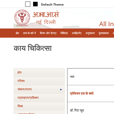
Default Theme
All I
होम
एम्‍स के बारे में
विभाग और केन्‍द्र
निविदाएं
अपॉइंटमेंट
अनुसंधान
पुस्तकालय
काय चिकित्‍सा
होम
नाम
परिचय
संकाय/स्‍टाफ
प्रोफेसर एस के शर्मा
पाठ्यक्रम/प्रशिक्षण
शिक्षा
डॉ. रिटा सूद