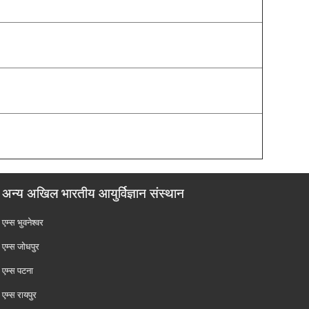
अन्य अखिल भारतीय आयुर्विज्ञान संस्थान
एम्‍स भुवनेश्वर
एम्‍स जोधपुर
एम्‍स पटना
एम्‍स रायपुर