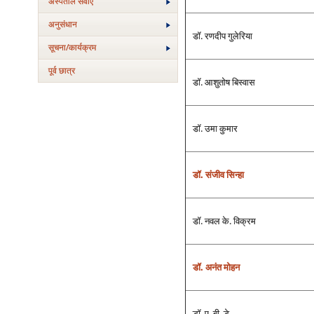
अस्‍पताल सेवाएं
अनुसंधान
डॉ. रणदीप गुलेरिया
सूचना/कार्यक्रम
पूर्व छात्र
डॉ. आशुतोष बिस्‍वास
डॉ. उमा कुमार
डॉ. संजीव सिन्‍हा
डॉ. नवल के. विक्रम
डॉ. अनंत मोहन
डॉ. ए. बी. डे