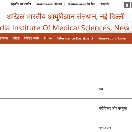
इंट्रानेट का उपयोग
@aiims.edu वेब मेल
@aiims.ac.in वेब मेल
साइटमैप
अखिल भारतीय आयुर्विज्ञान संस्थान, नई दिल्ली
ndia Institute Of Medical Sciences, New
आयोजन
नोटिस
रेसिडेंट कॉर्नर
NIRF
Attendance Dashboard
Reservation Roster
पद
प्रोफेसर और प्रमुख
प्रोफेसर