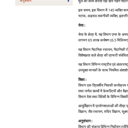
अनुसंधान
मूल का काम करता रहा और गहन नैदा
इस समय, इस विभाग में 145 व्‍यक्ति काम
स्‍टाफ, अड़सठ तकनीकी व्‍यक्ति, इकत्
सेवा :
सेवा के क्षेत्र में, यह विभाग एम्‍स के
लगभग 65 लाख अन्‍वेषण (6.5 मिलियन)।
यह विभाग नैदानिक रसायन, नैदानिकी रोग विज
विशेषज्ञता वाले क्षेत्र की प्रभारी संबंधि
यह विभाग विभिन्‍न राष्‍ट्रीय एवं अंतररा
उपयुक्‍त मानकों के साथ नियमित अंशशो
शिक्षा :
विभाग एक त्रिवर्षीय निवासी कार्यक्रम च
तथा जर्नल क्‍लबों में फ़ेकल्टियों और व
विभाग देश तथा विदेशों के विभिन्‍न विश्‍
आयुर्विज्ञान में प्रयोगशालाओं की तीव्र
विज्ञान, जैव रसायन, रुधिर विज्ञान, सूक्
अनुसंधान :
विभाग की संकाय विभिन्‍न निधीयन एजेंसियो