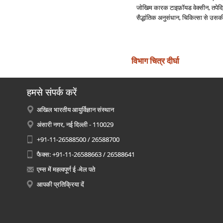
जोखिम कारक टाइफ़ॉयड वेक्‍सीन, तपेदिक,
सैद्धांतिक अनुसंधान, चिकित्‍सा से उस
विभाग चित्र दीर्घा
हमसे संपर्क करें
अखिल भारतीय आयुर्विज्ञान संस्थान
अंसारी नगर, नई दिल्ली - 110029
+91-11-26588500 / 26588700
फैक्स: +91-11-26588663 / 26588641
एम्स में महत्वपूर्ण ई -मेल पते
आपकी प्रतिक्रिया दें