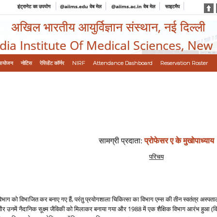
इंट्रानेट का उपयोग
@aiims.edu वेब मेल
@aiims.ac.in वेब मेल
साइटमैप
अखिल भारतीय आयुर्विज्ञान संस्थान, नई दिल्ली
ndia Institute Of Medical Sciences, New
आयोजन
नोटिस
रेसिडेंट कॉर्नर
NIRF
Attendance Dashboard
Reservation Roster
सामग्री प्रदाता
:
प्रोफेसर ए के मुखोपाध्‍याय
परिचय
िभाग को विभाजित कर बनाए गए हैं, परंतु प्रयोगशाला चिकित्‍सा का विभाग एम्‍स की तीन स्‍वतंत्र अस्‍पता
नमें नैदानिक सूक्ष्‍म जैविकी को मिलाकर बनाया गया और 1988 में एक शैक्षिक विभाग आरंभ हुआ (वि