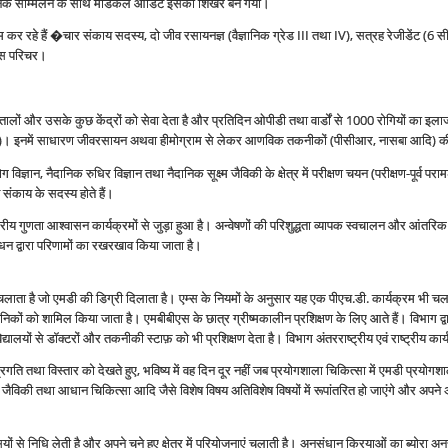
निक सम्मिलन के साथ मेडिकल ऑडिट इसका शिखर बन गया।
 कर रहे हैं �चार संकाय सदस्‍य, दो जीव रसायनज्ञ (वैज्ञानिक ग्रेड III तथा IV), सत्रह रेजीडेंट (6 सी
तीस परिचर।
 अस्‍पतालों और उसके कुछ केंद्रों को सेवा देता है और प्रतिदिन ओपीडी तथा वार्डों से 1000 रोगियों का इ
 इनमें साधारण जीवरसायन अथवा हीमोग्राम से लेकर आणविक तकनीकों (पीसीआर, नासबा आदि) की अपेक
्ञान, नैदानिक रुधिर विज्ञान तथा नैदानिक सूक्ष्‍म जैविकी के क्षेत्र में परीक्षण चयन (परीक्षण-पूर्व परामर
त संकाय के सदस्‍य होते हैं।
ष्‍ट्रीय गुणता आश्‍वासन कार्यक्रमों से जुड़ा हुआ है। अन्‍वेषणों की परिशुद्धता व्‍यापक स्‍वचालन और आंत
धन द्वारा परिणामों का रखरखाव किया जाता है।
लाता है जो एमडी की डिग्री दिलाता है। एम्‍स के नियमों के अनुसार यह एक पीएच.डी. कार्यक्रम भी चलाता है
ैज्ञानिकों को शामिल किया जाता है। एमबीबीएस के छात्र ग्रीष्‍मकालीन प्रशिक्षण के लिए आते हैं। विभाग द्
वविद्यालयों से डॉक्‍टरों और तकनीकी स्‍टाफ़ को भी प्रशिक्षण देता है। विभाग अंतरराष्‍ट्रीय एवं राष्‍ट्र
 प्रगति तथा विस्‍तार को देखते हुए, भविष्‍य में वह दिन दूर नहीं जब प्रयोगशाला चिकित्‍सा में एमडी प्रय
ष्‍म जैविकी तथा आधान चिकित्‍सा आदि जैसे विशेष विषय अतिविशेष विषयों में रूपांतरित हो जाएंगे और अपने अप
ं से निधि लेती है और अपने चुने हुए क्षेत्र में परियोजनाएं चलाती है। अनुसंधान क्रियाओं का ब्‍योरा अनु