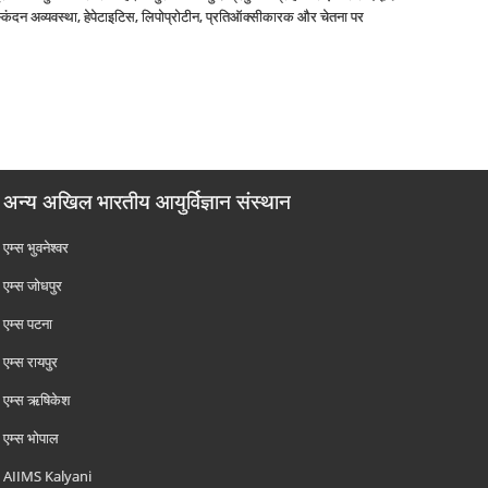
्‍कंदन अव्‍यवस्‍था, हेपेटाइटिस, लिपोप्रोटीन, प्रतिऑक्‍सीकारक और चेतना पर
अन्य अखिल भारतीय आयुर्विज्ञान संस्थान
एम्‍स भुवनेश्वर
एम्‍स जोधपुर
एम्‍स पटना
एम्‍स रायपुर
एम्‍स ऋषिकेश
एम्‍स भोपाल
AIIMS Kalyani