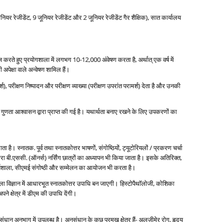
नियर रेजीडेंट, 9 जूनियर रेजीडेंट और 2 जूनियर रेजीडेंट गैर शैक्षिक), सात कार्यालय
लाज करते हुए प्रयोगशाला में लगभग 10-12,000 अंवेषण करता है, अर्थात् एक वर्ष में
्षा वाले अन्‍वेषण शामिल हैं।
्श), परीक्षण निष्‍पादन और परीक्षण व्‍याख्‍या (परीक्षण उपरांत परामर्श) देता है और उनकी
रिक गुणता आश्‍वासन द्वारा प्राप्‍त की गई है। यथार्थता बनाए रखने के लिए उपकरणों का
। स्‍नातक. पूर्व तथा स्‍नातकोत्तर भाषणों, संगोष्ठियों, ट्यूटोरियलों / प्रकरण चर्चा
वारा बी.एससी. (ऑनर्स) नर्सिंग छात्रों का अध्‍यापन भी किया जाता है। इसके अतिरिक्‍त,
ीय कार्यशाला, सीएमई संगोष्‍ठी और सम्‍मेलन का आयोजन भी करता है।
ोगशाला विज्ञान में आधारभूत स्‍नातकोत्तर उपाधि बन जाएगी। हिस्‍टोपैथॉलोजी, कोशिका
ने क्षेत्र में डीएम की उपाधि देंगी।
संधान अनुभाग में उपलब्‍ध है। अनुसंधान के कुछ प्रमुख क्षेत्र हैं- अलज़ीमेर रोग, हृदय