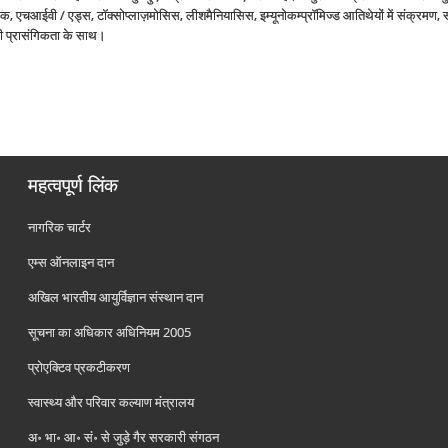
 एचआईवी / एड्स, टॉक्‍सोप्‍लाज़मोसिस, लीशमैनियासिस, इम्‍यूनोकम्‍प्रॉमिज्‍ड आतिथेयों में संक्रमण, स
की प्रासंगिकता के साथ।
महत्वपूर्ण लिंक
नागरिक चार्टर
एम्स ऑनलाइन दान
अखिल भारतीय आयुर्विज्ञान संस्थान दान
सूचना का अधिकार अधिनियम 2005
प्रोएक्टिव प्रकटीकरण
स्वास्थ्य और परिवार कल्याण मंत्रालय
अ॰ भा॰ आ॰ सं॰ से जुड़े गैर सरकारी संगठन