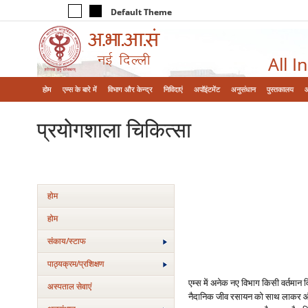
Default Theme
All I
होम
एम्‍स के बारे में
विभाग और केन्‍द्र
निविदाएं
अपॉइंटमेंट
अनुसंधान
पुस्तकालय
प्रयोगशाला चिकित्‍सा
होम
होम
संकाय/स्‍टाफ
पाठ्यक्रम/प्रशिक्षण
एम्‍स में अनेक नए विभाग किसी वर्तमान व
अस्‍पताल सेवाएं
नैदानिक जीव रसायन को साथ लाकर और उ