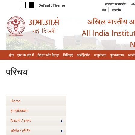
इंट्रानेट का उपयोग
@a
Default Theme
मेल
साइटमैप
अखिल भारतीय आयुर
All India Instit
N
होम
एम्‍स के बारे में
विभाग और केन्‍द्र
निविदाएं
अपॉइंटमेंट
अनुसंधान
पुस्तकालय
आयो
परिचय
Home
इनट्रोडकशन
फैकल्टी / स्टाफ
कोर्सेज / ट्रैनिंग