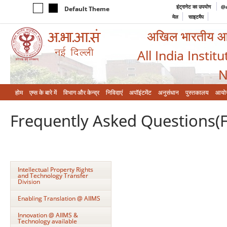
इंट्रानेट का उपयोग
@a
Default Theme
मेल
साइटमैप
अखिल भारतीय आयुर
All India Instit
N
होम
एम्‍स के बारे में
विभाग और केन्‍द्र
निविदाएं
अपॉइंटमेंट
अनुसंधान
पुस्तकालय
आयो
Frequently Asked Questions(
Intellectual Property Rights
and Technology Transfer
Division
Enabling Translation @ AIIMS
Innovation @ AIIMS &
Technology available