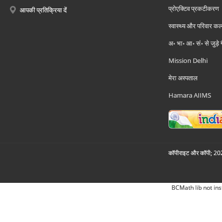
प्रोएक्टिव प्रकटीकरण
आपकी प्रतिक्रिया दें
स्वास्थ्य और परिवार कल
अ॰ भा॰ आ॰ सं॰ से जुड़े
Mission Delhi
मेरा अस्पताल
Hamara AIIMS
कॉपीराइट और कॉपी; 2026
BCMath lib not ins