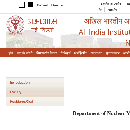
इंट्रानेट का उपयोग
@a
Default Theme
मेल
साइटमैप
अखिल भारतीय आयुर
All India Instit
N
होम
एम्‍स के बारे में
विभाग और केन्‍द्र
निविदाएं
अपॉइंटमेंट
अनुसंधान
पुस्तकालय
आयो
Introduction
Faculty
Residents/Staff
Department of Nuclear 