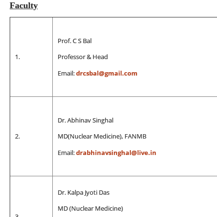
Faculty
Prof. C S Bal
1.
Professor & Head
Email:
drcsbal@gmail.com
Dr. Abhinav Singhal
2.
MD(Nuclear Medicine), FANMB
Email:
drabhinavsinghal@live.in
Dr. Kalpa Jyoti Das
MD (Nuclear Medicine)
3.