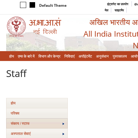
इंट्रानेट का उपयोग
@a
Default Theme
मेल
साइटमैप
अखिल भारतीय आयुर
All India Instit
N
होम
एम्‍स के बारे में
विभाग और केन्‍द्र
निविदाएं
अपॉइंटमेंट
अनुसंधान
पुस्तकालय
आयो
Staff
होम
परिचय
संकाय / स्टाफ
अस्‍पताल सेवाएं