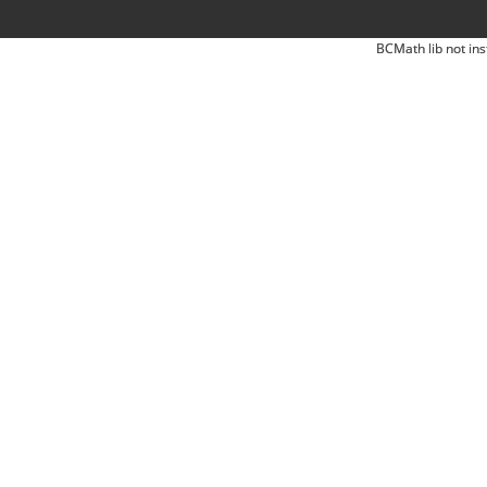
BCMath lib not ins