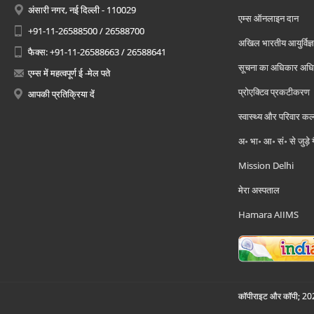
अंसारी नगर, नई दिल्ली - 110029
एम्स ऑनलाइन दान
+91-11-26588500 / 26588700
अखिल भारतीय आयुर्विज्ञ
फैक्स: +91-11-26588663 / 26588641
सूचना का अधिकार अध
एम्स में महत्वपूर्ण ई -मेल पते
प्रोएक्टिव प्रकटीकरण
आपकी प्रतिक्रिया दें
स्वास्थ्य और परिवार कल
अ॰ भा॰ आ॰ सं॰ से जुड़े
Mission Delhi
मेरा अस्पताल
Hamara AIIMS
कॉपीराइट और कॉपी; 2026