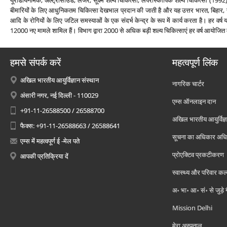
यूरोडायनेमिक, अल्‍ट्रासाउंड, लेजर, सूक्ष्‍म शल्‍य चिकित्‍सा, लेपेरोस्‍कोपिक शल्‍य चिकित्‍सा 
बीमारियों के लिए आधुनिकतम चिकित्‍सा देखभाल प्रदान की जाती है और यह उत्तर भारत, बिहार
आदि के रोगियों के लिए जटिल समस्‍याओं के एक संदर्भ केन्‍द्र के रूप में कार्य करता है। हर वर्ष
12000 नए मामले शामिल हैं। विभाग द्वारा 2000 से अधिक बड़ी शल्‍य चिकित्‍साएं हर वर्ष आयोजित 
हमसे संपर्क करें
महत्वपूर्ण लिंक
अखिल भारतीय आयुर्विज्ञान संस्थान
नागरिक चार्टर
अंसारी नगर, नई दिल्ली - 110029
एम्स ऑनलाइन दान
+91-11-26588500 / 26588700
अखिल भारतीय आयुर्विज्ञ
फैक्स: +91-11-26588663 / 26588641
सूचना का अधिकार अध
एम्स में महत्वपूर्ण ई -मेल पते
प्रोएक्टिव प्रकटीकरण
आपकी प्रतिक्रिया दें
स्वास्थ्य और परिवार कल
अ॰ भा॰ आ॰ सं॰ से जुड़े
Mission Delhi
मेरा अस्पताल