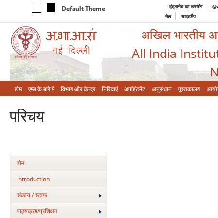
इंट्रानेट का उपयोग
@a
Default Theme
मेल
साइटमैप
अखिल भारतीय आयुर
All India Instit
N
होम
एम्‍स के बारे में
विभाग और केन्‍द्र
निविदाएं
अपॉइंटमेंट
अनुसंधान
पुस्तकालय
आयो
परिचय
होम
Introduction
संकाय / स्टाफ
पाठ्यक्रम/प्रशिक्षण