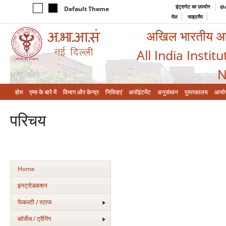
इंट्रानेट का उपयोग
@a
Default Theme
मेल
साइटमैप
अखिल भारतीय आयुर
All India Instit
N
होम
एम्‍स के बारे में
विभाग और केन्‍द्र
निविदाएं
अपॉइंटमेंट
अनुसंधान
पुस्तकालय
आयो
परिचय
Home
इनट्रोडकशन
फैकल्टी / स्टाफ
कोर्सेज / ट्रैनिंग