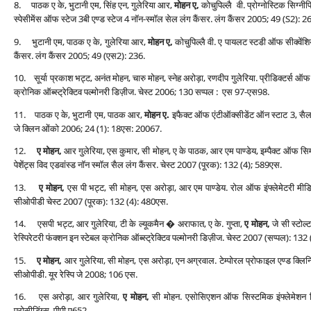
8. पाठक ए के, भुटानी एम, सिंह एन, गुलेरिया आर,
मोहन ए,
कोचुपिल्‍लै वी. प्रोग्‍नोस्टिक सिग्‍
स्‍पेसीमेंस ऑफ स्‍टेज 3बी एण्‍ड स्‍टेज 4 नॉन-स्‍मॉल सेल लंग कैंसर. लंग कैंसर 2005; 49 (S2): 2
9. भुटानी एम, पाठक ए के, गुलेरिया आर,
मोहन ए,
कोचुपिल्‍लै वी. ए पायलट स्‍टडी ऑफ सीक्‍वेंश
कैंसर. लंग कैंसर 2005; 49 (एस2): 236.
10. सूर्या प्रकाश भट्ट, अनंत मोहन, चारु मोहन, स्‍नेह अरोड़ा, रणदीप गुलेरिया. प्रीडिक्‍टर्स ऑफ 
क्रोनिक ऑब्‍स्‍ट्रेक्टिव पल्‍मोनरी डिज़ीज. चेस्‍ट 2006; 130 सप्‍पल : एस 97-एस98.
11. पाठक ए के, भुटानी एम, पाठक आर,
मोहन ए.
इफैक्‍ट ऑफ एंटीऑक्‍सीडेंट ऑन स्‍टाट 3, सैल
जे क्लिन ओंको 2006; 24 (1): 18एस: 20067.
12.
ए मोहन,
आर गुलेरिया, एस कुमार, सी मोहन, ए के पाठक, आर एम पाण्‍डेय, इम्‍पैक्‍ट ऑफ सिम्‍
पेशेंट्स विद एडवांस्‍ड नॉन स्‍मॉल सैल लंग कैंसर. चेस्‍ट 2007 (पूरक): 132 (4); 589एस.
13.
ए मोहन,
एस पी भट्ट, सी मोहन, एस अरोड़ा, आर एम पाण्‍डेय. रोल ऑफ इंफ्लेमेटरी मी
सीओपीडी चेस्‍ट 2007 (पूरक): 132 (4): 480एस.
14. एसपी भट्ट, आर गुलेरिया, टी के ल्‍यूकमैन � अराफात, ए के. गुप्‍ता,
ए मोहन,
जे सी स्‍टो
रेस्पिरेटरी फंक्‍शन इन स्‍टेबल क्रोनिक ऑब्‍स्‍ट्रेक्टिव पल्‍मोनरी डिज़ीज. चेस्‍ट 2007 (सप्‍पल): 1
15.
ए मोहन,
आर गुलेरिया, सी मोहन, एस अरोड़ा, एन अग्रवाल. टेम्‍पोरल प्रोफाइल एण्‍ड क्लिन
सीओपीडी. यूर रेस्पि जे 2008; 106 एस.
16. एस अरोड़ा, आर गुलेरिया,
ए मोहन,
सी मोहन. एसोसिएशन ऑफ सिस्‍टमिक इंफ्लेमेशन वि
प्रोसीडिंग्‍स, पीपी ए652.