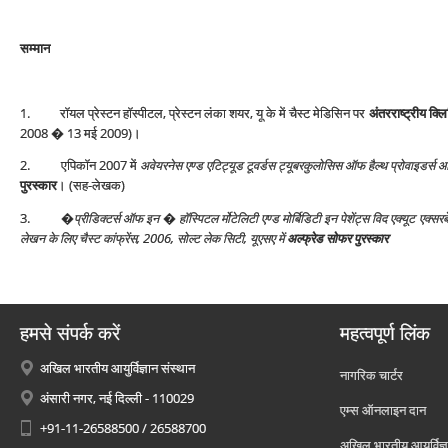
सम्‍मान
1. रॉयल प्रेस्‍टन हॉस्‍पीटल, प्रेस्‍टन लंका शयर, यू के में चैस्‍ट मेडिसिन पर
अंतरराष्‍ट्रीय क्
2008 � 13 मई 2009)।
2. एपिकॉन 2007 में
अवेयरनेस एण्‍ड एटिट्यूड टूवर्डस ट्यूबरकुलोसिस ऑफ हैल्‍थ प्रोवाइडर्स
पुरस्‍कार
। (सह-लेखक)
3.
�
प्रीडिक्‍टर्स ऑफ इन � हॉस्पिटल र्मो‍टेलिटी एण्‍ड मोर्बिडिटी इन पेशेंट्स विद एक्‍यूट एक
लेखन के लिए चैस्‍ट कांफ्रेंस, 2006, सोल्‍ट लेक सिटी, यूएसए में
अल्‍फ्रेड सोफर पुरस्‍कार
हमसे संपर्क करें
महत्वपूर्ण लिंक
अखिल भारतीय आयुर्विज्ञान संस्थान
नागरिक चार्टर
अंसारी नगर, नई दिल्ली - 110029
एम्स ऑनलाइन दान
+91-11-26588500 / 26588700
अखिल भारतीय आयुर्विज्ञ