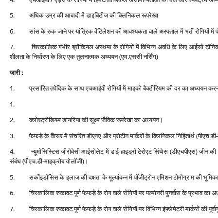
5. अधिक उम्र की आबादी में डाइबिटीज की क्लिनिकल रूपरेखा
6. सांस के रुक जाने पर यांत्रिक वेंटिलेशन की आवश्‍यकता वाले अस्‍पताल में भर्ती रोगियों म
7. चिरकालिक गंभीर ब्रोंकियल अस्‍थमा के रोगियों में विभिन्‍न अवधि के लिए आईसो टॉनिक 
शीलता के निर्धारण के लिए एक तुलनात्‍मक अध्‍ययन (एम.एससी नर्सिंग)
जारी :
1. प्रसारित तपेदिक के साथ एचआईवी रोगियों में माइको बैक्‍टीरियम की दर का अध्‍ययन कर
1.
2. क्‍लोस्‍ट्रीडियम डायरिया की सूक्ष्‍म जैविक रूपरेखा का अध्‍ययन।
3. फेफड़े के कैंसर में संचरित डीएनए और प्रोटीन मार्करों के क्लिनिकल निहितार्थ (पीएच.ड
4. न्‍यूमोसिस्टिस जीरोवेसी आईसोलेट में डाई हाइड्रो टेरोएट सिं‍थेस (डीएचपीएस) जीन की 
संबंध (पीएच.डी-माइक्रोबायोलॉजी)।
5. सर्कोइडोसिस के इलाज की दक्षता के मूल्‍यांकन में पॉजीट्रोन एमिशन टोमोग्राम की भूमिक
6. चिरकालिक रुकावट पूर्ण फेफड़े के रोग वाले रोगियों पर पल्‍मोनरी पुनर्वास के प्रभाव का 
7. चिरकालिक रुकावट पूर्ण फेफड़े के रोग वाले रोगियों पर विभिन्‍न इंफ्लेमेटरी मार्करों की पूर