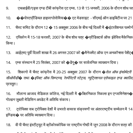
9. एचआईवी/एड्स एण्‍ड टीबी कांफ्रेंस एट एम्‍स, 13 से 15 जनवरी, 2006 के दौरान शोध पत्र स
10. ��पोस्‍टप्रैंडियल हाइपरग्‍ले‍सेमिया�� एट मेडसाइट - सीएमई ऑन डाइबिटीज पर 21 जनवर
11. चैस्‍ट समिट के दौरान 12 � 15 अक्‍तूबर 2006 के बीच नई दिल्‍ली में �इंटरवेंशनल पल्‍म
12. एपिकोन में 15-18 फरवरी, 2007 के बीच शोध पत्र �प्रीडिक्‍टर्स ऑफ इंवेसिव मैकेनिकल वे
किया।
13. आईएमए पूर्वी दिल्‍ली शाखा में 26 अगस्‍त 2007 को �मैनेजमेंट ऑफ एन अनकॉन्‍शस पेशेंट्� 
14. एम्‍स संस्‍थान में 25 सितंबर, 2007 को �डेंगू� पर सार्वजनिक व्‍याख्‍यान दिया।
15. शिकागो में चैस्‍ट कांफ्रेंस में 20-25 अक्‍तूबर 2007 के दौरान �
रोल ऑफ इंफ्लेमेटरी 
सीओपीडी�
तथा �
इंपैक्‍ट ऑफ सिम्‍प्‍टम्‍स, रेस्‍पीरेटरी स्‍टेट्स, न्‍यूट्रिशनल प्रोफाइल एण्‍ड
प्रस्‍तुत।
16. मौलाना आजाद मेडिकल कॉलेज, नई दिल्‍ली में �क्लिनिकल स्किल्‍स इन एग्‍जामिनेशन� 
गोल्‍डन जुबली मेडिसिन अपडेट में अतिथि संकाय।
17. ट्रोपिक्‍स सब ट्रोपिक्‍स देशों में उभरते वायरस संक्रमणों पर अंतरराष्‍ट्रीय सम्‍मेलन में 
इण्डिया� पर अतिथि व्‍याख्‍यान दिया।
18. वी पी चैस्‍ट इंस्‍टीट्यूट में ब्रोंकोस्‍कोपिक पर राष्‍ट्रीय गोष्‍ठी में जून 2008 के दौरान स