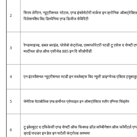
सिरम लेप्टिन, न्‍यूट्रीशनल स्‍टेटस, एण्‍ड इंफ्लेमेटोरी मार्कस इन क्रोनिक ऑब्‍स्‍ट्रेक्ट
2
रिलेशनशिप विद डिस्‍पेनिया एण्‍ड डिजीज से‍विरिटी
रेण्‍डामाइज्‍ड, डबल ब्‍लाइंड, प्‍लेसेबो कंट्रोल्‍ड, एक्‍सप्‍लोरेटरी स्‍टडी टू एसेस द सेफ्
3
मल्‍टीपल डोज़ ऑफ एसीजेड 885 इन दि सीओपीडी
एन इंटरवेंशनल न्‍यूट्रीशनल स्‍टडी इन सब्‍जेक्‍ट्स‍ विद न्‍यूली डाइग्‍नोज्‍ड एक्टिव ट्यूब
4
5
जेनेटिक मेटाबोलिक एण्‍ड हार्मोनल प्रोफाइल इन ऑब्‍स्‍ट्रेक्टिव स्‍लीप एप्निया सिंड्रोम
टू इवेल्यूएट द एफिकेसी एण्‍ड सेफ्टी ऑफ फिक्‍स्‍ड डॉज़ कॉम्‍बीनेशन ऑफ फॉर्मोटर्ल एण्
6
ड्राई पाउडर इन हेल इन पार्टली कंट्रोल्‍ड अस्‍थमा