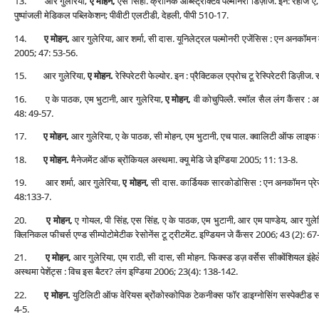
13. आर गुलेरिया,
ए मोहन,
एस सिंहा. क्रोनिक ऑब्‍स्‍ट्रेक्टिव पल्‍मोनरी डिज़ीज. इन: रहाज
पुष्‍पांजली मेडिकल पब्लिकेशन; पीवीटी एलटीडी, देहली, पीपी 510-17.
14.
ए मोहन,
आर गुलेरिया, आर शर्मा, सी दास. यूनिलेट्रल पल्‍मोनरी एजेंसिस : एन अनकॉ
2005; 47: 53-56.
15. आर गुलेरिया,
ए मोहन.
रेस्पिरेटरी फेल्‍योर. इन : प्रैक्टिकल एप्रोच टू रेस्पिरेटरी डिज
16. ए के पाठक, एम भुटानी, आर गुलेरिया,
ए मोहन,
वी कोचुपिल्‍लै. स्‍मॉल सैल लंग कैंसर :
48: 49-57.
17.
ए मोहन,
आर गुलेरिया, ए के पाठक, सी मोहन, एम भुटानी, एच पाल. क्‍वालिटी ऑफ लाइफ म
18.
ए मोहन.
मैनेजमेंट ऑफ ब्रोंकियल अस्‍थमा. क्‍यू मेडि जे इण्डिया 2005; 11: 13-8.
19. आर शर्मा, आर गुलेरिया,
ए मोहन,
सी दास. कार्डियक सारकोडोसिस : एन अनकॉमन प्रेज़
48:133-7.
20.
ए मोहन,
ए गोयल, पी सिंह, एस सिंह, ए के पाठक, एम भुटानी, आर एम पाण्‍डेय, आर गुले
क्लिनिकल फीचर्स एण्‍ड सीम्‍पोटो‍मेटीक रेसोनेंस टू ट्रीटमेंट. इण्डियन जे कैंसर 2006; 43 (2): 67
21.
ए मोहन,
आर गुलेरिया, एम राठी, सी दास, सी मोहन. फिक्‍स्‍ड डज़ वर्सेस सीक्‍वेंशियल इ
अस्‍थमा पेशेंट्स : विच इस बैटर? लंग इण्डिया 2006; 23(4): 138-142.
22.
ए मोहन.
युटिलिटी ऑफ वेरियस ब्रोंकोस्‍कोपिक टेकनीक्‍स फॉर डाइग्‍नोसिंग सस्‍पेक्‍टीड
4-5.