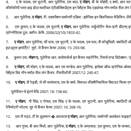
4. ए के पाठक, एम भुटानी, आर गुलेरिया, एस बाल,
ए मोहन,
बी के मोहंती, ए शर्मा, आर पट
कीमोथेरेपी प्‍लस हाइ डोज़ मल्‍टीपल एंटीऑक्सिडेंट्स इन पेशेंट्स विद एडवांस्‍ड नॉन-स्‍मॉल सैल लं
5. आर गुलेरिया,
ए मोहन.
री- एक्‍सपेंशन पल्‍मोनरी एडिमा : इमेजिस इन क्लिनिकल मेडिसिन. 
6. एस कुमार, ए के पाठक, एम भुटानी,
ए मोहन,
आर गुलेरिया. सर्कुलेटिंग सेल-फ्री डीएनए इन द
प्रोग्‍नोस्टिक टूल. क्‍लीन. केमि. 2006;52(10):1833-42.
7.
ए मोहन,
आर गुलेरिया, सी दास, एम भुटानी, ए के पाठक, एच पाल, वी कोचुपिल्‍लै. क्‍वालिटी ऑ
इज़ इट्स इम्‍पोर्टेंट? यूरो. जे कैंसर केयर 2006; 15: 293-98.
8. कुमार एस,
मोहन ए,
गुलेरिया आर. बायोमार्कर्स इन कैंसर स्‍क्रीनिंग, रिसर्च एण्‍ड डिटेक्‍शन : प
9.
ए मोहन,
सी मोहन, ए के पाठक, आर एम पाण्‍डेय, आर गुलेरिया, इम्‍पेक्‍ट ऑफ क्रोनिक ओब्‍स्‍ट
पेशेंट्स विद नॉन-स्‍मॉल सैल लंग कैंसर. रीसपीलॉजी 2007;12: 240-47.
10.
ए मोहन,
वी रेड्डी, जे सी सामंतराय, एस के शर्मा. विसरल लीशमैनियासिस विदाउट फिवर एण्‍ड स्
यूरोपीयन जे इंटर्न मेडि 2007; 18: 158-60.
11.
ए मोहन,
पी सिंह, ए गोयल, एस सिंह, ए के पाठक, एम भुटानी, आर गुलेरिया, क्‍वालिटी
रेस्पिरेटरी स्‍टेटस. यूर जे कैंसर केयर 2007; 16: 268-76.
12. एस पी भट्ट, टी के लुकमान � अराफात
ए मोहन,
आर गुलेरिया, पल्‍मोनरी अलवेलर माइक्र
13. आर गुप्‍ता, बी आर मिर्धा, आर गुलेरिया,
ए मोहन,
ए के अग्रवाल, एल कुमार, एस के काबरा, जे