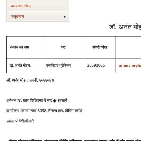
अस्‍पताल सेवाएं
अनुसंधान
डॉ. अनंत मो
संकाय का नाम
पद
संपर्क नंबर
डॉ. अनंत मोहन,
एसोसिएट प्रोफेसर
26593006
anant_moha
डॉ. अनंत मोहन, एमडी, एमएएमएस
वर्तमान पद
: काय चिकित्‍सा में सह � आचार्य
कार्यालय : कमरा नंबर 3098, तीसरा तल, टीचिंग ब्‍लॉक
सम्‍मान / विशिष्टियां :