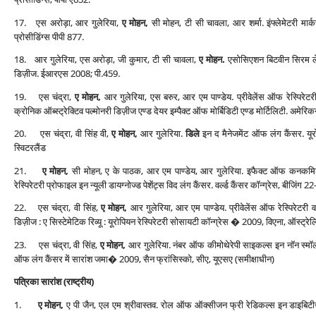
17. एस अरोड़ा, आर गुलेरिया,
ए मोहन,
सी मोहन, टी सी चावला, आर शर्मा. इंफ्लेमेटरी मार्
प्रोसीडिंग्‍स पीपी 877.
18. आर गुले‍रिया, एस अरोड़ा, जी कुमार, टी सी चावला,
ए मोहन.
एसोसिएशन बिटवीन सिरम लेप्टि
डिज़ीज. ईआरएस 2008; पी.459.
19. एस चंद्रा,
ए मोहन,
आर गुलेरिया, एस बरुर, आर एम पाण्‍डेय. प्रीवेलेंस ऑफ रेस्पिरेटरी
क्रोनिक ऑब्‍स्‍ट्रेक्टिव पल्‍मोनरी डिज़ीज एण्‍ड देयर इम्‍पैक्‍ट ऑफ मोर्बिडिटी एण्‍ड मोर्टिलिटी. 
20. एस चंद्रा, वी सिंह वी,
ए मोहन,
आर गुलेरिया.
डिले
इन द मैनेजमेंट ऑफ लंग कैंसर. यूर
स्विटरलैंड
21.
ए मोहन,
सी मोहन, ए के पाठक, आर एम पाण्‍डेय, आर गुलेरिया. इफैक्‍ट ऑफ कनकमिटेंट
रेस्पिरेटरी प्रोफाइल इन न्‍यूली डायग्‍नोज्‍ड पेशेंट्स विद लंग कैंसर. वर्ल्‍ड कैंसर कॉन्‍ग्रेस, बीजिं
22. एस चंद्रा, वी सिंह,
ए मोहन,
आर गुलेरिया, आर एम पाण्‍डेय. प्रीवेलेंस ऑफ रेस्पिरेटरी वा
डिज़ीज : ए सिस्‍टेमेटिक रिव्‍यू : यूरोपियन रेस्पिरेटरी सोसायटी कॉन्‍ग्रेस � 2009, विएना, ऑस्‍ट्रे
23. एस चंद्रा, वी सिंह,
ए मोहन,
आर गुलेरिया. नंबर ऑफ कीमोथेरेपी साइकल्‍स इन नॉन स्‍मॉल
ऑफ लंग कैंसर में सारांश जमा� 2009, सैन फ्रांसिस्‍को, सीए, यूएसए (समीक्षाधीन)
पत्रिका सारांश (राष्‍ट्रीय)
1.
ए मोहन,
ए पी जैन, एल एम श्रीवास्‍तव. रोल ऑफ ऑक्‍सीजन फ्री रेडिकल्‍स इन डाइबिटीज़ 