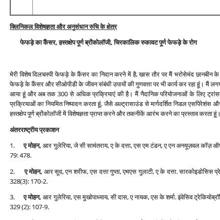
क्लिनिकल विशेषज्ञता और अनुसंधान रुचि के क्षेत्र
फेफड़े का कैंसर, हस्‍तक्षेप पूर्ण ब्रों‍कोलॉजी, चिरकालिक रुकावट पूर्ण फेफड़े के रोग
मेरी विशेष दिलचस्‍पी फेफड़े के कैंसर का निदान करने में है, खास तौर पर मैं भरोसेमंद छानबीन 
फेफड़े के कैंसर और सीओपीडी के जीवन संबंधी उपायों की गुणवत्ता पर भी कार्य कर रहा हूं। मैं लगभग
आया हूं और अब तक 300 से अधिक प्रक्रियाएं की है। मैं नैदानिक परियोजनाओं के लिए ट्रांसब
प्रक्रियाओं का नियमित निष्‍पादन करता हूं, जैसे अल्‍ट्रासाउंड से मार्गदर्शित निडल एसपिरेशंस और फे
हस्‍तक्षेप पूर्ण ब्रों‍कोलॉजी में विशेषज्ञता प्राप्‍त करने और तक‍नीकें आरंभ करने का प्रस्‍ताव करता हूं
अंतरराष्‍ट्रीय प्रकाशन
1.
ए मोहन,
आर गुलेरिया, जे सी सामंतराय, ए के दत्ता, एस एम टंडन, ए एन अनयूज़वल कॉज़ ऑफ हिपेट
79: 478.
2.
ए मोहन,
आर सूद, एन शरीफ, एस दत्ता गुप्‍ता, एमएस गुलाटी, ए के दत्ता. सारकोइडोसिस प्रेज़े
328(3): 170-2.
3.
ए मोहन,
आर गुलेरिया, एस मुखोपाध्‍याय, सी दास, ए नायक, एस के शर्मा. इंवेसिव ट्रेकियोब्
329 (2): 107-9.