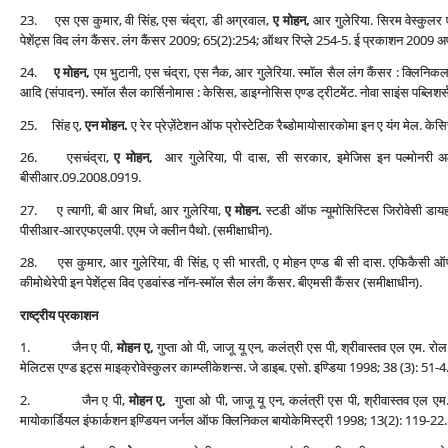
23. एस एस कुमार, वी सिंह, एस चंद्रा, डी अग्रवाल,
ए मोहन,
आर गुलेरिया. सिरम वेस्‍कुलर 
पेशेंट्स विद लंग कैंसर. लंग कैंसर 2009; 65(2):254; ऑथर रिप्‍ले 254-5. ई प्रकाशन 2009 अप
24.
ए मोहन,
एम भुटानी, एस चंद्रा, एस नैक, आर गुलेरिया. स्‍मॉल सैल लंग कैंसर : क्लिनिकल प
आदि (संपादन). स्‍मॉल सैल कार्सिनोमास : केसिस, डाइग्‍नोसिस एण्‍ड ट्रीटमेंट. नोवा साइंस पब्ल
25. सिंह ए,
एन मोहन.
ए रेर प्रेज़ेंटेशन ऑफ प्रोस्‍टेटिक रैब्‍डोमायोसारकोमा इन ए यंग मेल. 
26. एसचंद्रा,
ए मोहन,
आर गुलेरिया, पी दास, सी सरकार, इमेजिस इन पल्‍मोनरी अ
बीसीआर.09.2008.0919.
27. ए त्‍यागी, बी आर मिर्धा, आर गुलेरिया,
ए मोहन.
स्‍टडी ऑफ न्‍यूमोसिस्टिस जिरोवेसी डायह
पीसीआर-आरएफएलपी. एएम जे क्‍लीन पैथो. (समीक्षाधीन).
28. एस कुमार, आर गुलेरिया, वी सिंह, ए सी भारती, ए मोहन एण्‍ड बी सी दास. एफिकैसी ऑफ प्‍
कीमोथेरेपी इन पेशेंट्स विद एडवांस्‍ड नॉन-स्‍मॉल सैल लंग कैंसर. बीएमसी कैंसर (समीक्षाधीन).
राष्‍ट्रीय प्रकाशन
1. जैन ए पी,
मोहन ए,
गुप्‍ता ओ पी, जाजू यू एन, कलंत्री एस पी, श्रीवास्‍तव एल एम.
मेलिटस एण्‍ड इट्स माइक्रोवेस्‍कुलर काम्‍प्‍लीकेशन्‍स. जे डाइब. एसो. इण्डिया 1998; 38 (3): 51-4
2. जैन ए पी,
मोहन ए,
गुप्‍ता ओ पी, जाजू यू एन, कलंत्री एस पी, श्रीवास्‍तव एल ए
मायोकार्डियल इंफार्कशन इण्डियन जर्नल ऑफ क्लिनिकल बायोकेमिस्‍ट्री 1998; 13(2): 119-22.