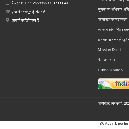
फैक्स: +91-11-26588663 / 26588641
सूचना का अधिकार अध
एम्स में महत्वपूर्ण ई -मेल पते
प्रोएक्टिव प्रकटीकरण
आपकी प्रतिक्रिया दें
स्वास्थ्य और परिवार कल
अ॰ भा॰ आ॰ सं॰ से जुड़े
Mission Delhi
मेरा अस्पताल
Hamara AIIMS
कॉपीराइट और कॉपी; 2026
BCMath lib not ins