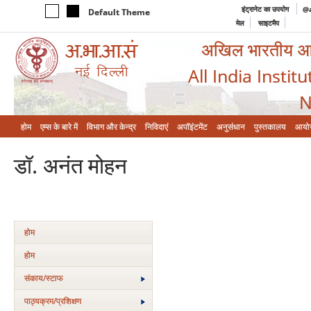
इंट्रानेट का उपयोग
@a
Default Theme
मेल
साइटमैप
अखिल भारतीय आयुर
All India Instit
N
होम
एम्‍स के बारे में
विभाग और केन्‍द्र
निविदाएं
अपॉइंटमेंट
अनुसंधान
पुस्तकालय
आयो
डॉ. अनंत मोहन
होम
होम
संकाय/स्‍टाफ
पाठ्यक्रम/प्रशिक्षण