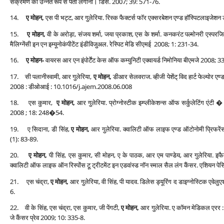
संक्रमण का उन्‍नत रूप से पता लगाना। डिस. 2007; 39: 571-76.
14.
ए मोहन,
एस पी भट्ट, आर गुलेरिया. रिस्‍क फैक्‍टर्स फॉर एक्‍सरबेशन एण्‍ड हॉस्पिटलाइजेशन
15.
ए मोहन,
वी के अरोड़ा, संजय शर्मा, जया प्रकाश, एस के शर्मा. कनकरंट पल्‍मोनरी एस्‍परजिल
मैलिग्‍नेंसी इन एन इम्‍यूनोकंपीटेंट इंडीविजुअल. रेस्पिट मेडि सीएमई 2008; 1: 231-34.
16.
ए मोहन-
वायरस आर एन इंपोर्टेंट केस ऑफ कम्‍युनिटी एक्‍वायर्ड निमोनिया बीएमजे 2008;
17. सी पलानीस्‍वामी, आर गुलेरिया,
ए मोहन,
डीआर सेलवराज. व्‍हीजी पेशेंट् विद हार्ट फेल्‍योर एण
2008 : डीओआई : 10.1016/j.ajem.2008.06.008
18. एस कुमार,
ए मोहन,
आर गुलेरिया. प्रोग्‍नोस्‍टीक इम्‍प्‍लीकेशन्‍स ऑफ सर्कुलेटिंग एंट
2008 ; 18: 248�54.
19. ए सिदाना, डी सिंह,
ए मोहन,
आर गुलेरिया. क्‍वालिटी ऑफ लाइफ एण्‍ड ऑटोनोमी प्रिफरेंस इ
(1): 83-89.
20.
ए मोहन,
पी सिंह, एस कुमार, सी मोहन, ए के पाठक, आर एम पाण्‍डेय, आर गुलेरिया. इफैक्‍ट
क्‍वालिटी ऑफ लाइफ ऑन रिस्‍पोंस टू ट्रीटमेंट इन एडवांस्‍ड नॉन स्‍माल सैल लंग कैंसर. एशियन 
21. एस चंद्रा,
ए मोहन,
आर गुलेरिया, वी सिंह, पी यादव. डिलेस ड्यूरिंग द डाइग्‍नोस्टिक एवे
6.
22. वी के सिंह, एस चंद्रा, एस कुमार, जी पेंगटी,
ए मोहन,
आर गुलेरिया. ए कॉमन मेडिकल एरर : ल
जे कैंसर प्रेव 2009; 10: 335-8.