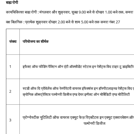
बाह्य रोगी
कायचिकित्‍सा बाह्य रोगी : मंगलवार और शुक्रवार, सुबह 9.00 बजे से दोपहर 1.00 बजे तक, कमरा
वक्ष क्लिनिक : प्रत्‍येक शुक्रवार दोपहर 2.00 बजे से शाम 5.00 बजे तक कमरा नंबर 27
संख्‍या
परियोजना का शीर्षक
1
इफैक्‍ट ऑफ फीडिंग पैक्‍टिन ऑन एंटी ऑक्‍सीडेंट स्‍टेटस इन पेशेंट्स विद टाइप टू डाइबि‍टी
स्‍टडी ऑफ दि प्रीवेलेंस ऑफ रेस्‍पीरेटरी वायरस इंफैक्‍शंस इन हॉस्‍पीटलाइज्‍ड पेशेंट्स विद 
2
क्रोनिक ऑब्‍स्‍ट्रेक्टिव पल्‍मोनरी डिजीज एण्‍ड देयर इम्‍पैक्‍ट ऑन मोर्बिडिटी एण्‍ड मोर्टिलिटी
प्रोग्‍नोस्‍टीक यूटिलिटी ऑफ वायरस एक्‍यूट फेज़ रिएक्‍टेंटस इन एक्‍यूट एक्‍सारबेशन ऑफ
3
पल्‍मोनरी डिजीज