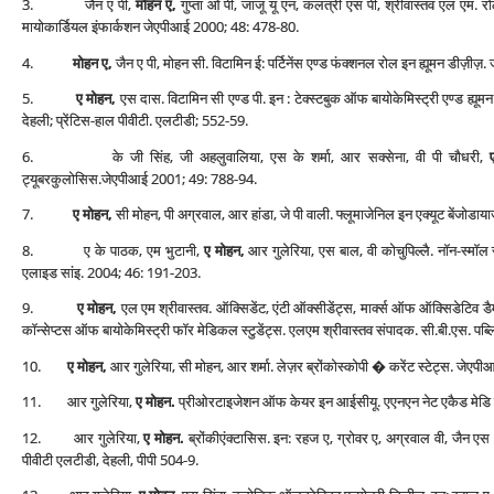
3. जैन ए पी,
मोहन ए,
गुप्‍ता ओ पी, जाजू यू एन, कलंत्री एस पी, श्रीवास्‍तव एल एम
मायोकार्डियल इंफार्कशन जेएपीआई 2000; 48: 478-80.
4.
मोहन ए,
जैन ए पी, मोहन सी. विटामिन ई: पर्टिनेंस एण्‍ड फंक्‍शनल रोल इन ह्यूमन डी
5.
ए मोहन,
एस दास. विटामिन सी एण्‍ड पी. इन : टेक्‍स्‍टबुक ऑफ बायोकेमिस्‍ट्री एण्‍ड ह्य
देहली; प्रेंटिस-हाल पीवीटी. एलटीडी; 552-59.
6. के ‍जी सिंह, जी अहलुवालिया, एस के शर्मा, आर सक्‍सेना, वी पी चौधरी,
ट्यूबरकुलोसिस.जेएपीआई 2001; 49: 788-94.
7.
ए मोहन,
सी मोहन, पी अग्रवाल, आर हांडा, जे पी वाली. फ्लूमाजेनिल इन एक्‍यूट बेंज
8. ए के पाठक, एम भुटानी,
ए मोहन,
आर गुलेरिया, एस बाल, वी कोचुपिल्‍लै. नॉन-स्‍मॉल सै
एलाइड सांइ. 2004; 46: 191-203.
9.
ए मोहन,
एल एम श्रीवास्‍तव. ऑक्सिडेंट, एंटी ऑक्‍सीडेंट्स, मार्क्‍स ऑफ ऑक्सिडेटिव डैमेज
कॉन्‍सेप्‍टस ऑफ बायोकेमिस्‍ट्री फॉर मेडिकल स्‍टुडेंट्स. एलएम श्रीवास्‍तव संपादक. सी.बी.एस. पब्ल
10.
ए मोहन,
आर गुलेरिया, सी मोहन, आर शर्मा. लेज़र ब्रोंकोस्‍कोपी � करेंट स्‍टेट्स. जे
11. आर गुलेरिया,
ए मोहन.
प्रीओरटाइजेशन ऑफ केयर इन आईसीयू. एएनएन नेट एकैड मेडि स
12. आर गुलेरिया,
ए मोहन.
ब्रोंकीएंक्‍टासिस. इन: रहज ए, ग्रोवर ए, अग्रवाल वी, जैन एस 
पीवीटी एलटीडी, देहली, पीपी 504-9.