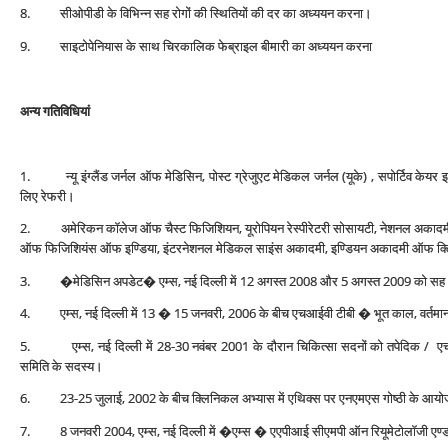
8. सीओपीडी के विभिन्‍न सह रोगों की स्थितियों की दर का अध्‍ययन करना।
9. साइटोपेनियास के साथ चिरकालिक फेब्राइल बीमारी का अध्‍ययन करना
अन्‍य गतिविधियां
1. न्‍यू इंग्‍लैंड जर्नल ऑफ मेडिसिन, पोस्‍ट ग्रेजुएट मेडिकल जर्नल (यूके) , सपोर्टिव के
लिए रेफरी।
2. अमेरिकन कॉलेज ऑफ चैस्‍ट फिजिशियन, यूरोपियन रेस्‍पीरेटरी सोसायटी, नेशनल अका
ऑफ फिजिशियंस ऑफ इण्डिया, इंटरनेशनल मेडिकल साइंस अकादमी, इण्डियन अकादमी ऑफ क्ल
3. �मेडिसिन अपडेट� एम्‍स, नई दिल्‍ली में 12 अगस्‍त 2008 और 5 अगस्‍त 2009 को स
4. एम्‍स, नई दिल्‍ली में 13 � 15 जनवरी, 2006 के बीच एचआईवी टीबी � भूत काल, वर्तमान 
5. एम्‍स, नई दिल्‍ली में 28-30 नवंबर 2001 के दौरान चिकित्‍सा सदनों को तपेदिक / एच
समिति के सदस्‍य।
6. 23-25 जुलाई, 2002 के बीच क्लिनिकल अभ्‍यास में एथिक्‍स पर एनएमएस गोष्‍ठी के आयो
7. 8 जनवरी 2004, एम्‍स, नई दिल्‍ली में �एम्‍स � एएपीआई सीएमपी ऑन रियूमेटोलॉजी एण