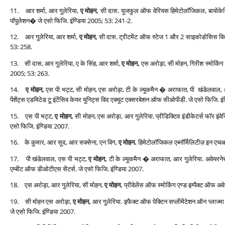
11. आर शर्मा, आर गुलेरिया,
ए मोहन,
सी दास. यूजफुल ऑफ वेरियस हिमेटोलॉजिकल, बायोकेमिकल
पॉपुलेशन� जे एसो फिजि. इंण्डिया 2005; 53: 241-2.
12. आर गुलेरिया, आर शर्मा,
ए मोहन,
सी दास. ट्रीटमेंट ऑफ स्‍टेज 1 और 2 साइकोडोसिस विद हा
53: 258.
13. सी दास, आर गुलेरिया, ए के सिंह, आर शर्मा,
ए मोहन,
एस अरोड़ा, सी मोहन, गिरीश स्‍मोकिंग है
2005; 53: 263.
14.
ए मोहन,
एस पी भट्ट, सी मोहन, एस अरोड़ा, टी के ल्‍यूकमैन � अराफात, पी खंडेलवाल
पेंशेंट्स एडमिटेड टू इंटेंसिव केयर यूनिट्स विद एक्‍यूट एक्‍सरबेशन ऑफ सीओपीडी. जे एसो फिजि. इ
15. एस पी भट्ट,
ए मोहन,
सी मोहन, एस अरोड़ा, आर गुलेरिया. प्रीडिक्टिव इंडीकेटर्स फॉर इंव
एसो फिजि. इंण्डिया 2007.
16. के कुमार, आर सूद, आर सक्‍सेना, एन विग,
ए मोहन.
हिमेटोलॉजिकल एब्‍नॉर्मिलिटीज़ इन एचआ
17. पी खंडेलवाल, एस पी भट्ट,
ए मोहन,
टी के ल्‍यूकमैन � अराफात, आर गुलेरिया. अवेयरनेस
एम्‍बीट ऑफ डीओटीएस सेंटर्स. जे एसो फिजि. इंण्डिया 2007.
18. एस अरोड़ा, आर गुलेरिया, सी मोहन,
ए मोहन.
प्रीवेलेंस ऑफ स्‍मोकिंग एण्‍ड इम्‍पैक्‍ट ऑफ 
19. सी मोहन एस अरोड़ा,
ए मोहन,
आर गुलेरिया. इफैक्‍ट ऑफ पेक्टिन सप्‍लीमेंटेशन ऑन प्‍लाज्‍
जे एसो फिजि. इंण्डिया 2007.