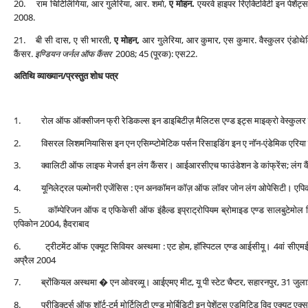
20. राम चिटिलिंगिया, आर गुलेरिया, आर. शर्मा,
ए मोहन.
एयरवे हाइपर रिएक्टिविटी इन पेशेंट्
2008.
21. बी सी दास, ए सी भारती,
ए मोहन,
आर गुलेरिया, आर कुमार, एस कुमार. वैस्‍कुलर एंडोथ
कैंसर.
इण्डियन जर्नल ऑफ कैंसर
2008; 45 (पूरक): एस22.
अतिथि व्‍याख्‍यान/प्रस्‍तुत शोध पत्र
1. रोल ऑफ ऑक्‍सीजन फ्री रेडिकल्‍स इन डाइबिटीज़ मैलिटस एण्‍ड इट्स माइक्रो वेस्‍कुलर क
2. विसरल लिशमनियासिस इन एन एसिम्‍प्‍टोमेटिक पर्सन रिसाइडिंग इन ए नॉन-एंडेमिक एरिय
3. क्‍वालिटी ऑफ लाइफ मेजर्स इन लंग कैंसर। आईआरसीएच फाउंडेशन डे कांफ्रेंस; लंग कैंसर
4. यूनिलेट्रल पल्‍मोनरी एजेंसिस : एन अनकॉमन कॉज़ ऑफ लॉवर जोन लंग ओपेसिटी। एपिक
5. कॉम्‍पेरिजन ऑफ द एफिकेसी ऑफ इंहैल्‍ड इप्राट्रोपियम ब्रोमाइड एण्‍ड सालबुटेमोल सिक्‍व
एपिकोन 2004, हैदराबाद
6. ट्रीटमेंट ऑफ एक्‍यूट सिवियर अस्‍थमा : एट होम, हॉस्पिटल एण्‍ड आईसीयू। 4वां सीएमई : न
अप्रैल 2004
7. ब्रोंकियल अस्‍थमा � एन ओवरव्‍यू। आईएमए मीट, यू पी स्‍टेट चैप्‍टर, सहारनपुर, 31 जु
8. प्रीडिक्‍टर्स ऑफ शॉर्ट-टर्म मोर्टिलिटी एण्‍ड मोर्बिडिटी इन पेशेंट्स एडमिटिड विद एक्‍यूट 