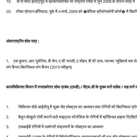
19. वी पी चैस्‍ट इंस्‍टीट्यूट में ब्रोंकोस्‍कोपिक पर राष्‍ट्रीय गोष्‍ठी में जून 2008 के दौरान सत्र
20. रॉयल प्रेस्‍टन हॉस्पिटल, यूके में 4 मार्च, 2009 को �बेसिक ब्रोंकोस्‍कोपी कोर्स� में क्ल
अंतरराष्‍ट्रीय शोध पत्र :
1. एस कुमार, आर गुलेरिया, वी सेन, ए सी भारती, ए मोहन, बी सी दास, प्‍लाज्‍मा न्‍यू‍क्लियो सम लेवल्
लंग कैंसर.क्लिनिकल लंग कैंसर (2010 स्‍वीकृत)
कायचिकित्‍सा विभाग में स्‍नातकोत्तर शोध प्रबंध (एमडी) / पीएच.डी के मुख्‍य मार्ग दर्शक / सह मार्ग 
1. चिकित्‍सा वॉर्ड आईसीयू में सूक्ष्‍म जैव स्‍पेक्‍ट्रम का अध्‍ययन तथा रोगियों की क्लिनिकल
2. बैलून वॉल्‍वूलो टोमी कराने वाले माइट्रल स्‍टेनोसिस के रोगियों में ब्रोंकियल हाइपर रिएक्टिव
3. एचआईवी रोगियों में पल्‍मोनरी संक्रमणों के स्‍पेक्‍ट्रम का अध्‍ययन
4. एचआईवी / एड्स के रोगियों में हिमेटोलॉजिकल असामान्‍यताओं की दल और स्‍पेक्‍ट्रम अध