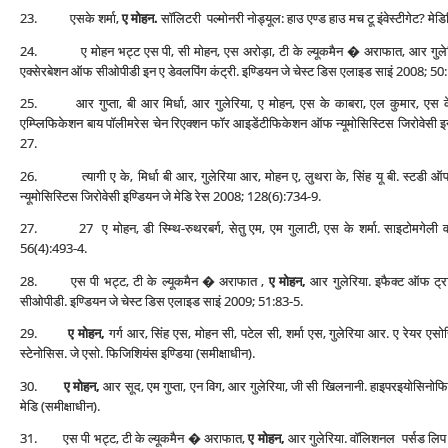
23. एसके शर्मा,
ए मोहन.
सॉलिटरी पल्‍मोनरी नोड्यूल: हाउ एण्‍ड हाउ मच टू इंवेस्‍टीगेट?
24. ए मोहन भट्ट एस पी, सी मोहन, एस अरोड़ा, टी के ल्‍यूकमैन � अराफात, आर गुलेरिया प्रिडि
एक्‍सेरबेशन ऑफ सीओपीडी इन ए डेवलपिंग कंट्री. इण्डियन जे चेस्‍ट डिस एलाइड साइं 2008; 50
25. आर गुप्‍ता, बी आर मिर्धा, आर गुलेरिया, ए मोहन, एस के काबरा, एल कुमार, एस के अग्र
एम्प्लिफिकेशन बाय पॉलीमरेस चेन रिएक्‍शन फॉर आइडेंटीफिकेशन ऑफ न्‍यूमोसिस्टिस जिरोवेसी इ
27.
26. त्‍यागी ए के, मिर्धा बी आर, गुलेरिया आर, मोहन ए, लुथरा के, सिंह यू बी. स्‍टडी ऑ
न्‍यूमोसिस्टिस जिरोवेसी इण्डियन जे मेडि रेस 2008; 128(6):734-9.
27. 27 ए मोहन, डी स्म्थि-रुथरबर्ग, सेतु एम, एम गुलाटी, एस के शर्मा. साइटोमगेली वायरस 
56(4):493-4.
28. एस पी भट्ट, टी के ल्‍यूकमैन � अराफात ,
ए मोहन,
आर गुलेरिया. इफैक्‍ट ऑफ ट्रा
सीओपीडी. इण्डियन जे चेस्‍ट डिस एलाइड साइं 2009; 51:83-5.
29.
ए मोहन,
गर्ग आर, सिंह एस, मोहन सी, पटेल सी, शर्मा एस, गुलेरिया आर. ए रेयर एस
स्‍टेनोसिस. जे एसो. फिजिशियंस इण्डिया (समीक्षाधीन).
30.
ए मोहन,
आर सूद, एम गुप्‍ता, एन विग, आर गुलेरिया, जी सी खिलनानी. हाइपरइयोसिनोफिलिक सिं
मेडि (समीक्षाधीन).
31. एस पी भट्ट, टी के ल्‍यूकमैन � अराफात,
ए मोहन,
आर गुलेरिया. वॉलिशनल पर्सड लिप ब्री