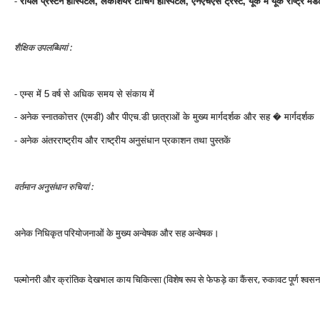
-
रॉयल प्रेस्‍टन हॉस्पिटल, लंकाशयर टीचिंग हॉस्पिटल, एनएचएस ट्रस्‍ट, यूके में यूके राष्‍ट्र 
शैक्षिक उपलब्धियां :
- एम्‍स में 5 वर्ष से अधिक समय से संकाय में
- अनेक स्‍नातकोत्तर (एमडी) और पीएच.डी छात्राओं के मुख्‍य मार्गदर्शक और सह � मार्गदर्शक
- अनेक अंतरराष्‍ट्रीय और राष्‍ट्रीय अनुसंधान प्रकाशन तथा पुस्‍तकें
वर्तमान अनुसंधान रुचियां :
अनेक निधिकृत परियोजनाओं के मुख्‍य अन्‍वेषक और सह अन्‍वेषक।
पल्‍मोनरी और क्रांतिक देखभाल काय चिकित्‍सा (विशेष रूप से फेफड़े का कैंसर, रुकावट पूर्ण श्‍वसन 