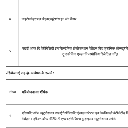
4
माइटोकोंड्रायल डीएनए म्‍यूटेशंस इन लंग कैंसर
स्‍टडी ऑफ दि वेरीबिलिटी इन सिस्‍टेमिक इंफ्लेशन इन पेशेंट्स विद क्रोनिक ऑब्‍स्‍ट्रेक
5
टू स्‍कोकिंग एण्‍ड नॉन-स्‍मोकिंग रिलेटिड कॉज़
परियोजनाएं सह � अन्‍वेषक के रूप में :
संख्‍या
परियोजना का शीर्षक
एसिसमेंट ऑफ न्‍यूट्रीशनल एण्‍ड एंटीऑक्सिडेंट एंजाइम स्‍टेटस इन मैकनिकली वेंटीले‍टीड
1
पेशेंट्स। इफैक्‍ट ऑफ मॉर्टिलिटी एण्‍ड स्‍ट्रेटेजिक्‍स टू इम्‍प्रूव न्‍यूट्रीशनल सपोर्ट