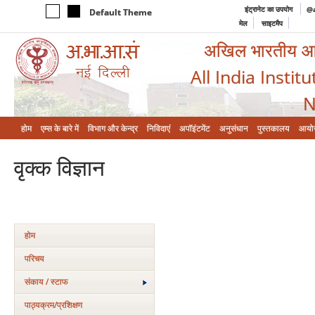
इंट्रानेट का उपयोग
@a
Default Theme
मेल
साइटमैप
अखिल भारतीय आयुर
All India Instit
N
होम
एम्‍स के बारे में
विभाग और केन्‍द्र
निविदाएं
अपॉइंटमेंट
अनुसंधान
पुस्तकालय
आयो
वृक्‍क विज्ञान
होम
परिचय
संकाय / स्टाफ
पाठ्यक्रम/प्रशिक्षण