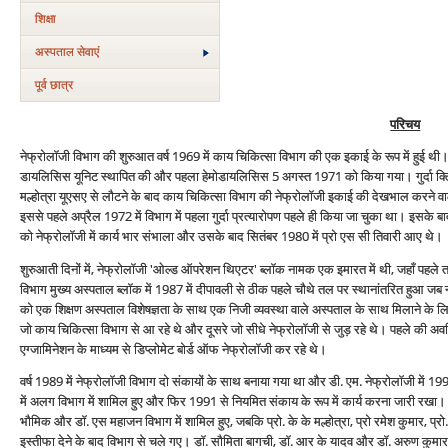
शिक्षा
अस्‍पताल सेवाएं
पूर्व छात्र
परिचय
नेफ्रोलॉजी विभाग की शुरुआत वर्ष 1969 में काय चिकित्सा विभाग की एक इकाई के रूप में हुई थ
डायलिसिस यूनिट स्थापित की और पहला हेमोडायलिसिस 5 अगस्त 1971 को किया गया। गुर्दा क्लिनि
मल्होत्रा यूएसए से लौटने के बाद काय चिकित्सा विभाग की नेफ्रोलॉजी इकाई की देखभाल करने वाल
इससे पहले अप्रैल 1972 में विभाग में पहला गुर्दा प्रत्‍यारोपण पहले ही किया जा चुका था। इसके बा
को नेफ्रोलॉजी में कार्य भार संभाला और उसके बाद सितंबर 1980 में प्रो एस सी तिवारी आए थे।
शुरुआती दिनों में, नेफ्रोलॉजी 'ओल्ड ऑपरेशन थिएटर' ब्लॉक नामक एक इमारत में थी, जहाँ पहल
विभाग मुख्य अस्पताल ब्लॉक में 1987 में दीपावली से ठीक पहले चौथे तल पर स्थानांतरित हुआ जब न्यू
को एक शिक्षण अस्पताल विशेषज्ञता के साथ एक निजी व्‍यवस्‍था वाले अस्पताल के साथ मिलाने के लिए पु
जो काय चिकित्‍सा विभाग से आ रहे थे और दूसरे जो सीधे नेफ्रोलॉजी से जुड़ रहे थे। पहले की अवधि 
एग्जामिनेशन के माध्यम से डिप्लोमेट बोर्ड ऑफ नेफ्रोलॉजी कर रहे थे।
वर्ष 1989 में नेफ्रोलॉजी विभाग दो संकायों के साथ बनाया गया था और डी. एम. नेफ्रोलॉजी में 199
में अलग विभाग में शामिल हुए और फिर 1991 से नियमित संकाय के रूप में कार्य करना जारी रखा। 
भौमिक और डॉ. एस महाजन विभाग में शामिल हुए, जबकि प्रो. के के मल्होत्रा, प्रो रमेश कुमार, प्रो.
इस्तीफा देने के बाद विभाग से चले गए। डॉ. सौमिता बागची, डॉ. आर के यादव और डॉ. अरुण कुमार एस