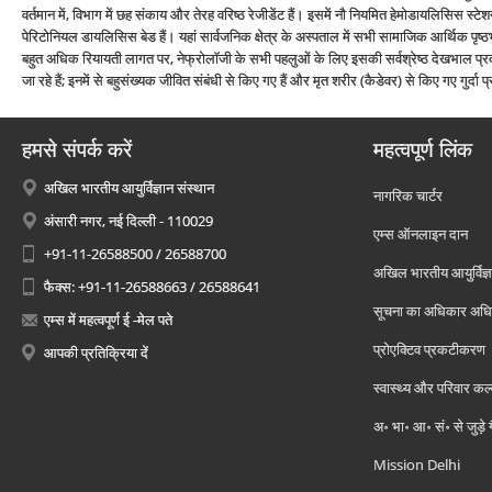
वर्तमान में, विभाग में छह संकाय और तेरह वरिष्ठ रेजीडेंट हैं। इसमें नौ नियमित हेमोडायलिसिस स
पेरिटोनियल डायलिसिस बेड हैं। यहां सार्वजनिक क्षेत्र के अस्पताल में सभी सामाजिक आर्थिक पृष्
बहुत अधिक रियायती लागत पर, नेफ्रोलॉजी के सभी पहलुओं के लिए इसकी सर्वश्रेष्ठ देखभाल प्रदान क
जा रहे हैं; इनमें से बहुसंख्यक जीवित संबंधी से किए गए हैं और मृत शरीर (कैडेवर) से किए गए गुर्दा प्र
हमसे संपर्क करें
महत्वपूर्ण लिंक
अखिल भारतीय आयुर्विज्ञान संस्थान
नागरिक चार्टर
अंसारी नगर, नई दिल्ली - 110029
एम्स ऑनलाइन दान
+91-11-26588500 / 26588700
अखिल भारतीय आयुर्विज्ञ
फैक्स: +91-11-26588663 / 26588641
सूचना का अधिकार अध
एम्स में महत्वपूर्ण ई -मेल पते
प्रोएक्टिव प्रकटीकरण
आपकी प्रतिक्रिया दें
स्वास्थ्य और परिवार कल
अ॰ भा॰ आ॰ सं॰ से जुड़े
Mission Delhi