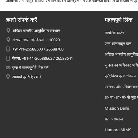
आंतरिक रोगी, समुदाय आधारित और परिवार केन्द्रित मानसिक स्‍वास्‍थ्‍य देखभाल के माध्‍यम से प्र
हमसे संपर्क करें
महत्वपूर्ण लिंक
अखिल भारतीय आयुर्विज्ञान संस्थान
नागरिक चार्टर
अंसारी नगर, नई दिल्ली - 110029
एम्स ऑनलाइन दान
+91-11-26588500 / 26588700
अखिल भारतीय आयुर्विज्ञ
फैक्स: +91-11-26588663 / 26588641
सूचना का अधिकार अध
एम्स में महत्वपूर्ण ई -मेल पते
प्रोएक्टिव प्रकटीकरण
आपकी प्रतिक्रिया दें
स्वास्थ्य और परिवार कल
अ॰ भा॰ आ॰ सं॰ से जुड़े
Mission Delhi
मेरा अस्पताल
Hamara AIIMS