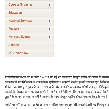
Courses/Training
Education
Hospital Services
Research
Notices / Events
Alumini
OPD Workflow
मनोचिकित्‍सा विभाग की स्‍थापना 1962 में की गई थी जब संसद के एक विशेष अधिनियम के माध्‍यम से
अस्‍पताल में मनोचिकित्‍सा के स्‍नातकोत्तर प्रशिक्षण में अग्रणी है और इसकी स्‍थापना एक चिकित्‍स
योगदान बल्‍लभगढ़ समुदाय केन्‍द्र में 1964 के दौरान मानसिक स्‍वास्‍थ्‍य परियोजना द्वारा निधिकृत
सेवाओं के विकास कास प्रयास करने में रहा है। मनोचिकित्‍सा विभाग द्वारा एक अन्‍य उपलब्धि मे
छुड़ाने के केन्‍द्र की स्‍थापना रही हैं जो एम्‍स के सा‍थ संबद्ध राष्‍ट्रीय औषध निर्भरता केंद्र के रूप
नशीले पदार्थों के उपयोग सहित सामान्‍य मानसिक स्‍वास्‍थ्‍य रोग की जनसांख्यिकी पर निधिकृत अन