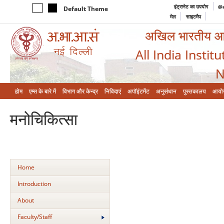
इंट्रानेट का उपयोग
@a
Default Theme
मेल
साइटमैप
अखिल भारतीय आयुर
All India Instit
N
होम
एम्‍स के बारे में
विभाग और केन्‍द्र
निविदाएं
अपॉइंटमेंट
अनुसंधान
पुस्तकालय
आयो
मनोचिकित्‍सा
Home
Introduction
About
Faculty/Staff