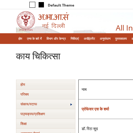
Default Theme
All I
होम
एम्‍स के बारे में
विभाग और केन्‍द्र
निविदाएं
अपॉइंटमेंट
अनुसंधान
पुस्तकालय
काय चिकित्‍सा
होम
नाम
परिचय
संकाय/स्‍टाफ
प्रोफेसर एस के शर्मा
पाठ्यक्रम/प्रशिक्षण
शिक्षा
डॉ. रिटा सूद