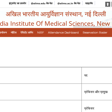
इंट्रानेट का उपयोग
@aiims.edu वेब मेल
@aiims.ac.in वेब मेल
साइटमैप
अखिल भारतीय आयुर्विज्ञान संस्थान, नई दिल्ली
ndia Institute Of Medical Sciences, New
आयोजन
नोटिस
रेसिडेंट कॉर्नर
NIRF
Attendance Dashboard
Reservation Roster
पद
प्रोफेसर और प्रमुख
प्रोफेसर