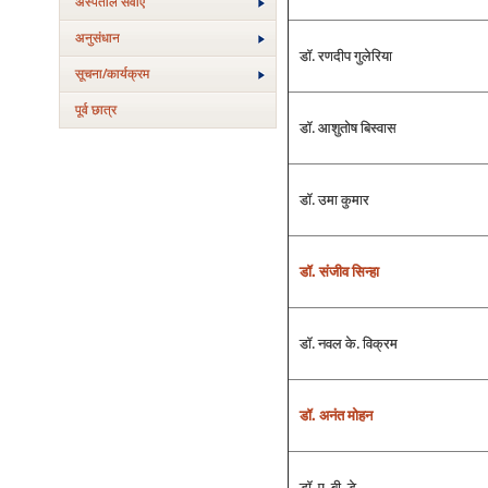
अस्‍पताल सेवाएं
अनुसंधान
डॉ. रणदीप गुलेरिया
सूचना/कार्यक्रम
पूर्व छात्र
डॉ. आशुतोष बिस्‍वास
डॉ. उमा कुमार
डॉ. संजीव सिन्‍हा
डॉ. नवल के. विक्रम
डॉ. अनंत मोहन
डॉ. ए. बी. डे