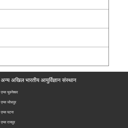
अन्य अखिल भारतीय आयुर्विज्ञान संस्थान
एम्‍स भुवनेश्वर
एम्‍स जोधपुर
एम्‍स पटना
एम्‍स रायपुर