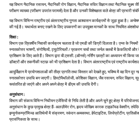
यह विभाग नैदानिक रसायन, नैदानिकी रोग विज्ञान, नैदानिक रुधिर विज्ञान तथा नैदानिक सूक्ष्‍म जैविकी 
परीक्षण व्‍याख्‍या (परीक्षण उपरांत परामर्श) देता है और उनकी विशेषज्ञता वाले क्षेत्र की प्रभारी संब
यह विभाग विभिन्‍न राष्‍ट्रीय एवं अंतरराष्‍ट्रीय गुणता आश्‍वासन कार्यक्रमों से जुड़ा हुआ है। अन्‍व
की गई है। यथार्थता बनाए रखने के लिए उपकरणों का उपयुक्‍त मानकों के साथ नियमित अंशशोधन
शिक्षा :
विभाग एक त्रिवर्षीय निवासी कार्यक्रम चलाता है जो एमडी की डिग्री दिलाता है। एम्‍स के नियमो
स्‍नातकोत्तर भाषणों, संगोष्ठियों, ट्यूटोरियलों / प्रकरण चर्चा तथा जर्नल क्‍लबों में फ़ेकल्टियों
प्रशिक्षण के लिए आते हैं। विभाग द्वारा बी.एससी. (ऑनर्स) नर्सिंग छात्रों का अध्‍यापन भी किया जात
डॉक्‍टरों और तकनीकी स्‍टाफ़ को भी प्रशिक्षण देता है। विभाग अंतरराष्‍ट्रीय एवं राष्‍ट्रीय का
आयुर्विज्ञान में प्रयोगशालाओं की तीव्र प्रगति तथा विस्‍तार को देखते हुए, भविष्‍य में वह दिन दूर
स्‍नातकोत्तर उपाधि बन जाएगी। हिस्‍टोपैथॉलोजी, कोशिका विज्ञान, जैव रसायन, रुधिर विज्ञान, सूक
रूपांतरित हो जाएंगे और अपने अपने क्षेत्र में डीएम की उपाधि देंगी।
अनुसंधान :
विभाग की संकाय विभिन्‍न निधीयन एजेंसियों से निधि लेती है और अपने चुने हुए क्षेत्र में परियोजन
अनुसंधान के कुछ प्रमुख क्षेत्र हैं- अलज़ीमेर रोग, हृदय जोखिम कारक टाइफ़ॉयड वेक्‍सीन, तपे
इम्‍यूनोकम्‍प्रॉमिज्‍ड आतिथेयों में संक्रमण, स्‍कंदन अव्‍यवस्‍था, हेपेटाइटिस, लिपोप्रोटीन, प्
प्रासंगिकता के साथ।