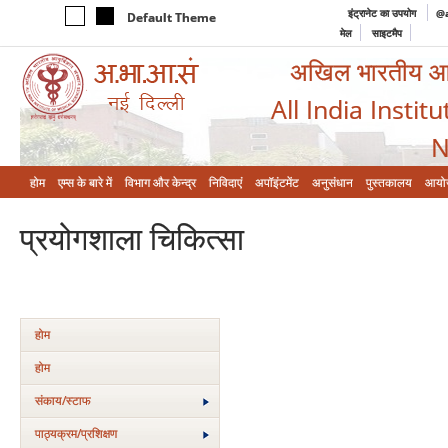
इंट्रानेट का उपयोग
@a
Default Theme
मेल
साइटमैप
अखिल भारतीय आयुर
All India Instit
N
होम
एम्‍स के बारे में
विभाग और केन्‍द्र
निविदाएं
अपॉइंटमेंट
अनुसंधान
पुस्तकालय
आयो
प्रयोगशाला चिकित्‍सा
होम
होम
संकाय/स्‍टाफ
पाठ्यक्रम/प्रशिक्षण