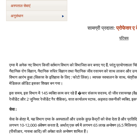
अस्‍पताल सेवाएं
अनुसंधान
सामग्री प्रदाता
:
प्रोफेसर ए क
परिचय
एम्‍स में अनेक नए विभाग किसी वर्तमान विभाग को विभाजित कर बनाए गए हैं, परंतु प्रयोगशाला चिकि
नैदानिक रोग विज्ञान, नैदानिक रुधिर विज्ञान तथा नैदानिक जीव रसायन को साथ लाकर और उनमें
विभाग आरंभ हुआ (विकास के इतिहास के लिए : फोटो लिंक)। व्‍यापक स्‍वचालन के साथ, यंत
मेडिकल ऑडिट इसका शिखर बन गया।
इस समय, इस विभाग में 145 व्‍यक्ति काम कर रहे हैं �चार संकाय सदस्‍य, दो जीव रसायनज्ञ (वैज्
रेजीडेंट और 2 जूनियर रेजीडेंट गैर शैक्षिक), सात कार्यालय स्‍टाफ, अड़सठ तकनीकी व्‍यक्ति, इ
सेवा :
सेवा के क्षेत्र में, यह विभाग एम्‍स के अस्‍पतालों और उसके कुछ केंद्रों को सेवा देता है और प्र
लगभग 10-12,000 अंवेषण करता है, अर्थात् एक वर्ष में लगभग 65 लाख अन्‍वेषण (6.5 मिलि
(पीसीआर, नासबा आदि) की अपेक्षा वाले अन्‍वेषण शामिल हैं।