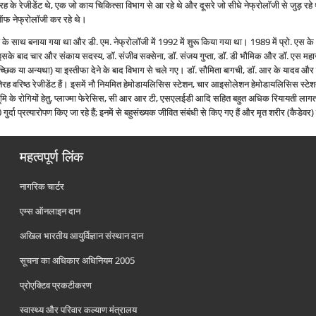
तरह के रेजीडेंट थे, एक जो काय चिकित्‍सा विभाग से आ रहे थे और दूसरे जो सीधे नेफ्रोलॉजी से जुड़ रहे
ड ऑफ नेफ्रोलॉजी कर रहे थे।
यों के साथ बनाया गया था और डी. एम. नेफ्रोलॉजी में 1992 में शुरू किया गया था। 1989 में प्रो. एस
इसके बाद चार और संकाय सदस्य, डॉ. संजीव सक्सेना, डॉ. संजय गुप्ता, डॉ. डी भौमिक और डॉ. एस महाजन व
स्वैच्छिक या अन्यथा) या इस्तीफा देने के बाद विभाग से चले गए। डॉ. सौमिता बागची, डॉ. आर के यादव और 
 तेरह वरिष्ठ रेजीडेंट हैं। इसमें नौ नियमित हेमोडायलिसिस स्टेशन, चार आइसोलेशन हेमोडायलिसिस स्टेशन
ूमि के रोगियों हेतु, प्लाज्‍मा फेरेसिस, सी आर आर टी, एसएलईडी आदि सहित बहुत अधिक रियायती लागत
गुर्दा प्रत्‍यारोपण किए जा रहे हैं; इनमें से बहुसंख्यक जीवित संबंधी से किए गए हैं और मृत शरीर (कैडेवर) स
महत्वपूर्ण लिंक
नागरिक चार्टर
एम्स ऑनलाइन दान
अखिल भारतीय आयुर्विज्ञान संस्थान दान
सूचना का अधिकार अधिनियम 2005
प्रोएक्टिव प्रकटीकरण
स्वास्थ्य और परिवार कल्याण मंत्रालय