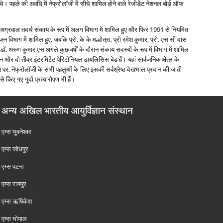
 थे। पहले की अवधि में नेफ्रोलॉजी में सीधे शामिल होने वाले रेजीडेंट नेशनल बोर्ड ऑफ
 के अग्रवाल तदर्थ संकाय के रूप में अलग विभाग में शामिल हुए और फिर 1991 से नियमित
िभाग में शामिल हुए, जबकि प्रो. के के मल्होत्रा, प्रो रमेश कुमार, प्रो. एस सी दास
डॉ. अरुण कुमार एस अगले कुछ वर्षों के दौरान संकाय सदस्यों के रूप में विभाग में शामिल
 और दो तीव्र इंटरमिटेंट पेरिटोनियल डायलिसिस बेड हैं। यहां सार्वजनिक क्षेत्र के
 पर, नेफ्रोलॉजी के सभी पहलुओं के लिए इसकी सर्वश्रेष्ठ देखभाल प्रदान की जाती
े किए गए गुर्दा प्रत्‍यारोपण भी हैं।
अन्य अखिल भारतीय आयुर्विज्ञान संस्थान
एम्‍स भुवनेश्वर
एम्‍स जोधपुर
एम्‍स पटना
एम्‍स रायपुर
एम्‍स ऋषिकेश
एम्‍स भोपाल