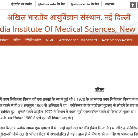
इंट्रानेट का उपयोग
@aiims.edu वेब मेल
@aiims.ac.in वेब मेल
साइटमैप
अखिल भारतीय आयुर्विज्ञान संस्थान, नई दिल्ली
ndia Institute Of Medical Sciences, New
आयोजन
नोटिस
रेसिडेंट कॉर्नर
NIRF
Attendance Dashboard
Reservation Roster
परिचय
 में काय चिकित्सा विभाग की एक इकाई के रूप में हुई थी। 1970 के आसपास काय चिकित्सा विभाग में
 पहले से ही 27 अक्‍तूबर 1969 से अस्तित्व में था। प्रोफेसर के के मल्होत्रा यूएसए से लौटने के ब
 शामिल हुए। इससे पहले अप्रैल 1972 में विभाग में पहला गुर्दा प्रत्‍यारोपण पहले ही किया जा चुका था।
 उसके बाद सितंबर 1980 में प्रो एस सी तिवारी आए थे।
परेशन थिएटर' ब्लॉक नामक एक इमारत में थी, जहाँ पहले तल पर वॉर्ड (बिना लिफ्ट के) था और डायलिसिस
ोसर्जरी चौथे तल से 'सीएन सेंटर' में स्थानांतरित हो गई। हाल ही में विभाग को एक शिक्षण अस्पताल विशेष