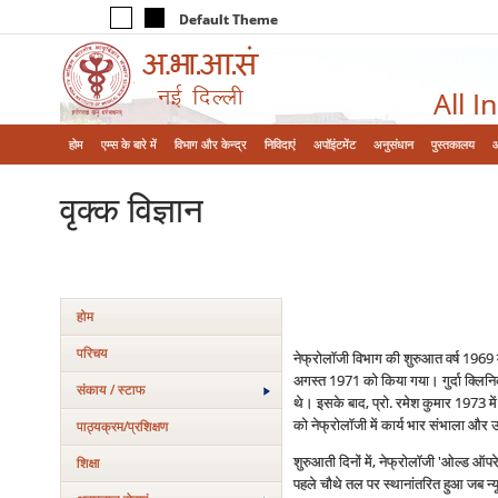
Default Theme
All I
होम
एम्‍स के बारे में
विभाग और केन्‍द्र
निविदाएं
अपॉइंटमेंट
अनुसंधान
पुस्तकालय
वृक्‍क विज्ञान
होम
परिचय
नेफ्रोलॉजी विभाग की शुरुआत वर्ष 1969
अगस्त 1971 को किया गया। गुर्दा क्लिनिक
संकाय / स्टाफ
थे। इसके बाद, प्रो. रमेश कुमार 1973 में
को नेफ्रोलॉजी में कार्य भार संभाला और
पाठ्यक्रम/प्रशिक्षण
शुरुआती दिनों में, नेफ्रोलॉजी 'ओल्ड ऑ
शिक्षा
पहले चौथे तल पर स्थानांतरित हुआ जब न्यूर