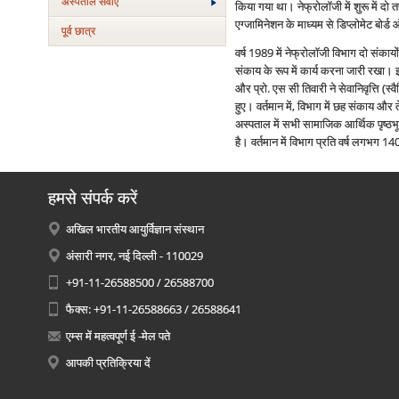
अस्‍पताल सेवाएं
किया गया था। नेफ्रोलॉजी में शुरू में दो 
एग्जामिनेशन के माध्यम से डिप्लोमेट बोर्
पूर्व छात्र
वर्ष 1989 में नेफ्रोलॉजी विभाग दो संका
संकाय के रूप में कार्य करना जारी रखा। 
और प्रो. एस सी तिवारी ने सेवानिवृत्ति (
हुए। वर्तमान में, विभाग में छह संकाय और
अस्पताल में सभी सामाजिक आर्थिक पृष्ठभ
है। वर्तमान में विभाग प्रति वर्ष लगभग 140 
हमसे संपर्क करें
अखिल भारतीय आयुर्विज्ञान संस्थान
अंसारी नगर, नई दिल्ली - 110029
+91-11-26588500 / 26588700
फैक्स: +91-11-26588663 / 26588641
एम्स में महत्वपूर्ण ई -मेल पते
आपकी प्रतिक्रिया दें