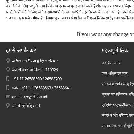
यूरोडायनेमिक, अल्‍ट्रासाउंड, लेजर, सूक्ष्‍म शल्‍य चिकित्‍सा, लेपेरोस्‍कोपिक शल्‍य चिकित्‍सा 
बीमारियों के लिए आधुनिकतम चिकित्‍सा देखभाल प्रदान की जाती है और यह उत्तर भारत, बिहार
आदि के रोगियों के लिए जटिल समस्‍याओं के एक संदर्भ केन्‍द्र के रूप में कार्य करता है। हर वर्ष
12000 नए मामले शामिल हैं। विभाग द्वारा 2000 से अधिक बड़ी शल्‍य चिकित्‍साएं हर वर्ष आयोजित 
If you want any change or
हमसे संपर्क करें
महत्वपूर्ण लिंक
अखिल भारतीय आयुर्विज्ञान संस्थान
नागरिक चार्टर
अंसारी नगर, नई दिल्ली - 110029
एम्स ऑनलाइन दान
+91-11-26588500 / 26588700
अखिल भारतीय आयुर्विज्ञ
फैक्स: +91-11-26588663 / 26588641
सूचना का अधिकार अध
एम्स में महत्वपूर्ण ई -मेल पते
प्रोएक्टिव प्रकटीकरण
आपकी प्रतिक्रिया दें
स्वास्थ्य और परिवार कल
अ॰ भा॰ आ॰ सं॰ से जुड़े