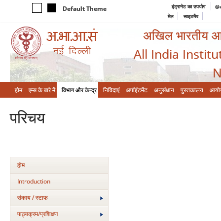
इंट्रानेट का उपयोग
@a
Default Theme
मेल
साइटमैप
अखिल भारतीय आयुर
All India Instit
N
होम
एम्‍स के बारे में
विभाग और केन्‍द्र
निविदाएं
अपॉइंटमेंट
अनुसंधान
पुस्तकालय
आयो
परिचय
होम
Introduction
संकाय / स्टाफ
पाठ्यक्रम/प्रशिक्षण