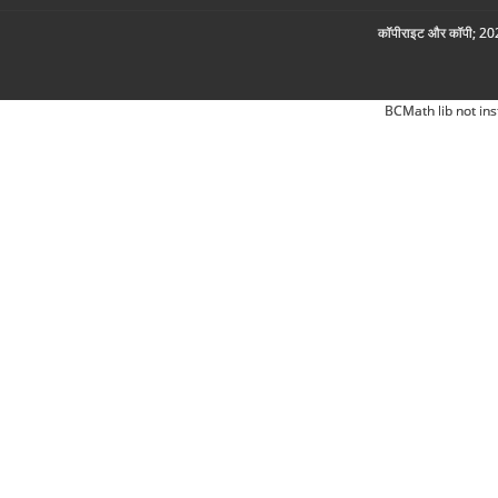
कॉपीराइट और कॉपी; 2026
BCMath lib not ins