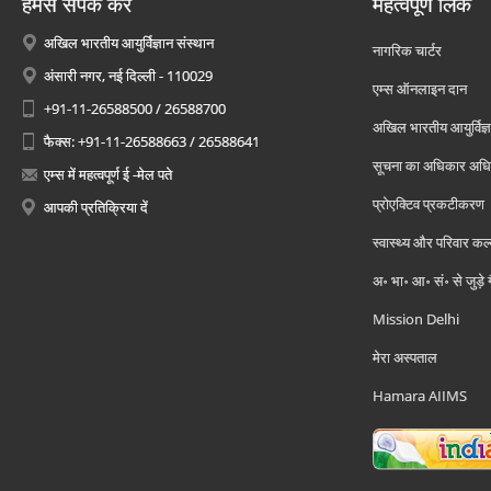
हमसे संपर्क करें
महत्वपूर्ण लिंक
अखिल भारतीय आयुर्विज्ञान संस्थान
नागरिक चार्टर
अंसारी नगर, नई दिल्ली - 110029
एम्स ऑनलाइन दान
+91-11-26588500 / 26588700
अखिल भारतीय आयुर्विज्ञ
फैक्स: +91-11-26588663 / 26588641
सूचना का अधिकार अध
एम्स में महत्वपूर्ण ई -मेल पते
प्रोएक्टिव प्रकटीकरण
आपकी प्रतिक्रिया दें
स्वास्थ्य और परिवार कल
अ॰ भा॰ आ॰ सं॰ से जुड़े
Mission Delhi
मेरा अस्पताल
Hamara AIIMS