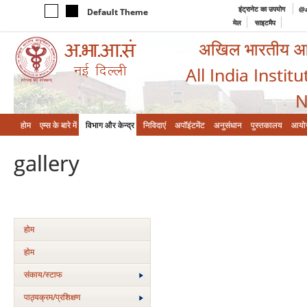
इंट्रानेट का उपयोग
@a
Default Theme
मेल
साइटमैप
अखिल भारतीय आयुर
All India Instit
N
होम
एम्‍स के बारे में
विभाग और केन्‍द्र
निविदाएं
अपॉइंटमेंट
अनुसंधान
पुस्तकालय
आयो
gallery
होम
होम
संकाय/स्‍टाफ
पाठ्यक्रम/प्रशिक्षण